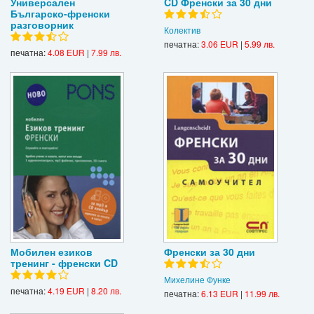
Универсален
CD Френски за 30 дни
Българско-френски
разговорник
Колектив
печатна:
3.06 EUR
|
5.99 лв.
печатна:
4.08 EUR
|
7.99 лв.
Мобилен езиков
Френски за 30 дни
тренинг - френски CD
Михелине Функе
печатна:
4.19 EUR
|
8.20 лв.
печатна:
6.13 EUR
|
11.99 лв.