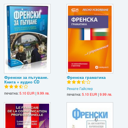
Френски за пътуване.
Френска граматика
Книга + аудио CD
Ренате Гайслер
печатна:
5.10 EUR
|
9.99 лв.
печатна:
5.10 EUR
|
9.99 лв.