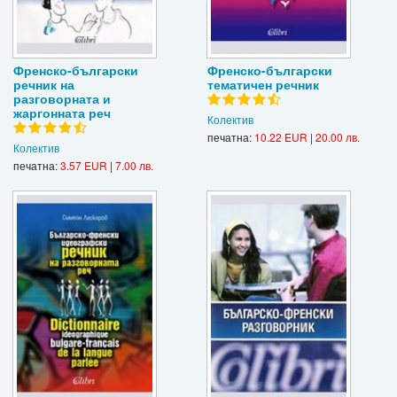
Френско-български
Френско-български
речник на
тематичен речник
разговорната и
жаргонната реч
Колектив
печатна:
10.22 EUR
|
20.00 лв.
Колектив
печатна:
3.57 EUR
|
7.00 лв.