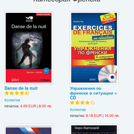
Игри
Подаръци
Ваучери
Промоции
Контакти
Вход
Регистрация
Danse de la nuit
Упражнения по
френски в ситуации +
CD
Колектив
печатна:
4.09 EUR
|
8.00 лв.
Колектив
печатна:
8.18 EUR
|
16.00 лв.