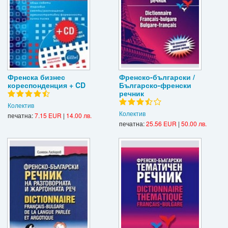
Френска бизнес
Френско-български /
кореспонденция + CD
Българско-френски
речник
Колектив
Колектив
печатна:
7.15 EUR
|
14.00 лв.
печатна:
25.56 EUR
|
50.00 лв.