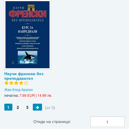
Научи френски без
преподавател
Жан Клод Арагон
печатна:
7.66 EUR
|
14.99 лв.
1
2
3
(от 3)
Отиди на страница: