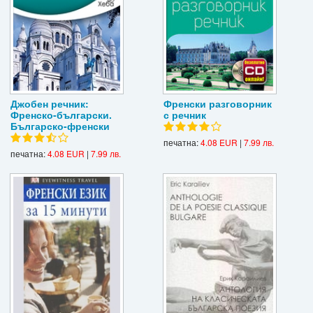
Джобен речник:
Френски разговорник
Френско-български.
с речник
Българско-френски
печатна:
4.08 EUR
|
7.99 лв.
печатна:
4.08 EUR
|
7.99 лв.