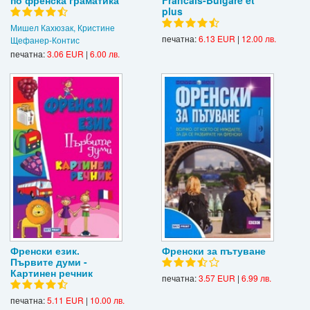
по френска граматика
Francais-Bulgare et
plus
Мишел Кахюзак, Кристине
печатна:
6.13 EUR
|
12.00 лв.
Щефанер-Контис
печатна:
3.06 EUR
|
6.00 лв.
Френски език.
Френски за пътуване
Първите думи -
Картинен речник
печатна:
3.57 EUR
|
6.99 лв.
печатна:
5.11 EUR
|
10.00 лв.