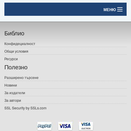
МЕНЮ
Начало
Библио
Печатни книги
Конфидециалност
Електронни книги
Общи условия
Ресурси
Е-списания
Полезно
Игри
Разширено търсене
Новини
Подаръци
За издатели
Ваучери
За автори
SSL Security by SSLs.com
Промоции
Контакти