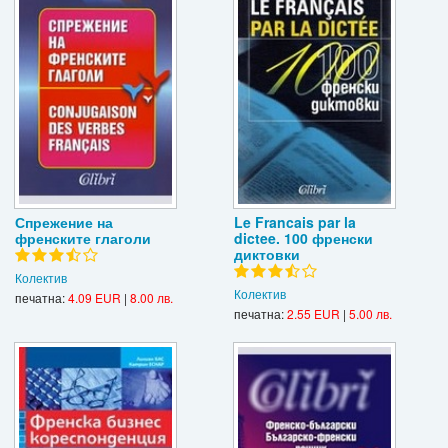
Спрежение на
Le Francais par la
френските глаголи
dictee. 100 френски
диктовки
Колектив
Колектив
печатна:
4.09 EUR
|
8.00 лв.
печатна:
2.55 EUR
|
5.00 лв.