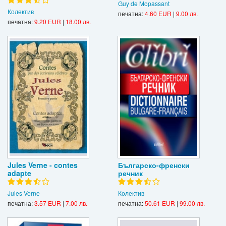
Guy de Mopassant
Колектив
печатна:
4.60 EUR
|
9.00 лв.
печатна:
9.20 EUR
|
18.00 лв.
Jules Verne - contes
Българско-френски
adapte
речник
Jules Verne
Колектив
печатна:
3.57 EUR
|
7.00 лв.
печатна:
50.61 EUR
|
99.00 лв.