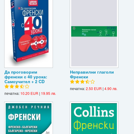
Да проговорим
Неправилни глаголи
френски с 40 урока:
Френски
Самоучител + 2 CD
печатна:
2.50 EUR
|
4.90 лв.
печатна:
10.20 EUR
|
19.95 лв.