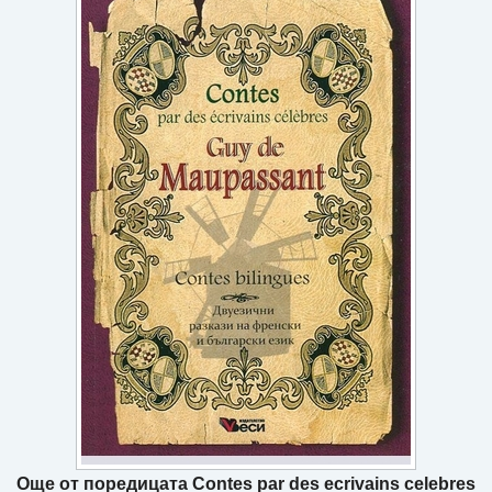
Игри
Подаръци
Ваучери
Промоции
Контакти
Вход
Регистрация
Още от поредицата Contes par des ecrivains celebres