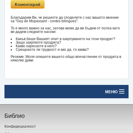
Благодарим Ви, че решихте да споделите с нас вашето мнение
за "Guy de Mopassant - contes bilingues".
То е много важно за нас, затова може да ви бъдем от полза като
ви дадем следните насоки:
Какъв беше Вашият опит в закупуването на този продукт?
Защо закупихте продукта?
Какво харесахте в него?
Срещнахте ли трудност и ако да, то каква?
Резюме: Моля опишете вашето общо впечатление от продукта в
няколко думи.
МЕНЮ
Начало
Библио
Печатни книги
Конфидециалност
Електронни книги