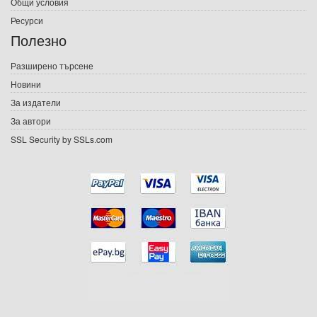
Общи условия
Ресурси
Е-списания
Полезно
Игри
Разширено търсене
Новини
Подаръци
За издатели
Ваучери
За автори
SSL Security by SSLs.com
Промоции
Контакти
Вход
Регистрация