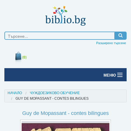
Разширено търсене
(0)
МЕНЮ
Начало
НАЧАЛО
ЧУЖДОЕЗИКОВО ОБУЧЕНИЕ
GUY DE MOPASSANT - CONTES BILINGUES
Печатни книги
Guy de Mopassant - contes bilingues
Електронни книги
Е-списания