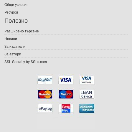
Електронни книги
Общи условия
Ресурси
Е-списания
Полезно
Игри
Разширено търсене
Новини
Подаръци
За издатели
Ваучери
За автори
SSL Security by SSLs.com
Промоции
Контакти
Вход
Регистрация