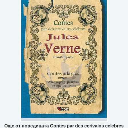
Игри
Подаръци
Ваучери
Промоции
Контакти
Вход
Регистрация
Още от поредицата Contes par des ecrivains celebres