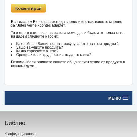
Благодарим Ви, че решихте да споделите с нас вашето мнение
за "Jules Verne - contes adapte".
То е много важно за нас, затова може да ви бъдем от полза като
ви дадем следните насоки:
Какъв беше Вашият опит в закупуването на този продукт?
Защо закупихте продукта?
Какво харесахте в него?
Срещнахте ли трудност и ако да, то каква?
Резюме: Моля опишете вашето общо впечатление от продукта в
няколко думи.
МЕНЮ
Начало
Библио
Печатни книги
Конфидециалност