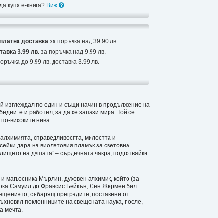
 да купя е-книга?
Виж
платна доставка
за поръчка над 39.90 лв.
тавка 3.99 лв.
за поръчка над 9.99 лв.
оръчка до 9.99 лв. доставка 3.99 лв.
Той изглеждал по един и същи начин в продължение на
бедните и работел, за да се запази мира. Той се
 по-високите нива.
 алхимията, справедливостта, милостта и
осейки дара на виолетовия пламък за световна
лището на душата” – сърдечната чакра, подготвяйки
.
 магьосника Мърлин, духовен алхимик, който (за
рока Самуил до Франсис Бейкън, Сен Жермен бил
ещението, събарящ преградите, поставени от
дъхновил поклонниците на свещената наука, после,
а мечта.