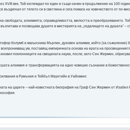
з ХVІІІ век. Той изглеждал по един и същи начин в продължение на 100 години
се въздигнал от тялото си в светлина и сега помага на човечеството от по-вис
а свободата, алхимията, справедливостта, милостта и преобразяването. Той
 възпитава и посвещава душите в мистерията на „седалището на душата” – съ
тофор Колумб и магьосника Мърлин, духовен алхимик, който (за съжаление) 
всепроникващ ум, поставящ емпиричната основа на ерата на просвещението
ъхновил поклонниците на свещената наука, после, като Сен Жермен, обрисув
сшата алхимия е трансформацията на едно човешко съзнание в божественостт
силвания в Румъния и Тейбъл Маунтийн в Уайоминг.
ата на царете – най-известната биография на Граф Сен Жермен от Изабел Ку
инософия.