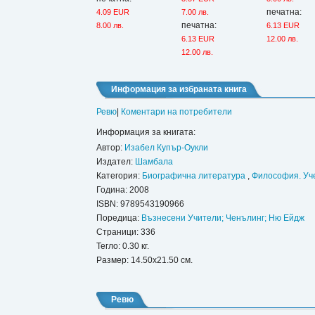
печатна:
4.09 EUR
7.00 лв.
печатна:
8.00 лв.
6.13 EUR
6.13 EUR
12.00 лв.
12.00 лв.
Информация за избраната книга
Ревю
|
Коментари на потребители
Информация за книгата:
Автор:
Изабел Купър-Оукли
Издател:
Шамбала
Категория:
Биографична литература
,
Философия. Уч
Година: 2008
ISBN:
9789543190966
Поредица:
Възнесени Учители; Ченълинг; Ню Ейдж
Страници: 336
Тегло: 0.30 кг.
Размер: 14.50x21.50 см.
Ревю