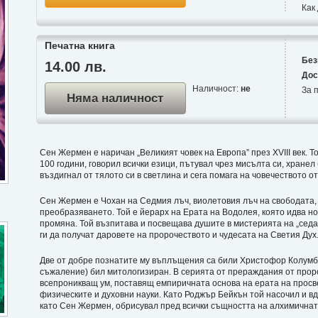
Как
Печатна книга
Без
14.00 лв.
Дос
Наличност:
не
За п
Няма наличност
Сен Жермен е наричан „Великият човек на Европа” през ХVІІІ век. 
100 години, говорил всички езици, пътувал чрез мисълта си, хранел 
въздигнал от тялото си в светлина и сега помага на човечеството от
Сен Жермен е Чохан на Седмия лъч, виолетовия лъч на свободата,
преобразяването. Той е йерарх на Ерата на Водолея, която идва н
промяна. Той възпитава и посвещава душите в мистерията на „седа
ги да получат даровете на пророчеството и чудесата на Светия Дух
Две от добре познатите му въплъщения са били Христофор Колумб и
съжаление) бил митологизиран. В серията от прераждания от про
всепроникващ ум, поставящ емпиричната основа на ерата на просв
физическите и духовни науки. Като Роджър Бейкън той насочил и в
като Сен Жермен, обрисувал пред всички същността на алхимичнат