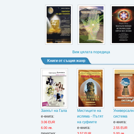
Виж цялата поредица
Kниги от същия жанр
Заекът на Гала
Мистиците на
Универсалн
е-книга:
исляма - Пътят
система
на суфиите
е-книга:
3.06 EUR
е-книга:
6.00 лв.
2.55 EUR
печатна:
3.57 EUR
5.00 лв.