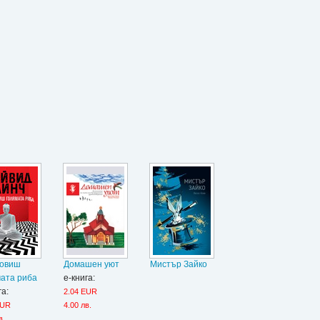
ловиш
Домашен уют
Мистър Зайко
ата риба
е-книга:
га:
2.04 EUR
EUR
4.00 лв.
в.