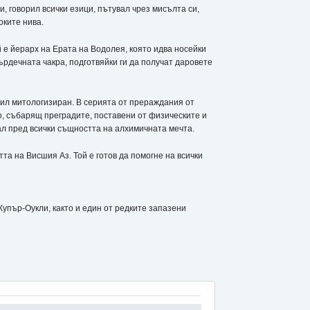
, говорил всички езици, пътувал чрез мисълта си,
оките нива.
 е йерарх на Ерата на Водолея, която идва носейки
рдечната чакра, подготвяйки ги да получат даровете
бил митологизиран. В серията от прераждания от
, събарящ преградите, поставени от физическите и
ал пред всички същността на алхимичната мечта.
а на Висшия Аз. Той е готов да помогне на всички
пър-Оукли, както и един от редките запазени