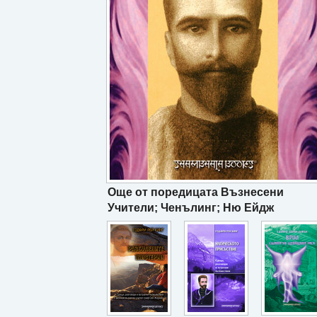
Още от поредицата Възнесени
Учители; Ченълинг; Ню Ейдж