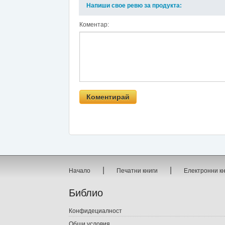
Напиши свое ревю за продукта:
Коментар:
|
|
Начало
Печатни книги
Електронни к
Библио
Конфидециалност
Общи условия