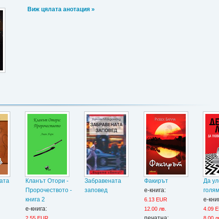
Виж цялата анотация »
ата
Кланът Отори -
Забравената
Факирът
Да у
Пророчеството -
заповед
е-книга:
голям
книга 2
е-кни
6.13 EUR
е-книга:
12.00 лв.
4.09 
печатна:
2.55 EUR
8.00 л