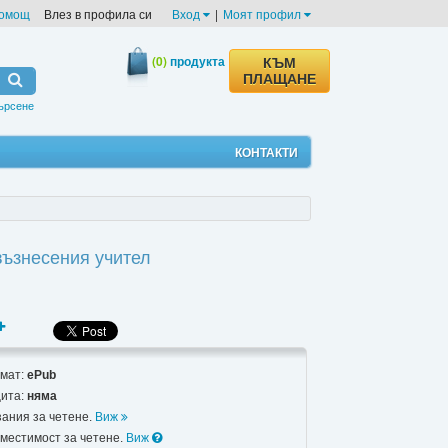
омощ
Влез в профила си
Вход
|
Моят профил
(0)
продукта
КЪМ
ПЛАЩАНЕ
ърсене
КОНТАКТИ
възнесения учител
мат:
ePub
ита:
няма
зания за четене.
Виж
местимост за четене.
Виж