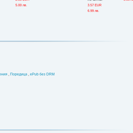
5.00 лв.
3.57 EUR
6.99 лв.
ения
,
Поредица
,
ePub без DRM