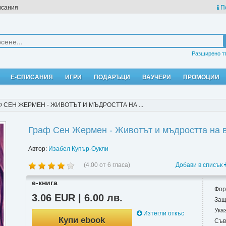
исания
П
Разширено т
Е-СПИСАНИЯ
ИГРИ
ПОДАРЪЦИ
ВАУЧЕРИ
ПРОМОЦИИ
Ф СЕН ЖЕРМЕН - ЖИВОТЪТ И МЪДРОСТТА НА ...
Граф Сен Жермен - Животът и мъдростта на 
Автор:
Изабел Купър-Оукли
(
4.00
от
6
гласа)
Добави в списък
е-книга
Фор
3.06 EUR | 6.00 лв.
Защ
Ука
Изтегли откъс
Купи ebook
Съв