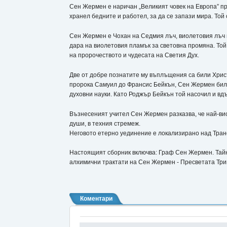
Сен Жермен е наричан „Великият човек на Европа” пре
хранел бедните и работел, за да се запази мира. Той 
Сен Жермен е Чохан на Седмия лъч, виолетовия лъч н
дара на виолетовия пламък за световна промяна. Той
на пророчеството и чудесата на Светия Дух.
Две от добре познатите му въплъщения са били Хрис
пророка Самуил до Франсис Бейкън, Сен Жермен бил 
духовни науки. Като Роджър Бейкън той насочил и вд
Възнесеният учител Сен Жермен разказва, че най-ви
души, в техния стремеж.
Неговото етерно уединение е локализирано над Тран
Настоящият сборник включва: Граф Сен Жермен. Тайн
алхимични трактати на Сен Жермен - Пресветата Тр
Коментари