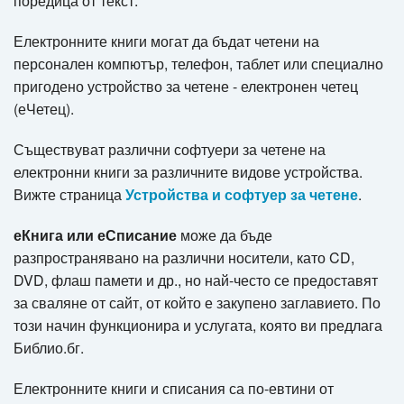
поредица от текст.
Електронните книги могат да бъдат четени на
персонален компютър, телефон, таблет или специално
пригодено устройство за четене - електронен четец
(еЧетец).
Съществуват различни софтуери за четене на
електронни книги за различните видове устройства.
Вижте страница
Устройства и софтуер за четене
.
еКнига или еСписание
може да бъде
разпространявано на различни носители, като CD,
DVD, флаш памети и др., но най-често се предоставят
за сваляне от сайт, от който е закупено заглавието. По
този начин функционира и услугата, която ви предлага
Библио.бг.
Електронните книги и списания са по-евтини от