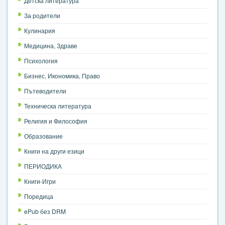
Детска литература
Игри
За родители
Кулинария
Подаръци
Медицина, Здраве
Ваучери
Психология
Бизнес, Икономика, Право
Промоции
Пътеводители
Контакти
Техническа литература
Религия и Философия
Вход
Образование
Регистрация
Книги на други езици
ПЕРИОДИКА
Книги-Игри
Поредица
ePub без DRM