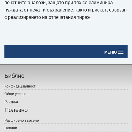
печатните аналози, защото при тях се елиминира
нуждата от печат и съхранение, както и рискът, свързан
с реализирането на отпечатания тираж.
МЕНЮ
Начало
Библио
Печатни книги
Конфидециалност
Електронни книги
Общи условия
Ресурси
Е-списания
Полезно
Игри
Разширено търсене
Новини
Подаръци