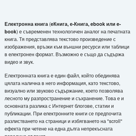
Електронна книга
(
еКнига, е-Книга, ebook или e-
book
) е съвременeн технологичен аналог на печатната
книга. Тя представлява текстово произведение с
изображения, връзки към външни ресурси или таблици
в електронен формат. Възможно е също да съдържа
видео и звук.
Електронната книга е един файл, който обединява
цялата налична в него информация, като текстово,
визуално или звуково съдържание, което позволява
лесното му разпространение и съхранение. Това е и
основната разлика с Интернет блогове, статии и
публикации. При електронните книги се предпочита
разлистването на страници и избягването на "scroll"
ефекта при четене на една дълга непрекъсната