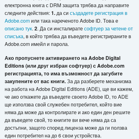
електронна книга с DRM защита трябва да направите
следните действия:
1.
да си
създадете регистрация в
Adobe.com
или така нареченото Adobe ID. Това е
описано тук
.
2
. Да си инсталирате
софтуер за четене от
списъка
, в който трябва да въведете регистрираните в
Adobe.com имейл и парола.
Ако пропуснете активирането на Adobe Digital
Editions (или друг избран софтуер) с Adobe.com
регистрацията, то има възможност да загубите
закупените от вас книги.
За да разберете механизма
на работа на Adobe Digital Editions (ADE), ще ви кажем,
че ако откажете да въведете своето Adobe ID, то ADE
ще използва свой служебен потребител, който вие
няма да може да контролирате и ако един ден решите
да въведете свой, то книгите ви вече няма да са
достъпни, защото според лиценза може да ги ползва
един потребител на до 6 свои устройства.