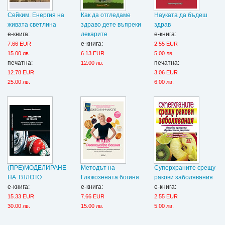
Сейким. Енергия на
Как да отгледаме
Науката да бъдеш
живата светлина
здраво дете въпреки
здрав
е-книга:
лекарите
е-книга:
е-книга:
7.66 EUR
2.55 EUR
15.00 лв.
6.13 EUR
5.00 лв.
печатна:
печатна:
12.00 лв.
12.78 EUR
3.06 EUR
25.00 лв.
6.00 лв.
(ПРЕ)МОДЕЛИРАНЕ
Методът на
Суперхраните срещу
НА ТЯЛОТО
Глюкозената богиня
ракови заболявания
е-книга:
е-книга:
е-книга:
15.33 EUR
7.66 EUR
2.55 EUR
30.00 лв.
15.00 лв.
5.00 лв.