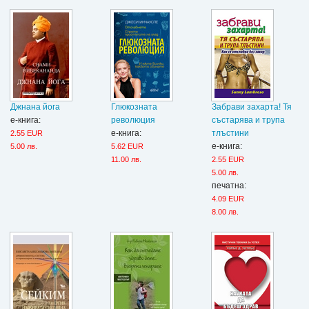
Джнана йога
Глюкозната
Забрави захарта! Тя
е-книга:
революция
състарява и трупа
е-книга:
тлъстини
2.55 EUR
е-книга:
5.00 лв.
5.62 EUR
11.00 лв.
2.55 EUR
5.00 лв.
печатна:
4.09 EUR
8.00 лв.