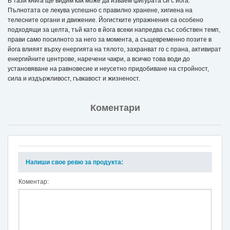
В тази книга ще видим как може да изваем фигурата си с йога.
Пълнотата се лекува успешно с правилно хранене, хигиена на
телесните органи и движение. Йогистките упражнения са особено
подходящи за целта, тъй като в йога всеки напредва със собствен темп,
прави само посилното за него за момента, а същевременно позите в
йога влияят върху енергията на тялото, захранват го с прана, активират
енергийните центрове, наречени чакри, а всичко това води до
установяване на равновесие и неусетно придобиване на стройност,
сила и издържливост, гъвкавост и жизненост.
Коментари
Напиши свое ревю за продукта:
Коментар: