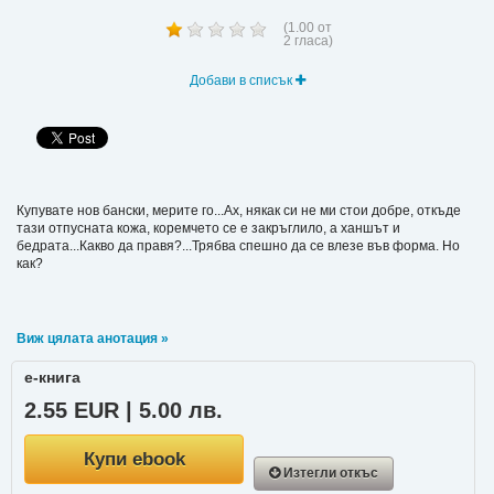
(
1.00
от
2
гласа)
Добави в списък
Купувате нов бански, мерите го...Ах, някак си не ми стои добре, откъде
тази отпусната кожа, коремчето се е закръглило, а ханшът и
бедрата...Какво да правя?...Трябва спешно да се влезе във форма. Но
как?
Виж цялата анотация »
е-книга
2.55 EUR | 5.00 лв.
Купи ebook
Изтегли откъс