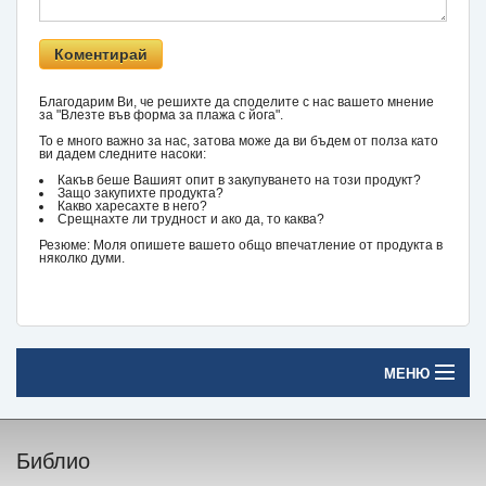
Благодарим Ви, че решихте да споделите с нас вашето мнение
за "Влезте във форма за плажа с йога".
То е много важно за нас, затова може да ви бъдем от полза като
ви дадем следните насоки:
Какъв беше Вашият опит в закупуването на този продукт?
Защо закупихте продукта?
Какво харесахте в него?
Срещнахте ли трудност и ако да, то каква?
Резюме: Моля опишете вашето общо впечатление от продукта в
няколко думи.
МЕНЮ
Начало
Библио
Печатни книги