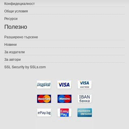
Конфидециалност
Електронни книги
Общи условия
Ресурси
Е-списания
Полезно
Игри
Разширено търсене
Новини
Подаръци
За издатели
Ваучери
За автори
SSL Security by SSLs.com
Промоции
Контакти
Вход
Регистрация