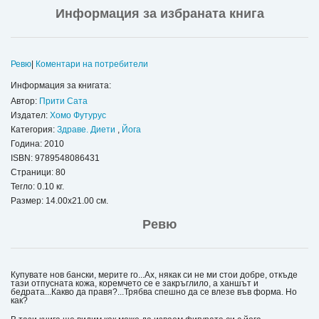
Информация за избраната книга
Ревю
|
Коментари на потребители
Информация за книгата:
Автор:
Прити Сата
Издател:
Хомо Футурус
Категория:
Здраве. Диети
,
Йога
Година: 2010
ISBN:
9789548086431
Страници: 80
Тегло: 0.10 кг.
Размер: 14.00x21.00 см.
Ревю
Купувате нов бански, мерите го...Ах, някак си не ми стои добре, откъде
тази отпусната кожа, коремчето се е закръглило, а ханшът и
бедрата...Какво да правя?...Трябва спешно да се влезе във форма. Но
как?