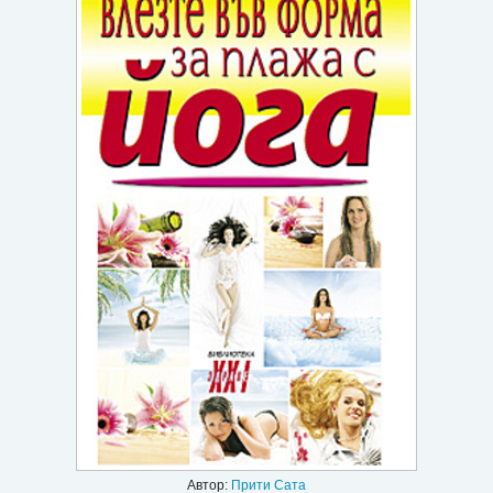
Игри
Подаръци
Ваучери
Промоции
Контакти
Вход
Регистрация
Автор:
Прити Сата