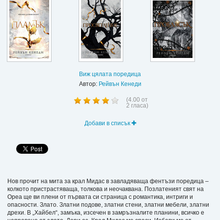
Виж цялата поредица
Автор:
Рейвън Кенеди
(
4.00
от
2
гласа)
Добави в списък
Нов прочит на мита за крал Мидас в завладяваща фентъзи поредица –
колкото пристрастяваща, толкова и неочаквана. Позлатеният свят на
Ореа ще ви плени от първата си страница с романтика, интриги и
опасности. Злато. Златни подове, златни стени, златни мебели, златни
дрехи. В „Хайбел“, замъкa, изсечен в замръзналите планини, всичко е