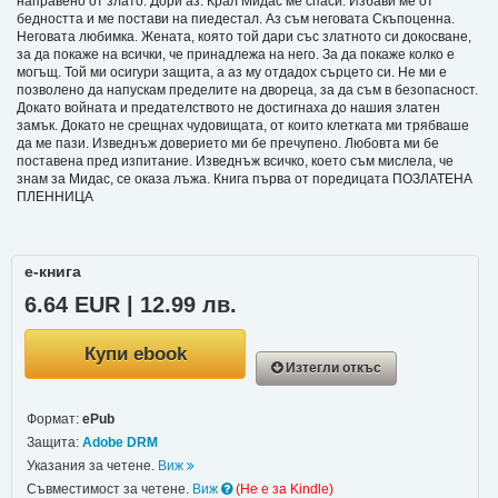
направено от злато. Дори аз. Крал Мидас ме спаси. Избави ме от
бедността и ме постави на пиедестал. Аз съм неговата Скъпоценна.
Неговата любимка. Жената, която той дари със златното си докосване,
за да покаже на всички, че принадлежа на него. За да покаже колко е
могъщ. Той ми осигури защита, а аз му отдадох сърцето си. Не ми е
позволено да напускам пределите на двореца, за да съм в безопасност.
Докато войната и предателството не достигнаха до нашия златен
замък. Докато не срещнах чудовищата, от които клетката ми трябваше
да ме пази. Изведнъж доверието ми бе пречупено. Любовта ми бе
поставена пред изпитание. Изведнъж всичко, което съм мислела, че
знам за Мидас, се оказа лъжа. Книга първа от поредицата ПОЗЛАТЕНА
ПЛЕННИЦА
е-книга
6.64 EUR | 12.99 лв.
Купи ebook
Изтегли откъс
Формат:
ePub
Защита:
Adobe DRM
Указания за четене.
Виж
Съвместимост за четене.
Виж
(Не e за Kindle)