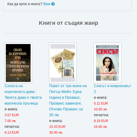
Как да купя е-книга?
Виж
Kниги от същия жанр
Силата на
Пакет от три книги на
Сексът и комунизмът
изречената дума -
Питър Мейл: Една
2
Твоята дума е твоята
година в Прованс,
е-книга:
магическа пръчица
Прованс завинаги,
5.11 EUR
е-книга:
Отново Прованс за
10.00 лв.
30 лв.
печатна:
3.57 EUR
е-книга:
7.00 лв.
8.18 EUR
печатна:
15.33 EUR
16.00 лв.
6.13 EUR
30.00 лв.