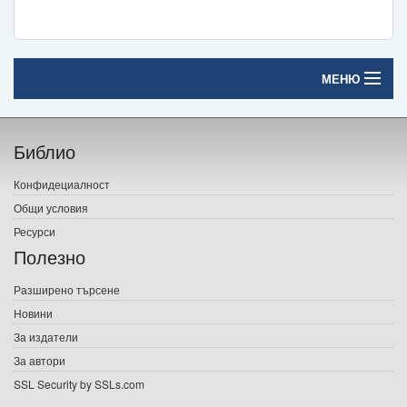
МЕНЮ
Начало
Библио
Печатни книги
Конфидециалност
Електронни книги
Общи условия
Ресурси
Е-списания
Полезно
Игри
Разширено търсене
Новини
Подаръци
За издатели
Ваучери
За автори
SSL Security by SSLs.com
Промоции