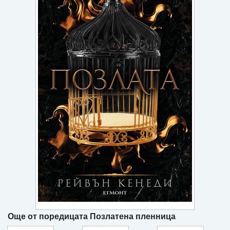
Игри
Подаръци
Ваучери
Промоции
Контакти
Вход
Регистрация
Още от поредицата Позлатена пленница