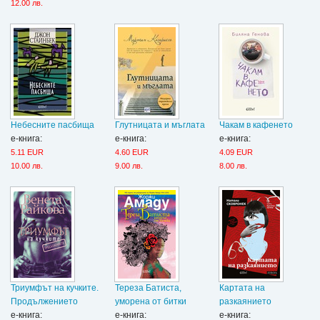
12.00 лв.
Небесните пасбища
Глутницата и мъглата
Чакам в кафенето
е-книга:
е-книга:
е-книга:
5.11 EUR
4.60 EUR
4.09 EUR
10.00 лв.
9.00 лв.
8.00 лв.
Триумфът на кучките.
Тереза Батиста,
Картата на
Продължението
уморена от битки
разкаянието
е-книга:
е-книга:
е-книга: