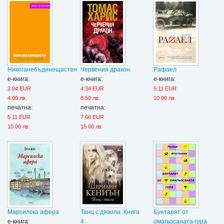
Никоганебъдинещастен
Червения дракон
Рафаел
е-книга:
е-книга:
е-книга:
2.04 EUR
4.34 EUR
5.11 EUR
4.00 лв.
8.50 лв.
10.00 лв.
печатна:
печатна:
5.11 EUR
7.66 EUR
10.00 лв.
15.00 лв.
Марсилска афера
Танц с дявола. Книга
Бунтарят от
е-книга:
4
омагьосаната гора