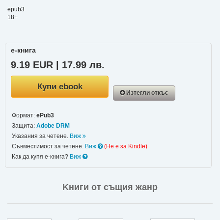
epub3
18+
е-книга
9.19 EUR | 17.99 лв.
Купи ebook
Изтегли откъс
Формат:
ePub3
Защита:
Adobe DRM
Указания за четене.
Виж
Съвместимост за четене.
Виж
(Не e за Kindle)
Как да купя е-книга?
Виж
Kниги от същия жанр