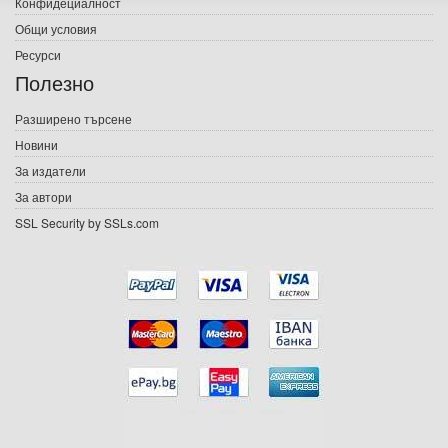
Конфидециалност
Електронни книги
Общи условия
Ресурси
Е-списания
Полезно
Игри
Разширено търсене
Новини
Подаръци
За издатели
Ваучери
За автори
SSL Security by SSLs.com
Промоции
Контакти
Вход
Регистрация