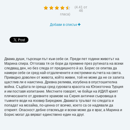
(
4.41
от
46
гласа)
Добави в списък
Двама души, търсещи път към себе си. Преди пет години животът на
Марина спира. Оттогава тя се бори да премине през рутината на всеки
следващ ден, но без следа от предишното ѝ аз. Борис се опитва да
намери себе си сред най-отдалечените и екстремни кътчета на света.
Привидно доволен от живота, който живее, той не може да не се запита
щастлив ли е наистина. Древна реликва, изгубена в опустошителна
война. Съдбата ги среща сред суровата красота на Югоизточна Турция
и им поставя изпитание. Местните говорят, че бойци на ИДИЛ крият
плячкосаните от древните храмове на Сирия антични съкровища в
тъмните води на язовир Биреджик. Двамата тръгват по следата и
попадат на мозайка, по-ценна от всичко, което са се надявали да
открият. Опасност дебне отвсякъде и всеки може да е враг, а Марина и
Борис могат да вярват единствено един на друг.