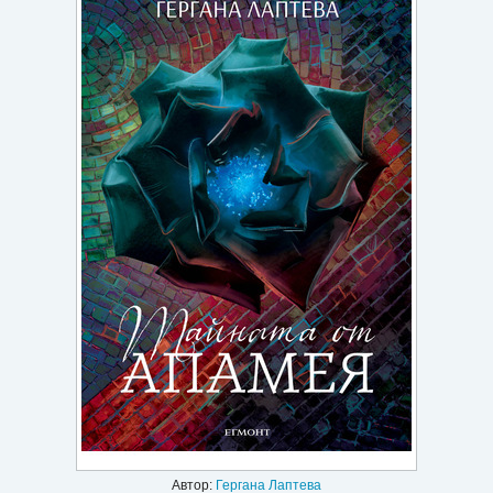
Игри
Подаръци
Ваучери
Промоции
Контакти
Вход
Регистрация
Автор:
Гергана Лаптева