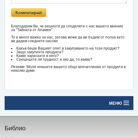
Благодарим Ви, че решихте да споделите с нас вашето мнение
за "Тайната от Апамея".
То е много важно за нас, затова може да ви бъдем от полза като
ви дадем следните насоки:
Какъв беше Вашият опит в закупуването на този продукт?
Защо закупихте продукта?
Какво харесахте в него?
Срещнахте ли трудност и ако да, то каква?
Резюме: Моля опишете вашето общо впечатление от продукта в
няколко думи.
МЕНЮ
Начало
Библио
Печатни книги