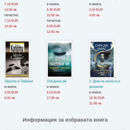
е-книга:
е-книга:
7.15 EUR
14.00 лв.
5.36 EUR
2.04 EUR
печатна:
10.50 лв.
4.00 лв.
печатна:
7.15 EUR
14.00 лв.
6.59 EUR
12.90 лв.
Закуска в Тифани
Обедини ме
2: Дом на небеса и
е-книга:
е-книга:
дихания
е-книга:
3.06 EUR
9.19 EUR
6.00 лв.
17.99 лв.
16.35 EUR
31.99 лв.
Информация за избраната книга