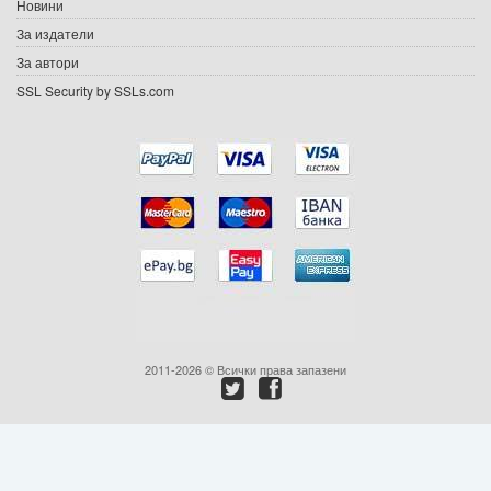
Новини
Подаръци
За издатели
Ваучери
За автори
SSL Security by SSLs.com
Промоции
Контакти
Вход
Регистрация
2011-2026 © Всички права запазени