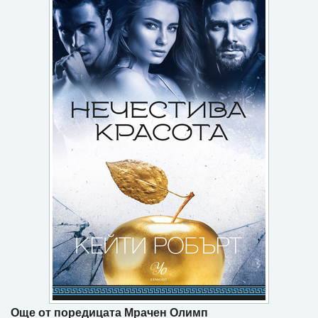
Игри
Подаръци
Ваучери
Промоции
Контакти
Вход
Регистрация
Още от поредицата Мрачен Олимп