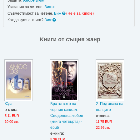
Защита:
Adobe DRM
Указания за четене.
Виж
Съвместимост за четене.
Виж
(Не e за Kindle)
Как да купя е-книга?
Виж
Kниги от същия жанр
Юда
Братството на
2: Под знака на
е-книга:
черния кинжал:
вълците
Споделена любов
е-книга:
5.11 EUR
(книга четвърта) -
10.00 лв.
11.75 EUR
epub
22.99 лв.
е-книга:
5.36 EUR