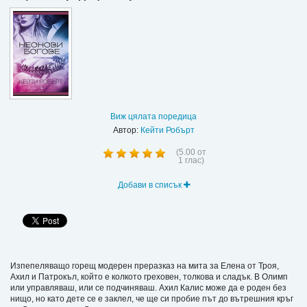
Виж цялата поредица
Автор:
Кейти Робърт
(
5.00
от
1
глас)
Добави в списък
Изпепеляващо горещ модерен преразказ на мита за Елена от Троя,
Ахил и Патрокъл, който е колкото греховен, толкова и сладък. В Олимп
или управляваш, или се подчиняваш. Ахил Калис може да е роден без
нищо, но като дете се е заклел, че ще си пробие път до вътрешния кръг