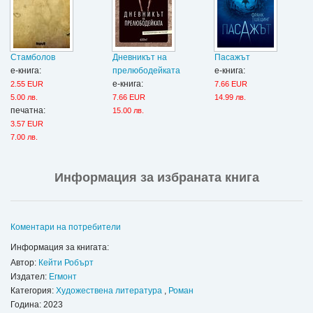
Стамболов
Дневникът на
Пасажът
е-книга:
прелюбодейката
е-книга:
е-книга:
2.55 EUR
7.66 EUR
5.00 лв.
7.66 EUR
14.99 лв.
печатна:
15.00 лв.
3.57 EUR
7.00 лв.
Информация за избраната книга
Коментари на потребители
Информация за книгата:
Автор:
Кейти Робърт
Издател:
Егмонт
Категория:
Художествена литература
,
Роман
Година: 2023