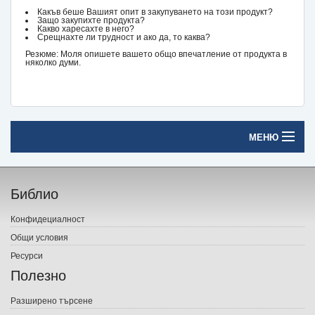
Какъв беше Вашият опит в закупуването на този продукт?
Защо закупихте продукта?
Какво харесахте в него?
Срещнахте ли трудност и ако да, то каква?
Резюме: Моля опишете вашето общо впечатление от продукта в
няколко думи.
МЕНЮ
Начало
Библио
Печатни книги
Конфидециалност
Електронни книги
Общи условия
Ресурси
Е-списания
Полезно
Игри
Разширено търсене