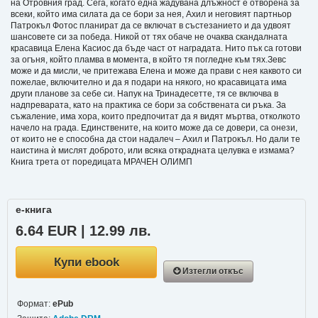
на Отровния град. Сега, когато една жадувана длъжност е отворена за
всеки, който има силата да се бори за нея, Ахил и неговият партньор
Патрокъл Фотос планират да се включат в състезанието и да удвоят
шансовете си за победа. Никой от тях обаче не очаква скандалната
красавица Елена Касиос да бъде част от наградата. Нито пък са готови
за огъня, който пламва в момента, в който тя погледне към тях.Зевс
може и да мисли, че притежава Елена и може да прави с нея каквото си
пожелае, включително и да я подари на някого, но красавицата има
други планове за себе си. Напук на Тринадесетте, тя се включва в
надпреварата, като на практика се бори за собствената си ръка. За
съжаление, има хора, които предпочитат да я видят мъртва, отколкото
начело на града. Единствените, на които може да се довери, са онези,
от които не е способна да стои надалеч – Ахил и Патрокъл. Но дали те
наистина ѝ мислят доброто, или всяка открадната целувка е измама?
Книга трета от поредицата МРАЧЕН ОЛИМП
е-книга
6.64 EUR | 12.99 лв.
Купи ebook
Изтегли откъс
Формат:
ePub