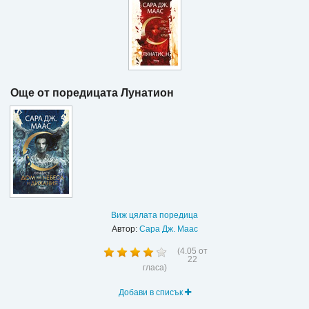
Още от поредицата Лунатион
Виж цялата поредица
Автор:
Сара Дж. Маас
(
4.05
от
22
гласа)
Добави в списък