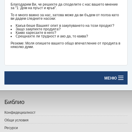
Благодарим Ви, че решихте да споделите с нас вашето мнение
за "1: Дом на пръст и кръв".
То е много важно за нас, затова може да ви бъдем от полза като
ви дадем следните насоки:
Какъв беше Вашият опит в закупуването на този продукт?
Защо закупихте продукта?
Какво харесахте в него?
Срещнахте ли трудност и ако да, то каква?
Резюме: Моля опишете вашето общо впечатление от продукта в
няколко думи.
МЕНЮ
Начало
Библио
Печатни книги
Конфидециалност
Електронни книги
Общи условия
Ресурси
Е-списания