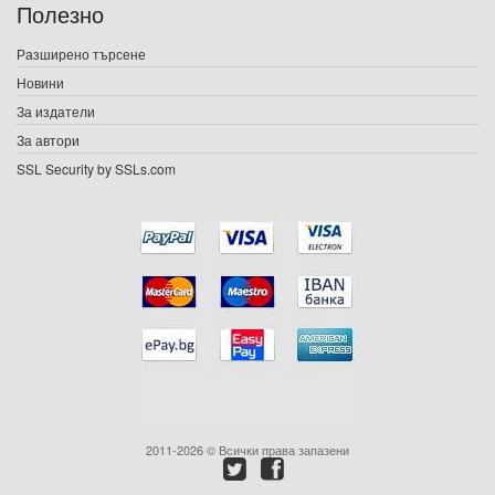
Полезно
Игри
Разширено търсене
Новини
Подаръци
За издатели
Ваучери
За автори
SSL Security by SSLs.com
Промоции
Контакти
Вход
Регистрация
2011-2026 © Всички права запазени