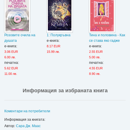
Розовите очила на
1: Полукръвна
Тина и половина - Как
душата
е-книга:
се става яко гадже
е-книга:
е-книга:
8.17 EUR
3.06 EUR
15.99 лв.
2.55 EUR
6.00 лв.
5.00 лв.
печатна:
печатна:
5.62 EUR
4.55 EUR
11.00 лв.
8.90 лв.
Информация за избраната книга
Коментари на потребители
Информация за книгата:
Автор:
Сара Дж. Маас