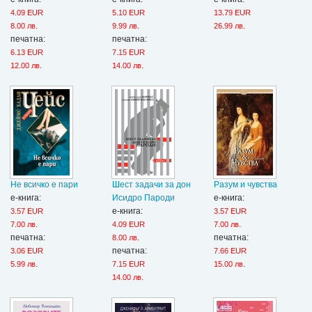
4.09 EUR
5.10 EUR
13.79 EUR
8.00 лв.
9.99 лв.
26.99 лв.
печатна:
печатна:
6.13 EUR
7.15 EUR
12.00 лв.
14.00 лв.
Не всичко е пари
Шест задачи за дон
Разум и чувства
е-книга:
Исидро Пароди
е-книга:
е-книга:
3.57 EUR
3.57 EUR
7.00 лв.
4.09 EUR
7.00 лв.
печатна:
печатна:
8.00 лв.
печатна:
3.06 EUR
7.66 EUR
5.99 лв.
7.15 EUR
15.00 лв.
14.00 лв.