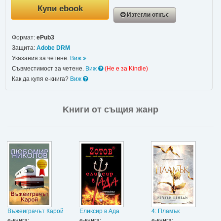
Купи ebook
Изтегли откъс
Формат:
ePub3
Защита:
Adobe DRM
Указания за четене.
Виж
Съвместимост за четене.
Виж
(Не e за Kindle)
Как да купя е-книга?
Виж
Kниги от същия жанр
Въжеиграчът Карой
Еликсир в Ада
4: Пламък
е-книга:
е-книга:
е-книга: