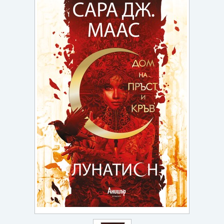
Игри
Подаръци
Ваучери
Промоции
Контакти
Вход
Регистрация