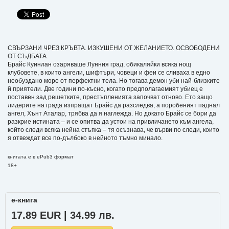
СВЪРЗАНИ ЧРЕЗ КРЪВТА. ИЗКУШЕНИ ОТ ЖЕЛАНИЕТО. ОСВОБОДЕНИ
ОТ СЪДБАТА.
Брайс Куинлан озаряваше Лунния град, обикаляйки всяка нощ
клубовете, в които ангели, шифтъри, човеци и феи се сливаха в едно
необуздано море от перфектни тела. Но тогава демон уби най-близките
й приятели. Две години по-късно, когато предполагаемият убиец е
поставен зад решетките, престъпленията започват отново. Ето защо
лидерите на града изпращат Брайс да разследва, а поробеният паднал
ангел, Хънт Аталар, трябва да я наглежда. Но докато Брайс се бори да
разкрие истината – и се опитва да устои на привличането към ангела,
който следи всяка нейна стъпка – тя осъзнава, че върви по следи, които
я отвеждат все по-дълбоко в нейното тъмно минало.
книгата е в ePub3 формат
18+
е-книга
17.89 EUR | 34.99 лв.