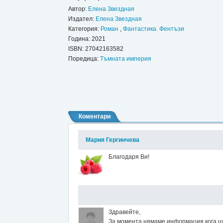
Автор:
Елена Звездная
Издател:
Елена Звездная
Категория:
Роман
,
Фантастика. Фентъзи
Година: 2021
ISBN:
27042163582
Поредица:
Тъмната империя
Коментари
Мария Гергинчева
Благодаря Ви!
Здравейте,
За момента нямаме информация кога ще 