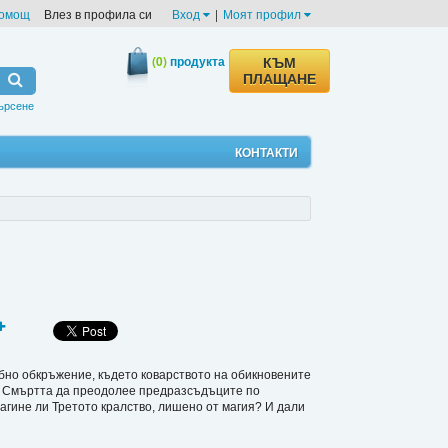
омощ
Влез в профила си
Вход
|
Моят профил
(0)
продукта
КЪМ
ПЛАЩАНЕ
ърсене
КОНТАКТИ
бно обкръжение, където коварството на обикновените
на Смъртта да преодолее предразсъдъците по
гине ли Третото кралство, лишено от магия? И дали