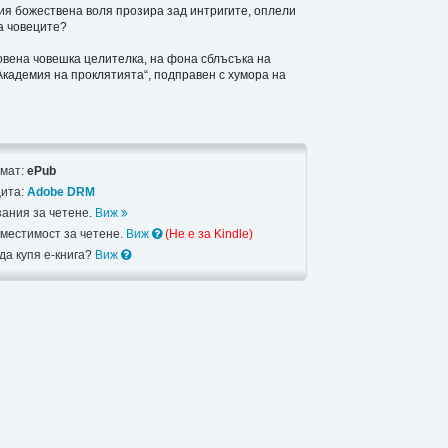
чия божествена воля прозира зад интригите, оплели
на човеците?
овена човешка целителка, на фона сблъсъка на
Академия на проклятията“, подправен с хумора на
мат:
ePub
ита:
Adobe DRM
зания за четене.
Виж
местимост за четене.
Виж
(Не e за Kindle)
 да купя е-книга?
Виж