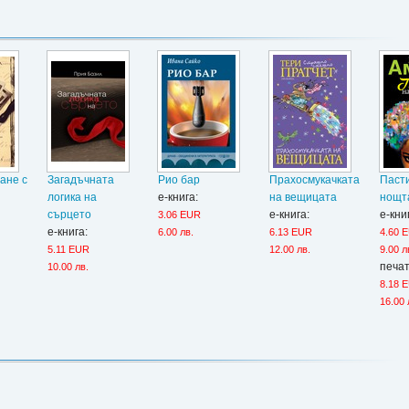
ане с
Загадъчната
Рио бар
Прахосмукачката
Паст
логика на
е-книга:
на вещицата
нощт
сърцето
е-книга:
е-кни
3.06 EUR
е-книга:
6.00 лв.
6.13 EUR
4.60 
5.11 EUR
12.00 лв.
9.00 л
печат
10.00 лв.
8.18 
16.00 