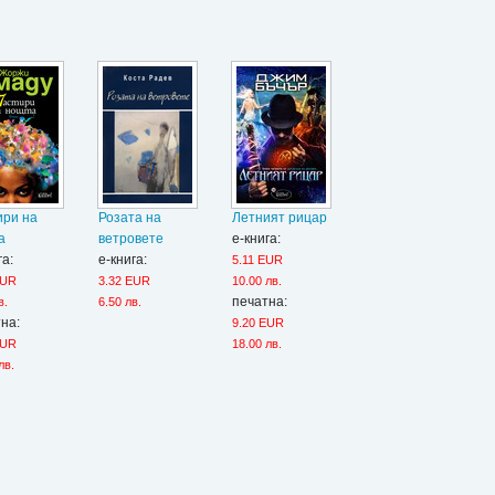
ири на
Розата на
Летният рицар
а
ветровете
е-книга:
га:
е-книга:
5.11 EUR
EUR
3.32 EUR
10.00 лв.
печатна:
в.
6.50 лв.
на:
9.20 EUR
EUR
18.00 лв.
лв.