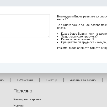
Благодарим Ви, че решихте да спод
книга 2".
То е много важно за нас, затова мо
насоки:
Какъв беше Вашият опит в закуп
Защо закупихте продукта?
Какво харесахте в него?
Срещнахте ли трудност и ако да, 
Резюме: Моля опишете вашето общо 
|
|
|
|
ниги
Е-Списания
Е-Четци
Указания за е-книги
Полезно
Разширено търсене
Новини