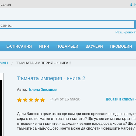
исания
П
Разширено т
Е-СПИСАНИЯ
ИГРИ
ПОДАРЪЦИ
ВАУЧЕРИ
ПРОМОЦИИ
МАН
ТЪМНАТА ИМПЕРИЯ - КНИГА 2
Тъмната империя - книга 2
Автор:
Елена Звездная
(
4.94
от
16
гласа)
Добави в списък
Дали бившата целителка ще намери ново призвание в едно вражде
хора е не по-малко от това на тъмните? Ще успее ли магистърът 
отношение на тъмните, насаждани векове наред сред хората? Ще за
тъмните са най-лошото, което може да сполети човешките магове?