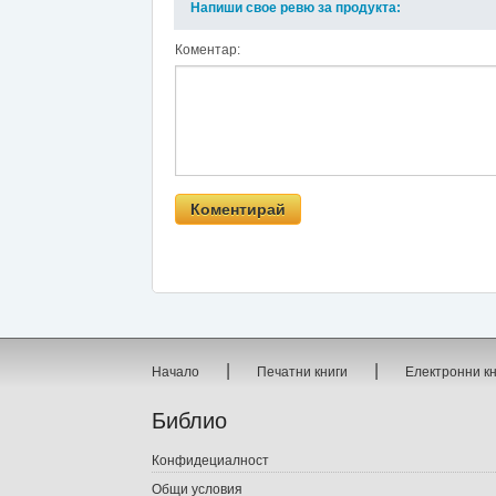
Напиши свое ревю за продукта:
Коментар:
|
|
Начало
Печатни книги
Електронни к
Библио
Конфидециалност
Общи условия