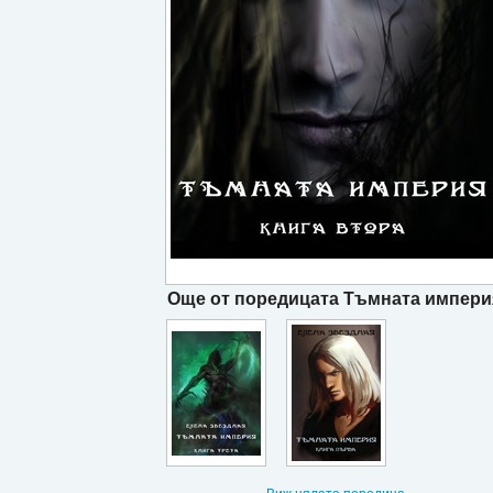
Още от поредицата Тъмната импери