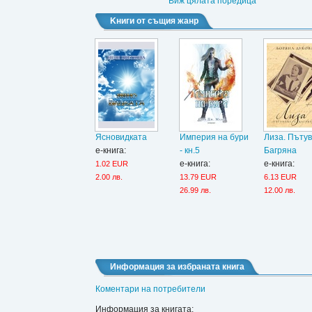
Виж цялата поредица
Kниги от същия жанр
Ясновидката
Империя на бури
Лиза. Пътув
е-книга:
- кн.5
Багряна
е-книга:
е-книга:
1.02 EUR
2.00 лв.
13.79 EUR
6.13 EUR
26.99 лв.
12.00 лв.
Информация за избраната книга
Коментари на потребители
Информация за книгата: