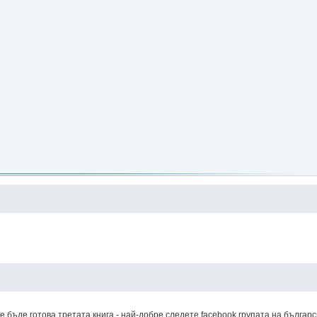
бъде готова третата книга - най-добре следете facebook групата на българ