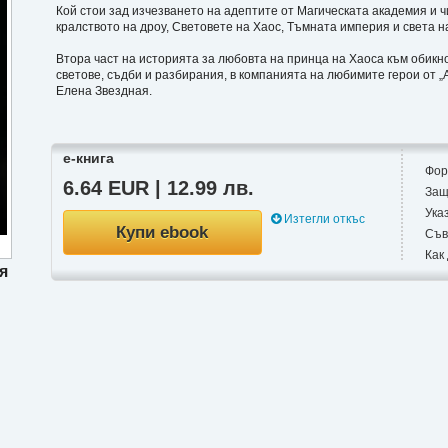
Кой стои зад изчезването на адептите от Магическата академия и 
кралството на дроу, Световете на Хаос, Тъмната империя и света 
Втора част на историята за любовта на принца на Хаоса към обикн
светове, съдби и разбирания, в компанията на любимите герои от „
Елена Звездная.
е-книга
Фор
6.64 EUR | 12.99 лв.
Защ
Ука
Изтегли откъс
Купи ebook
Съв
Как
я