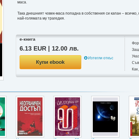
маса.
Така днешният човек-маса попадна в собствения си капан – всичко, 
най-голямата му трагедия.
е-книга
Фор
6.13 EUR | 12.00 лв.
Защ
Ука
Изтегли откъс
Купи ebook
Съв
Как