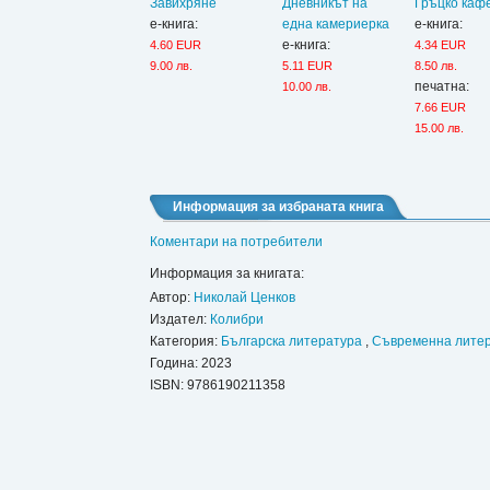
Завихряне
Дневникът на
Гръцко каф
е-книга:
една камериерка
е-книга:
е-книга:
4.60 EUR
4.34 EUR
9.00 лв.
5.11 EUR
8.50 лв.
печатна:
10.00 лв.
7.66 EUR
15.00 лв.
Информация за избраната книга
Коментари на потребители
Информация за книгата:
Автор:
Николай Ценков
Издател:
Колибри
Категория:
Българска литература
,
Съвременна лите
Година: 2023
ISBN:
9786190211358