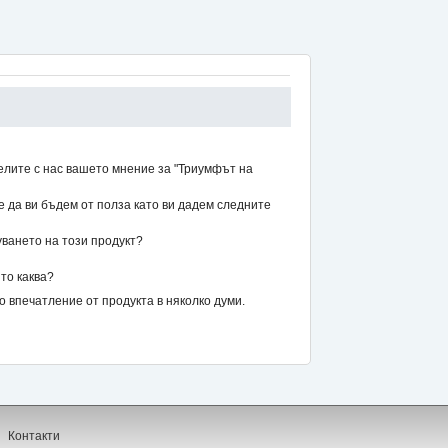
елите с нас вашето мнение за "Триумфът на
же да ви бъдем от полза като ви дадем следните
уването на този продукт?
то каква?
впечатление от продукта в няколко думи.
Контакти