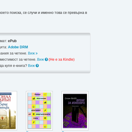
което поиска, се случи и именно това се превърна в
мат:
ePub
ита:
Adobe DRM
зания за четене.
Виж
местимост за четене.
Виж
(Не e за Kindle)
 да купя е-книга?
Виж