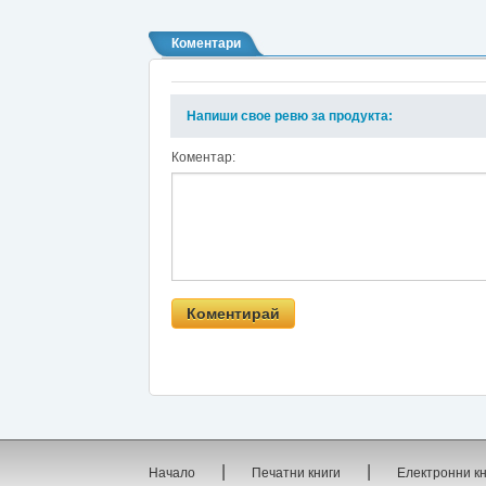
Коментари
Напиши свое ревю за продукта:
Коментар:
|
|
Начало
Печатни книги
Електронни к