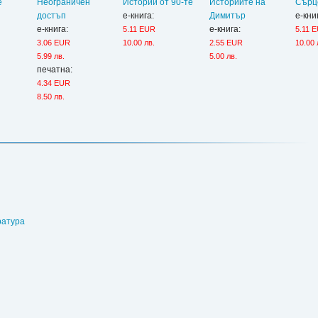
е
Неограничен
Истории от 90-те
Историите на
Сърц
достъп
е-книга:
Димитър
е-кни
е-книга:
е-книга:
5.11 EUR
5.11 
3.06 EUR
10.00 лв.
2.55 EUR
10.00 
5.99 лв.
5.00 лв.
печатна:
4.34 EUR
8.50 лв.
ратура