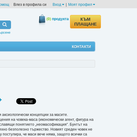
омощ
Влез в профила си
Вход
|
Моят профил
(0)
продукта
КЪМ
ПЛАЩАНЕ
ърсене
КОНТАКТИ
и аксиологически концепции за масите.
ия на човека-маса (икономически агент, фигура на
уславящи понятието „неомасофикация“. Бунтът на
тяхно безполезно тържество. Новият среден човек не
му постулира, че маси вече няма, защото всички са