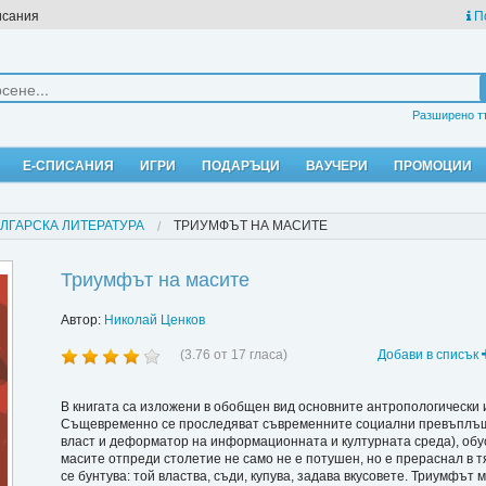
исания
П
Разширено т
Е-СПИСАНИЯ
ИГРИ
ПОДАРЪЦИ
ВАУЧЕРИ
ПРОМОЦИИ
ЛГАРСКА ЛИТЕРАТУРА
ТРИУМФЪТ НА МАСИТЕ
Триумфът на масите
Автор:
Николай Ценков
(
3.76
от
17
гласа)
Добави в списък
В книгата са изложени в обобщен вид основните антропологически 
Същевременно се проследяват съвременните социални превъплъщен
власт и деформатор на информационната и културната среда), об
масите отпреди столетие не само не е потушен, но е прераснал в 
се бунтува: той властва, съди, купува, задава вкусовете. Триумфът 