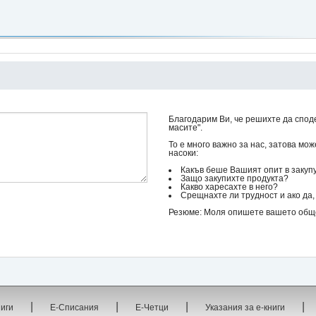
Благодарим Ви, че решихте да спод
масите".
То е много важно за нас, затова мо
насоки:
Какъв беше Вашият опит в закуп
Защо закупихте продукта?
Какво харесахте в него?
Срещнахте ли трудност и ако да, 
Резюме: Моля опишете вашето общо 
|
|
|
|
ниги
Е-Списания
Е-Четци
Указания за е-книги