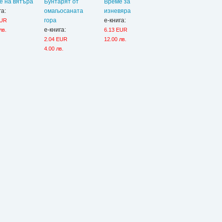
е на вятъра
Бунтарят от
Време за
га:
омагьосаната
изневяра
гора
е-книга:
EUR
е-книга:
лв.
6.13 EUR
2.04 EUR
12.00 лв.
4.00 лв.