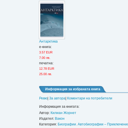
Антарктика
е-книга:
3.57 EUR
7.00 лв.
печатна:
12.78 EUR
25.00 лв.
Информация за избраната книга
Ревю
|
За автора
|
Коментари на потребители
Информация за книгата:
Автор:
Килиан Жорнет
Издател:
Вакон
Категория:
Биографии. Автобиографии – Приключени