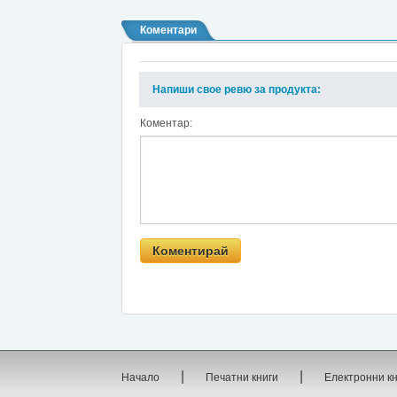
Коментари
Напиши свое ревю за продукта:
Коментар:
|
|
Начало
Печатни книги
Електронни к