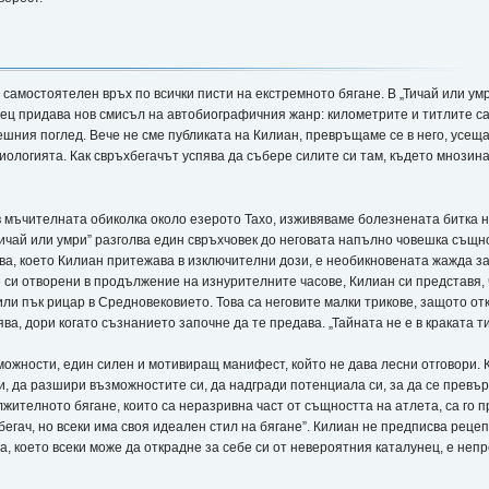
о самостоятелен връх по всички писти на екстремното бягане. В „Тичай или у
ец придава нов смисъл на автобиографичния жанр: километрите и титлите са 
ния поглед. Вече не сме публиката на Килиан, превръщаме се в него, усеща
ологията. Как свръхбегачът успява да събере силите си там, където мнозина
 мъчителната обиколка около езерото Тахо, изживяваме болезнената битка н
чай или умри” разголва един свръхчовек до неговата напълно човешка същно
 това, което Килиан притежава в изключителни дози, е необикновената жажда 
 си отворени в продължение на изнурителните часове, Килиан си представя,
, или пък рицар в Средновековието. Това са неговите малки трикове, защото о
а, дори когато съзнанието започне да те предава. „Тайната не е в краката ти,
ожности, един силен и мотивиращ манифест, който не дава лесни отговори. К
си, да разшири възможностите си, да надгради потенциала си, за да се превър
ителното бягане, които са неразривна част от същността на атлета, са го 
бегач, но всеки има своя идеален стил на бягане”. Килиан не предписва рецеп
а, което всеки може да открадне за себе си от невероятния каталунец, е неп