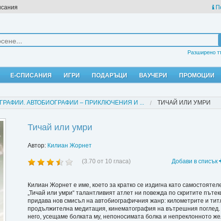
исания
П
Разширено т
Е-СПИСАНИЯ
ИГРИ
ПОДАРЪЦИ
ВАУЧЕРИ
ПРОМОЦИИ
ГРАФИИ. АВТОБИОГРАФИИ – ПРИКЛЮЧЕНИЯ И ...
ТИЧАЙ ИЛИ УМРИ
Тичай или умри
Автор:
Килиан Жорнет
(
3.70
от
10
гласа)
Добави в списък
Килиан Жорнет е име, което за кратко се издигна като самостоятеле
„Тичай или умри“ талантливият атлет ни повежда по скритите пъте
придава нов смисъл на автобиографичния жанр: километрите и титли
продължителна медитация, кинематография на вътрешния поглед. 
него, усещаме болката му, непоносимата болка и непреклонното же