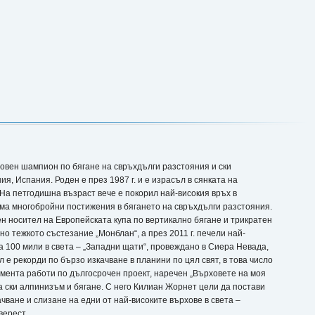
овен шампион по бягане на свръхдълги разстояния и ски
я, Испания. Роден е през 1987 г. и е израсъл в сянката на
На петгодишна възраст вече е покорил най-високия връх в
ма многобройни постижения в бягането на свръхдълги разстояния.
н носител на Европейската купа по вертикално бягане и трикратен
о тежкото състезание „Монблан“, а през 2011 г. печели най-
а 100 мили в света – „Западни щати“, провеждано в Сиера Невада,
е рекорди по бързо изкачване в планини по цял свят, в това число
мента работи по дългосрочен проект, наречен „Върховете на моя
ва ски алпинизъм и бягане. С него Килиан Жорнет цели да постави
чване и слизане на едни от най-високите върхове в света –
верест.