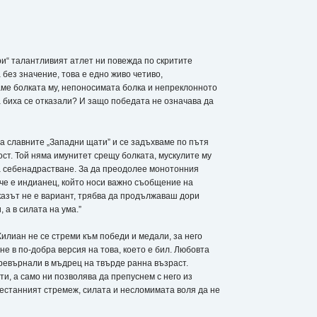
мри“ талантливият атлет ни повежда по скритите
без значение, това е едно живо четиво,
ме болката му, непоносимата болка и непреклонното
 биха се отказали? И защо победата не означава да
а славните „Западни щати” и се задъхваме по пътя
ст. Той няма имунитет срещу болката, мускулите му
за себенадрастване. За да преодолее монотонния
 че е индианец, който носи важно съобщение на
тказът не е вариант, трябва да продължаваш дори
 а в силата на ума.”
илиан не се стреми към победи и медали, за него
не в по-добра версия на това, което е бил. Любовта
превърнали в мъдрец на твърде ранна възраст.
ти, а само ни позволява да препуснем с него из
рестанният стремеж, силата и несломимата воля да не