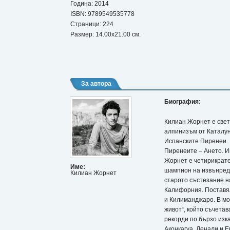
Година: 2014
ISBN:
9789549535778
Страници: 224
Размер: 14.00x21.00 см.
За автора
Биография:
Килиан Жорнет е свет
алпинизъм от Каталуни
Испанските Пиренеи. 
Пиренеите – Ането. И
Жорнет е четирикрате
Име:
шампион на извънредн
Килиан Жорнет
старото състезание н
Калифорния. Поставял 
и Килиманджаро. В мо
живот“, който съчета
рекорди по бързо изка
Аконкагуа, Денали и Е