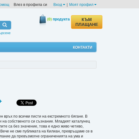
омощ
Влез в профила си
Вход
|
Моят профил
(0)
продукта
КЪМ
ПЛАЩАНЕ
ърсене
КОНТАКТИ
н връх по всички писти на екстремното бягане. В
ки на собственото си съзнание. Младият каталунец
те са без значение, това е едно живо четиво,
Вече не сме публиката на Килиан, превръщаме се в
лание да превъзмогне ограниченията на ума и