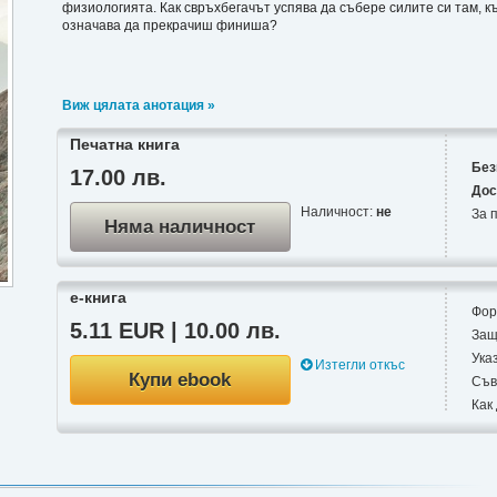
физиологията. Как свръхбегачът успява да събере силите си там, 
означава да прекрачиш финиша?
Виж цялата анотация »
Печатна книга
Без
17.00 лв.
Дос
Наличност:
не
За п
Няма наличност
е-книга
Фор
5.11 EUR | 10.00 лв.
Защ
Ука
Изтегли откъс
Купи ebook
Съв
Как