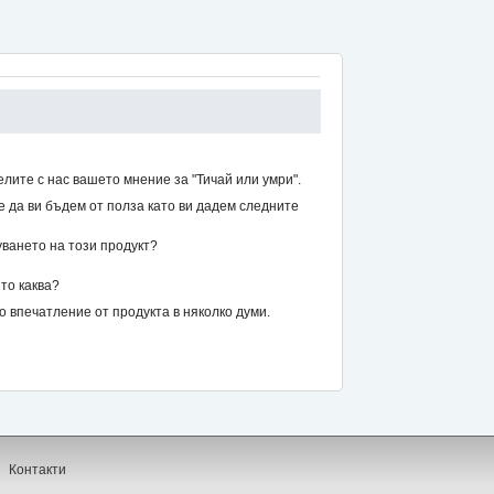
лите с нас вашето мнение за "Тичай или умри".
же да ви бъдем от полза като ви дадем следните
уването на този продукт?
то каква?
впечатление от продукта в няколко думи.
Контакти