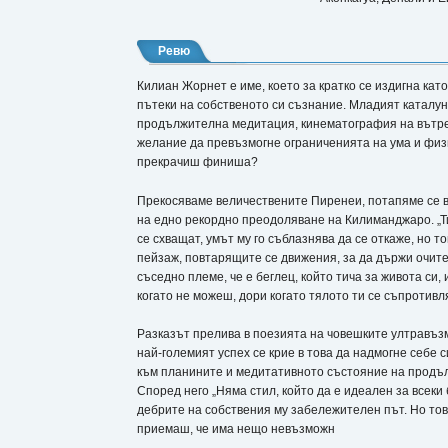
Ревю
Килиан Жорнет е име, което за кратко се издигна кат
пътеки на собственото си съзнание. Младият каталун
продължителна медитация, кинематография на вътреш
желание да превъзмогне ограниченията на ума и физи
прекрачиш финиша?
Прекосяваме величествените Пиренеи, потапяме се в
на едно рекордно преодоляване на Килиманджаро. „Ти
се схващат, умът му го съблазнява да се откаже, но
пейзаж, повтарящите се движения, за да държи очите
съседно племе, че е беглец, който тича за живота си
когато не можеш, дори когато тялото ти се съпротивляв
Разказът прелива в поезията на човешките ултравъзм
най-големият успех се крие в това да надмогне себе 
към планините и медитативното състояние на продълж
Според него „Няма стил, който да е идеален за всеки 
дебрите на собствения му забележителен път. Но тов
приемаш, че има нещо невъзможн