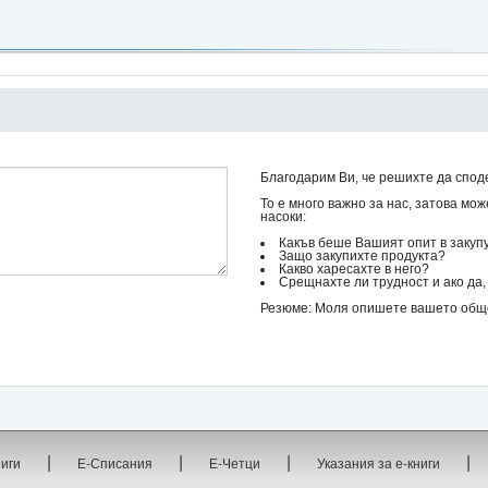
Благодарим Ви, че решихте да споде
То е много важно за нас, затова мо
насоки:
Какъв беше Вашият опит в закуп
Защо закупихте продукта?
Какво харесахте в него?
Срещнахте ли трудност и ако да, 
Резюме: Моля опишете вашето общо 
|
|
|
|
ниги
Е-Списания
Е-Четци
Указания за е-книги