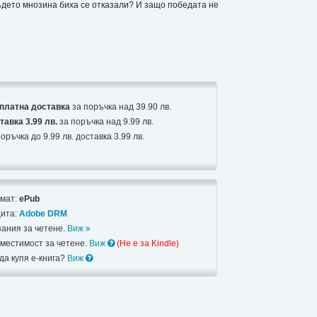
където мнозина биха се отказали? И защо победата не
платна доставка
за поръчка над 39.90 лв.
тавка 3.99 лв.
за поръчка над 9.99 лв.
оръчка до 9.99 лв. доставка 3.99 лв.
мат:
ePub
ита:
Adobe DRM
зания за четене.
Виж
местимост за четене.
Виж
(Не e за Kindle)
 да купя е-книга?
Виж