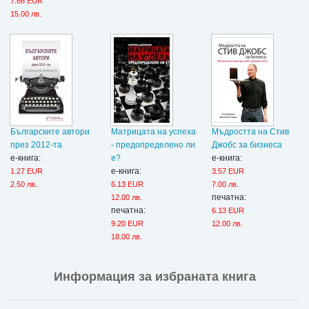
7.66 EUR
15.00 лв.
Българските автори
Матрицата на успеха
Мъдростта на Стив
през 2012-та
- предопределено ли
Джобс за бизнеса
е-книга:
е?
е-книга:
е-книга:
1.27 EUR
3.57 EUR
2.50 лв.
6.13 EUR
7.00 лв.
печатна:
12.00 лв.
печатна:
6.13 EUR
9.20 EUR
12.00 лв.
18.00 лв.
Информация за избраната книга