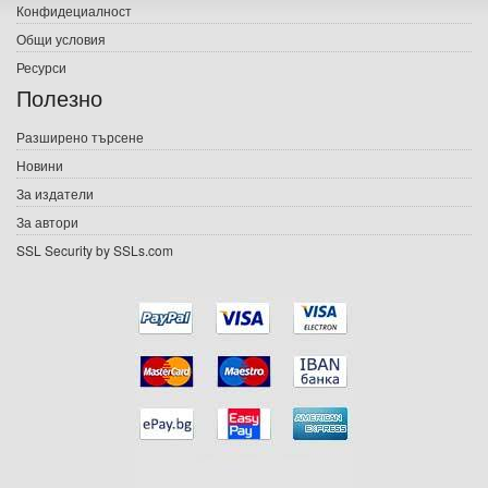
Конфидециалност
Електронни книги
Общи условия
Ресурси
Е-списания
Полезно
Игри
Разширено търсене
Новини
Подаръци
За издатели
Ваучери
За автори
SSL Security by SSLs.com
Промоции
Контакти
Вход
Регистрация