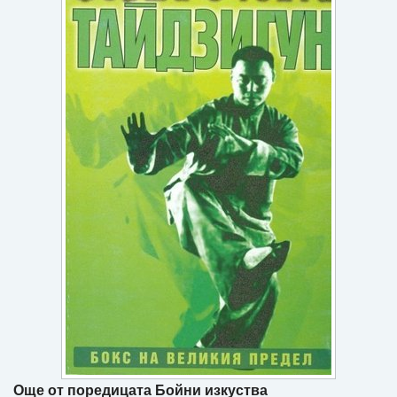
Игри
Подаръци
Ваучери
Промоции
Контакти
Вход
Регистрация
Още от поредицата Бойни изкуства