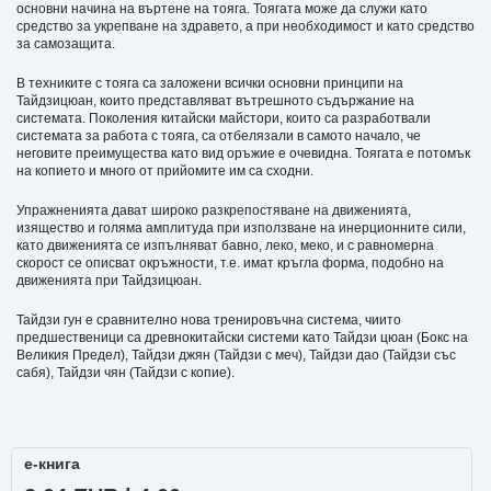
основни начина на въртене на тояга. Тоягата може да служи като
средство за укрепване на здравето, а при необходимост и като средство
за самозащита.
В техниките с тояга са заложени всички основни принципи на
Тайдзицюан, които представляват вътрешното съдържание на
системата. Поколения китайски майстори, които са разработвали
системата за работа с тояга, са отбелязали в самото начало, че
неговите преимущества като вид оръжие е очевидна. Тоягата е потомък
на копието и много от прийомите им са сходни.
Упражненията дават широко разкрепостяване на движенията,
изящество и голяма амплитуда при използване на инерционните сили,
като движенията се изпълняват бавно, леко, меко, и с равномерна
скорост се описват окръжности, т.е. имат кръгла форма, подобно на
движенията при Тайдзицюан.
Тайдзи гун е сравнително нова тренировъчна система, чиито
предшественици са древнокитайски системи като Тайдзи цюан (Бокс на
Великия Предел), Тайдзи джян (Тайдзи с меч), Тайдзи дао (Тайдзи със
сабя), Тайдзи чян (Тайдзи с копие).
е-книга