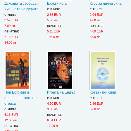
Духовната свобода -
Бхакти йога
Курс за лична сила
Учението на суфите
е-книга:
е-книга:
е-книга:
2.55 EUR
2.04 EUR
3.57 EUR
5.00 лв.
4.00 лв.
печатна:
печатна:
7.00 лв.
печатна:
5.11 EUR
4.09 EUR
7.15 EUR
10.00 лв.
8.00 лв.
14.00 лв.
Поп Богомил и
Играта на Ендър
Козативни сили
съвършенството на
е-книга:
е-книга:
страха
4.60 EUR
2.86 EUR
е-книга:
9.00 лв.
5.60 лв.
печатна:
6.13 EUR
12.00 лв.
6.64 EUR
печатна:
12.99 лв.