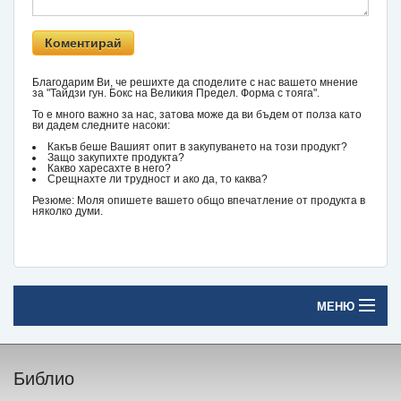
Благодарим Ви, че решихте да споделите с нас вашето мнение
за "Тайдзи гун. Бокс на Великия Предел. Форма с тояга".
То е много важно за нас, затова може да ви бъдем от полза като
ви дадем следните насоки:
Какъв беше Вашият опит в закупуването на този продукт?
Защо закупихте продукта?
Какво харесахте в него?
Срещнахте ли трудност и ако да, то каква?
Резюме: Моля опишете вашето общо впечатление от продукта в
няколко думи.
МЕНЮ
Начало
Библио
Печатни книги