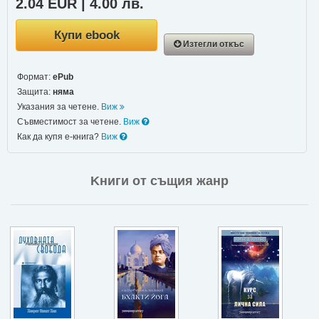
2.04 EUR | 4.00 лв.
Купи ebook
Изтегли откъс
Формат:
ePub
Защита:
няма
Указания за четене.
Виж
Съвместимост за четене.
Виж
Как да купя е-книга?
Виж
Kниги от същия жанр