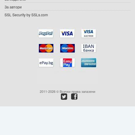
Ваучери
За автори
SSL Security by SSLs.com
Промоции
Контакти
Вход
Регистрация
2011-2026 © Всички права запазени