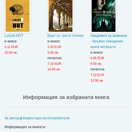
LuizzA HUT
Брат от трета степен
Академия за вампири
е-книга:
е-книга:
- Кръвно обещание -
книга четвърта
5.11 EUR
2.55 EUR
е-книга:
10.00 лв.
5.00 лв.
печатна:
4.85 EUR
7.15 EUR
9.50 лв.
печатна:
14.00 лв.
7.10 EUR
13.90 лв.
Информация за избраната книга
За автора
|
Коментари на потребители
Информация за книгата: