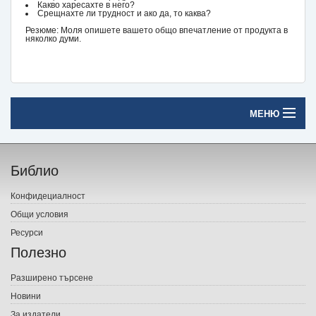
Какво харесахте в него?
Срещнахте ли трудност и ако да, то каква?
Резюме: Моля опишете вашето общо впечатление от продукта в
няколко думи.
МЕНЮ
Начало
Библио
Печатни книги
Конфидециалност
Електронни книги
Общи условия
Ресурси
Е-списания
Полезно
Игри
Разширено търсене
Новини
Подаръци
За издатели