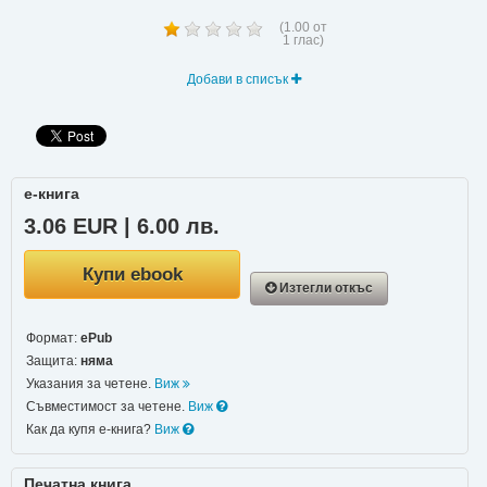
(
1.00
от
1
глас)
Добави в списък
е-книга
3.06 EUR | 6.00 лв.
Купи ebook
Изтегли откъс
Формат:
ePub
Защита:
няма
Указания за четене.
Виж
Съвместимост за четене.
Виж
Как да купя е-книга?
Виж
Печатна книга