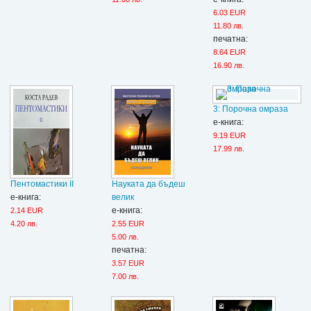
6.03 EUR
11.80 лв.
печатна:
8.64 EUR
16.90 лв.
3: Порочна омраза
е-книга:
9.19 EUR
17.99 лв.
Пентомастики II
Науката да бъдеш
е-книга:
велик
е-книга:
2.14 EUR
4.20 лв.
2.55 EUR
5.00 лв.
печатна:
3.57 EUR
7.00 лв.