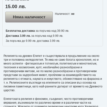
15.00 лв.
Наличност:
не
Няма наличност
Безплатна доставка
за поръчка над 39.90 лв.
Доставка 3.99 лв.
за поръчка над 9.99 лв.
За поръчка до 9.99 лв. доставка 3.99 лв.
Религията на древен Египет е съществувала в продължение на около
три и половина хилядолетия. Тя има не само богата хронология, но и
много аспекти - фетишизъм и тотеизъм, политеизъм и монотеизъм,
теогония и космогония, култ, необичайно разнообразни и
противоречиви митове, не по малко разнообразни и противоречиви
представи за задгробния живот, проблеми за взаимодействието на
религията с етиката, науката и изкуството, обожестяване на фараона и
т. н. Религиозните възгледи на египяните са описани въз основа на
писмени паметници, като най-ранните датират от времето на Древното
царство.
Египетската религия е феномен, съединил, често противоречиви
вярвания, възникнали по различно време и в различни части на
страната. Жрезите от големите религиозни центрове като Хелиопол,