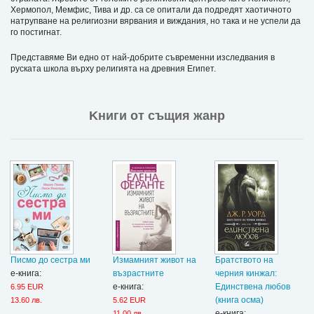
Хермопол, Мемфис, Тива и др. са се опитали да подредят хаотичното
натрупване на религиозни вярвания и виждания, но така и не успели да
го постигнат.
Представяме Ви едно от най-добрите съвременни изследвания в
руската школа върху религията на древния Египет.
Kниги от същия жанр
Писмо до сестра ми
Измамният живот на
Братството на
е-книга:
възрастните
черния кинжал:
е-книга:
Единствена любов
6.95 EUR
(книга осма)
13.60 лв.
5.62 EUR
е-книга:
11.00 лв.