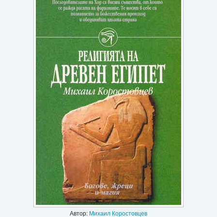
Игри
Подаръци
Ваучери
Промоции
Контакти
Вход
Регистрация
Автор:
Михаил Коростовцев