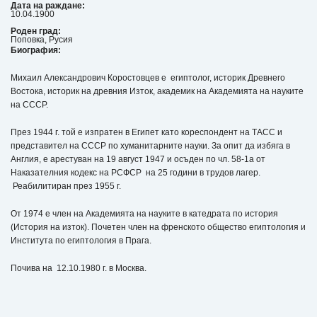
Дата на раждане:
10.04.1900
Роден град:
Поповка, Русия
Биография:
Михаил Александрович Коростовцев е египтолог, историк Древнего
Востока, историк на древния Изток, академик на Академията на науките
на СССР.
През 1944 г. той е изпратен в Египет като кореспондент на ТАСС и
представител на СССР по хуманитарните науки. За опит да избяга в
Англия, е арестуван на 19 август 1947 и осъден по чл. 58-1а от
Наказателния кодекс на РСФСР на 25 години в трудов лагер.
Реабилитиран през 1955 г.
От 1974 е член на Академията на науките в катедрата по история
(История на изток). Почетен член на френското общество египтология и
Института по египтология в Прага.
Почива на 12.10.1980 г. в Москва.