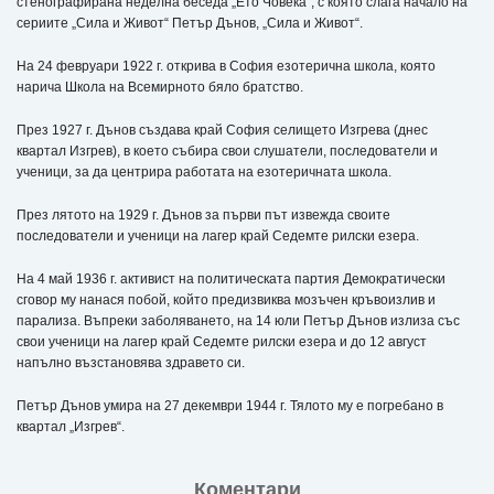
стенографирана неделна беседа „Ето Човека“, с която слага начало на
сериите „Сила и Живот“ Петър Дънов, „Сила и Живот“.
На 24 февруари 1922 г. открива в София езотерична школа, която
нарича Школа на Всемирното бяло братство.
През 1927 г. Дънов създава край София селището Изгрева (днес
квартал Изгрев), в което събира свои слушатели, последователи и
ученици, зa да центрира работата на езотеричната школа.
През лятото на 1929 г. Дънов за първи път извежда своите
последователи и ученици на лагер край Седемте рилски езера.
На 4 май 1936 г. активист на политическата партия Демократически
сговор му нанася побой, който предизвиква мозъчен кръвоизлив и
парализа. Въпреки заболяването, на 14 юли Петър Дънов излиза със
свои ученици на лагер край Седемте рилски езера и до 12 август
напълно възстановява здравето си.
Петър Дънов умира на 27 декември 1944 г. Тялото му е погребано в
квартал „Изгрев“.
Коментари