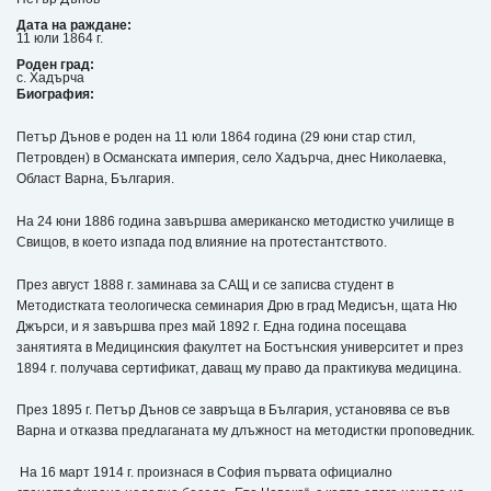
Дата на раждане:
11 юли 1864 г.
Роден град:
с. Хадърча
Биография:
Петър Дънов е роден на 11 юли 1864 година (29 юни стар стил,
Петровден) в Османската империя, село Хадърча, днес Николаевка,
Област Варна, България.
На 24 юни 1886 година завършва американско методистко училище в
Свищов, в което изпада под влияние на протестантството.
През август 1888 г. заминава за САЩ и се записва студент в
Методистката теологическа семинария Дрю в град Медисън, щата Ню
Джърси, и я завършва през май 1892 г. Една година посещава
занятията в Медицинския факултет на Бостънския университет и през
1894 г. получава сертификат, даващ му право да практикува медицина.
През 1895 г. Петър Дънов се завръща в България, установява се във
Варна и отказва предлаганата му длъжност на методистки проповедник.
На 16 март 1914 г. произнася в София първата официално