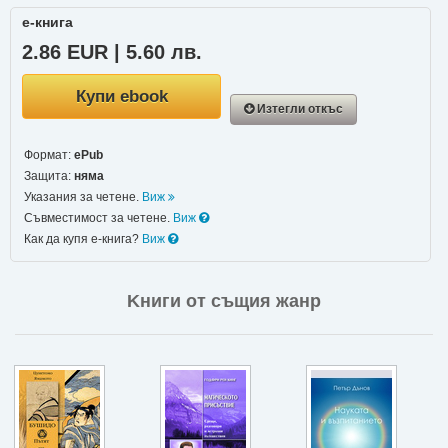
е-книга
2.86 EUR | 5.60 лв.
Купи ebook
Изтегли откъс
Формат:
ePub
Защита:
няма
Указания за четене.
Виж
Съвместимост за четене.
Виж
Как да купя е-книга?
Виж
Kниги от същия жанр