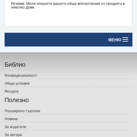
Резюме: Моля опишете вашето общо впечатление от продукта в
няколко думи.
МЕНЮ
Начало
Библио
Печатни книги
Конфидециалност
Електронни книги
Общи условия
Ресурси
Е-списания
Полезно
Игри
Разширено търсене
Новини
Подаръци
За издатели
Ваучери
За автори