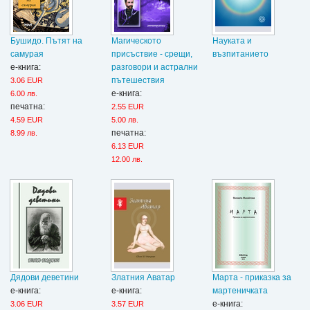
Бушидо. Пътят на
Магическото
Науката и
самурая
присъствие - срещи,
възпитанието
е-книга:
разговори и астрални
пътешествия
3.06 EUR
е-книга:
6.00 лв.
печатна:
2.55 EUR
4.59 EUR
5.00 лв.
печатна:
8.99 лв.
6.13 EUR
12.00 лв.
Дядови деветини
Златния Аватар
Марта - приказка за
е-книга:
е-книга:
мартеничката
е-книга:
3.06 EUR
3.57 EUR