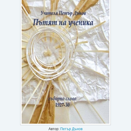
Игри
Подаръци
Ваучери
Промоции
Контакти
Вход
Регистрация
Автор:
Петър Дънов