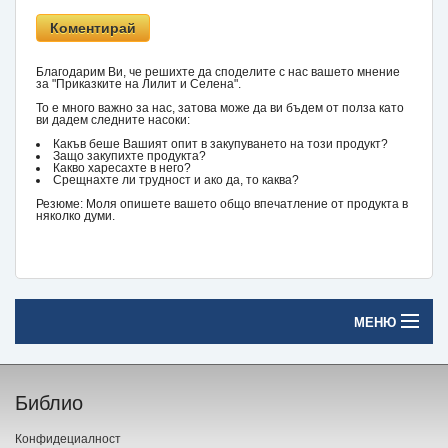
Благодарим Ви, че решихте да споделите с нас вашето мнение
за "Приказките на Лилит и Селена".
То е много важно за нас, затова може да ви бъдем от полза като
ви дадем следните насоки:
Какъв беше Вашият опит в закупуването на този продукт?
Защо закупихте продукта?
Какво харесахте в него?
Срещнахте ли трудност и ако да, то каква?
Резюме: Моля опишете вашето общо впечатление от продукта в
няколко думи.
МЕНЮ
Начало
Библио
Печатни книги
Конфидециалност