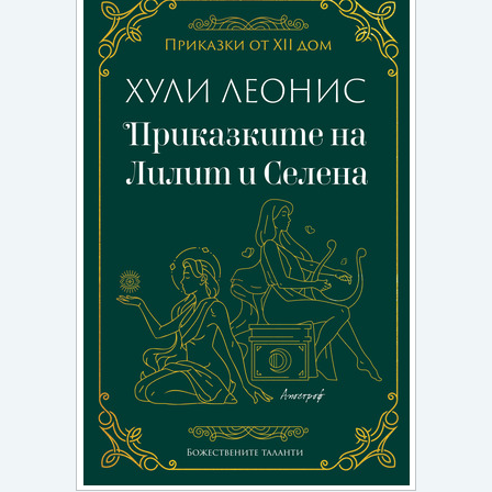
Игри
Подаръци
Ваучери
Промоции
Контакти
Вход
Регистрация