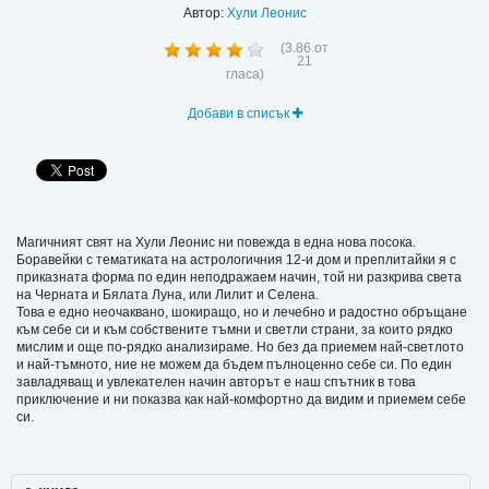
Автор:
Хули Леонис
(
3.86
от
21
гласа)
Добави в списък
Магичният свят на Хули Леонис ни повежда в една нова посока.
Боравейки с тематиката на астрологичния 12-и дом и преплитайки я с
приказната форма по един неподражаем начин, той ни разкрива света
на Черната и Бялата Лунa, или Лилит и Селена.
Това е едно неочаквано, шокиращо, но и лечебно и радостно обръщане
към себе си и към собствените тъмни и светли страни, за които рядко
мислим и още по-рядко анализираме. Но без да приемем най-светлото
и най-тъмното, ние не можем да бъдем пълноценно себе си. По един
завладяващ и увлекателен начин авторът е наш спътник в това
приключение и ни показва как най-комфортно да видим и приемем себе
си.