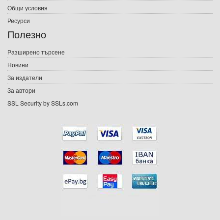
Електронни книги
Общи условия
Ресурси
Е-списания
Полезно
Игри
Разширено търсене
Новини
Подаръци
За издатели
Ваучери
За автори
SSL Security by SSLs.com
Промоции
Контакти
Вход
Регистрация