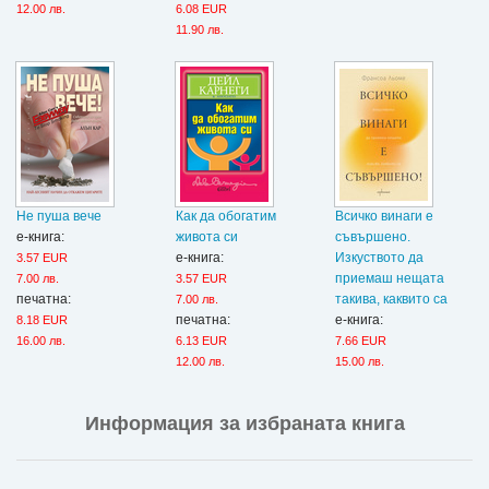
12.00 лв.
6.08 EUR
11.90 лв.
Не пуша вече
Как да обогатим
Всичко винаги е
е-книга:
живота си
съвършено.
е-книга:
Изкуството да
3.57 EUR
приемаш нещата
7.00 лв.
3.57 EUR
печатна:
такива, каквито са
7.00 лв.
печатна:
е-книга:
8.18 EUR
16.00 лв.
6.13 EUR
7.66 EUR
12.00 лв.
15.00 лв.
Информация за избраната книга