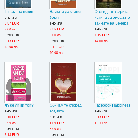
Гласът на покоя
Науката да станеш
Очевидната скрита
е-книга:
богат
истина за емоциите -
е-книга:
Тайните на Венера
3.57 EUR
е-книга:
7.00 лв.
2.55 EUR
печатна:
5.00 лв.
7.15 EUR
печатна:
6.13 EUR
14.00 лв.
12.00 лв.
5.11 EUR
10.00 лв.
Лъже ли ви той?
Обичам те според
Facebook Happiness
е-книга:
зодията
е-книга:
е-книга:
5.10 EUR
6.13 EUR
9.99 лв.
4.09 EUR
11.99 лв.
печатна:
8.00 лв.
печатна:
6.13 EUR