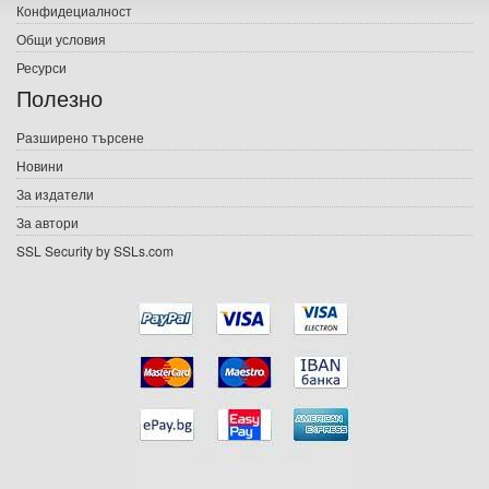
Конфидециалност
Електронни книги
Общи условия
Ресурси
Е-списания
Полезно
Игри
Разширено търсене
Новини
Подаръци
За издатели
Ваучери
За автори
SSL Security by SSLs.com
Промоции
Контакти
Вход
Регистрация