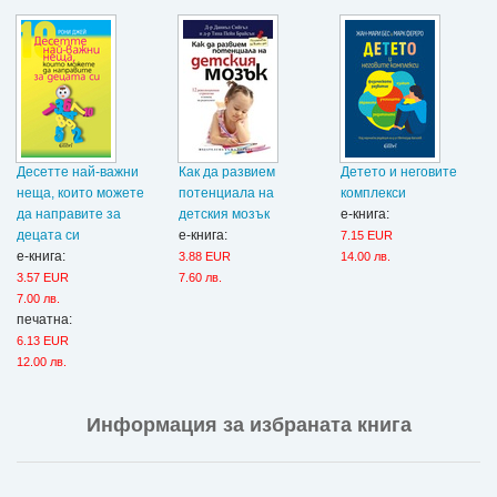
Десетте най-важни
Как да развием
Детето и неговите
неща, които можете
потенциала на
комплекси
да направите за
детския мозък
е-книга:
децата си
е-книга:
7.15 EUR
е-книга:
3.88 EUR
14.00 лв.
3.57 EUR
7.60 лв.
7.00 лв.
печатна:
6.13 EUR
12.00 лв.
Информация за избраната книга