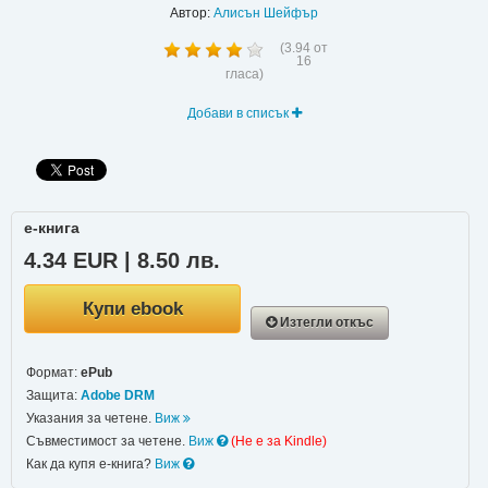
Автор:
Алисън Шейфър
(
3.94
от
16
гласа)
Добави в списък
е-книга
4.34 EUR | 8.50 лв.
Купи ebook
Изтегли откъс
Формат:
ePub
Защита:
Adobe DRM
Указания за четене.
Виж
Съвместимост за четене.
Виж
(Не e за Kindle)
Как да купя е-книга?
Виж