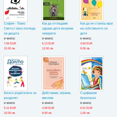
София - Токио:
Как да отгледаме
Как да не станеш враг
Светът през погледа
здраво дете въпреки
на собственото си
на децата
лекарите
дете
е-книга:
е-книга:
е-книга:
7.66 EUR
6.13 EUR
4.60 EUR
15.00 лв.
12.00 лв.
9.00 лв.
Когато родителите се
Действаме, играем,
Сърфирам
разделят
мислим
безопасно
е-книга:
е-книга:
е-книга:
5.11 EUR
4.09 EUR
0.51 EUR
10.00 лв.
8.00 лв.
1.00 лв.