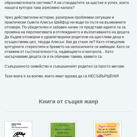
образователната система? А на стандартите за щастие и успех, които
нашата култура така агресивно налага?
Чрез действителни истории, разиграни проблемни ситуации и
практически съвети Алисън Шейфър ни води по пътя на възможните
отговори. По убедителен и забавен начин тя представя идеите си за
промяна на перспективата в отглеждането и възпитаването на децата.
Да бъдем отговорни и удовлетворени родители на щастливи деца е
осъществима цел, твърди Алисън. Как да стане ли? Като отхвърлим
културните стереотипи и бремето на непосилните си амбиции. Като се
откажем от състезателността, надмощието и контрола... Като
насърчаваме децата си и ги обичаме такива, каквито са.
Съвършеното семейство и съвършеният родител са просто митове.
Тази книга е за всички, които имат куража да са НЕСЪВЪРШЕНИ!
Kниги от същия жанр