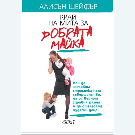
Игри
Подаръци
Ваучери
Промоции
Контакти
Вход
Регистрация