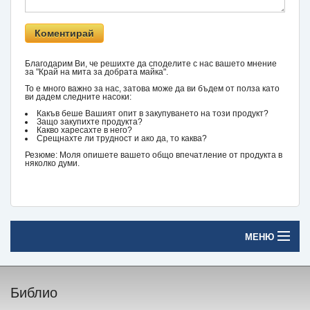
Благодарим Ви, че решихте да споделите с нас вашето мнение
за "Край на мита за добрата майка".
То е много важно за нас, затова може да ви бъдем от полза като
ви дадем следните насоки:
Какъв беше Вашият опит в закупуването на този продукт?
Защо закупихте продукта?
Какво харесахте в него?
Срещнахте ли трудност и ако да, то каква?
Резюме: Моля опишете вашето общо впечатление от продукта в
няколко думи.
МЕНЮ
Начало
Библио
Печатни книги