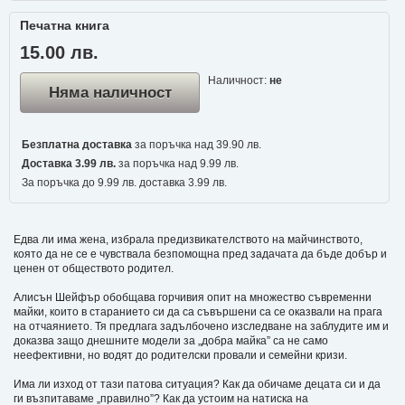
Печатна книга
15.00 лв.
Наличност:
не
Няма наличност
Безплатна доставка
за поръчка над 39.90 лв.
Доставка 3.99 лв.
за поръчка над 9.99 лв.
За поръчка до 9.99 лв. доставка 3.99 лв.
Едва ли има жена, избрала предизвикателството на майчинството,
която да не се е чувствала безпомощна пред задачата да бъде добър и
ценен от обществото родител.
Алисън Шейфър обобщава горчивия опит на множество съвременни
майки, които в старанието си да са съвършени са се оказвали на прага
на отчаянието. Тя предлага задълбочено изследване на заблудите им и
доказва защо днешните модели за „добра майка” са не само
неефективни, но водят до родителски провали и семейни кризи.
Има ли изход от тази патова ситуация? Как да обичаме децата си и да
ги възпитаваме „правилно”? Как да устоим на натиска на