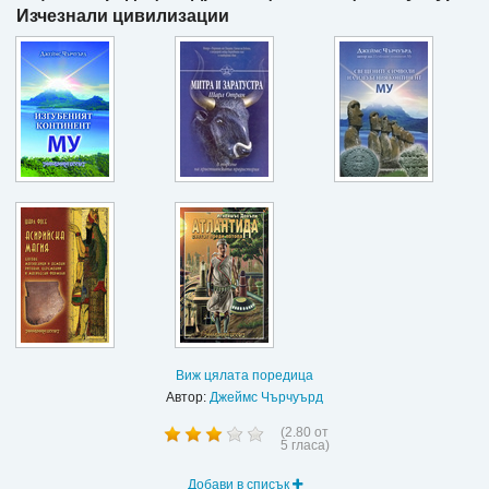
Изчезнали цивилизации
Виж цялата поредица
Автор:
Джеймс Чърчуърд
(
2.80
от
5
гласа)
Добави в списък