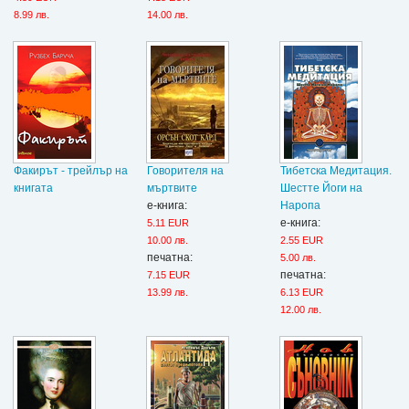
8.99 лв.
14.00 лв.
Факирът - трейлър на
Говорителя на
Тибетска Медитация.
книгата
мъртвите
Шестте Йоги на
е-книга:
Наропа
е-книга:
5.11 EUR
10.00 лв.
2.55 EUR
печатна:
5.00 лв.
печатна:
7.15 EUR
13.99 лв.
6.13 EUR
12.00 лв.