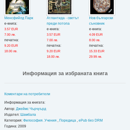
Менсфийлд Парк
Атлантида - светът
Нов български
е-книга:
преди потопа
съновник
е-книга:
е-книга:
3.57 EUR
7.00 лв.
3.57 EUR
4.09 EUR
печатна:
7.00 лв.
8.00 лв.
печатна:
печатна:
9.20 EUR
18.00 лв.
9.20 EUR
15.33 EUR
18.00 лв.
29.99 лв.
Информация за избраната книга
Коментари на потребители
Информация за книгата:
Автор:
Джеймс Чърчуърд
Издател:
Шамбала
Категория:
Философия. Учения
,
Поредица
,
ePub без DRM
Година: 2009