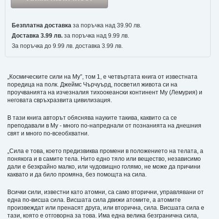
Безплатна доставка
за поръчка над 39.90 лв.
Доставка 3.99 лв.
за поръчка над 9.99 лв.
За поръчка до 9.99 лв. доставка 3.99 лв.
„Космическите сили на Му”, том 1, е четвъртата книга от известната
поредица на полк. Джеймс Чърчуърд, посветил живота си на
проучванията на изчезналия тихоокеански континент Му (Лемурия) и
неговата свръхразвита цивилизация.
В тази книга авторът обяснява науките такива, каквито са се
преподавали в Му - много по-напреднали от познанията на днешния
свят и много по-всеобхватни.
„Сила е това, което предизвиква промени в положението на телата, а
понякога и в самите тела. Нито едно тяло или вещество, независимо
дали е безкрайно малко, или чудовищно голямо, не може да причини
каквато и да било промяна, без помощта на сила.
Всички сили, известни като атомни, са само вторични, управлявани от
една по-висша сила. Висшата сила движи атомите, а атомите
произвеждат или пренасят друга, или вторична, сила. Висшата сила е
тази, която е отговорна за това. Има една велика безгранична сила,