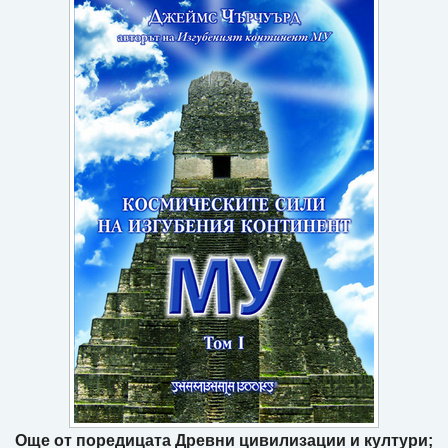
Игри
Подаръци
Ваучери
Промоции
Контакти
Вход
Регистрация
Още от поредицата Древни цивилизации и култури;