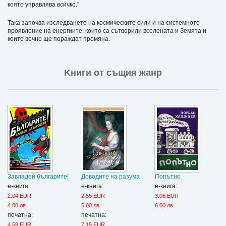
която управлява всичко.”
Така започва изследването на космическите сили и на системното
проявление на енергиите, които са сътворили вселената и Земята и
които вечно ще пораждат промяна.
Kниги от същия жанр
Завладей българите!
Доводите на разума
Попътно
е-книга:
е-книга:
е-книга:
2.04 EUR
2.55 EUR
3.06 EUR
4.00 лв.
5.00 лв.
6.00 лв.
печатна:
печатна:
4.59 EUR
7.15 EUR