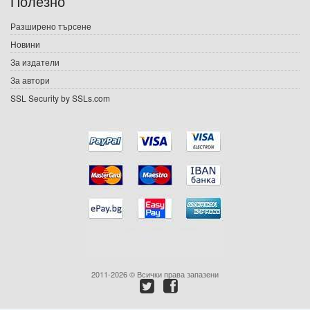
Полезно
Игри
Разширено търсене
Новини
Подаръци
За издатели
Ваучери
За автори
SSL Security by SSLs.com
Промоции
Контакти
Вход
Регистрация
2011-2026 © Всички права запазени