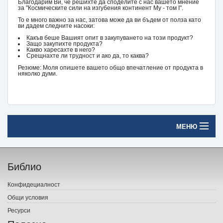
Благодарим Ви, че решихте да споделите с нас вашето мнение
за "Космическите сили на изгубения континент Му - том I".
То е много важно за нас, затова може да ви бъдем от полза като
ви дадем следните насоки:
Какъв беше Вашият опит в закупуването на този продукт?
Защо закупихте продукта?
Какво харесахте в него?
Срещнахте ли трудност и ако да, то каква?
Резюме: Моля опишете вашето общо впечатление от продукта в
няколко думи.
МЕНЮ
Начало
Библио
Печатни книги
Конфидециалност
Електронни книги
Общи условия
Ресурси
Е-списания