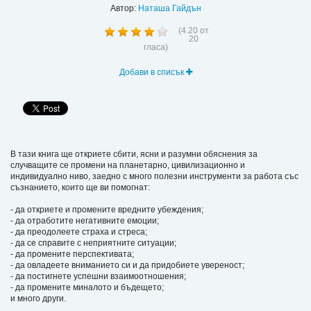
Автор:
Наташа Гайдън
(
4.20
от
20
гласа)
Добави в списък
В тази книга ще откриете сбити, ясни и разумни обяснения за
случващите се промени на планетарно, цивилизационно и
индивидуално ниво, заедно с много полезни инструменти за работа със
съзнанието, които ще ви помогнат:
- да откриете и промените вредните убеждения;
- да отработите негативните емоции;
- да преодолеете страха и стреса;
- да се справите с неприятните ситуации;
- да промените перспективата;
- да овладеете вниманието си и да придобиете увереност;
- да постигнете успешни взаимоотношения;
- да промените миналото и бъдещето;
и много други.