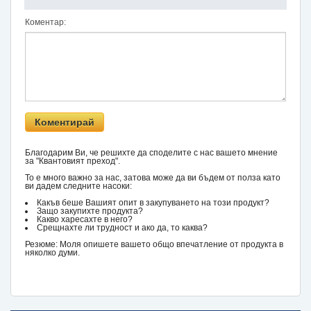
Коментар:
Благодарим Ви, че решихте да споделите с нас вашето мнение
за "Квантовият преход".
То е много важно за нас, затова може да ви бъдем от полза като
ви дадем следните насоки:
Какъв беше Вашият опит в закупуването на този продукт?
Защо закупихте продукта?
Какво харесахте в него?
Срещнахте ли трудност и ако да, то каква?
Резюме: Моля опишете вашето общо впечатление от продукта в
няколко думи.