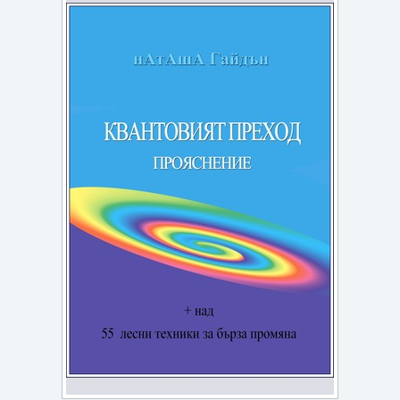
Игри
Подаръци
Ваучери
Промоции
Контакти
Вход
Регистрация