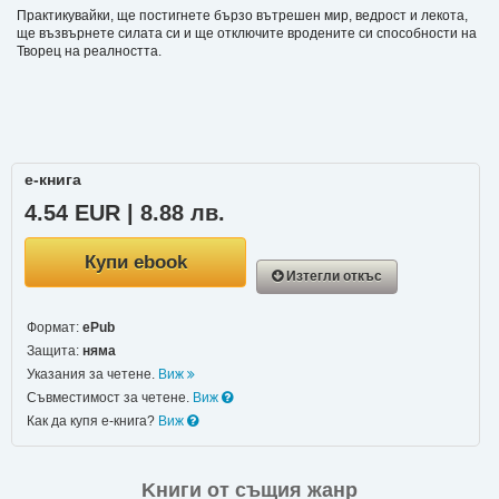
Практикувайки, ще постигнете бързо вътрешен мир, ведрост и лекота,
ще възвърнете силата си и ще отключите вродените си способности на
Творец на реалността.
е-книга
4.54 EUR | 8.88 лв.
Купи ebook
Изтегли откъс
Формат:
ePub
Защита:
няма
Указания за четене.
Виж
Съвместимост за четене.
Виж
Как да купя е-книга?
Виж
Kниги от същия жанр