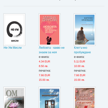
Не-Ум Мисли
Любовта - какво не
Клетъчно
знаем за нея
пробуждане
е-книга:
е-книга:
4.34 EUR
5.11 EUR
8.50 лв.
10.00 лв.
печатна:
печатна:
7.66 EUR
7.66 EUR
15.00 лв.
15.00 лв.