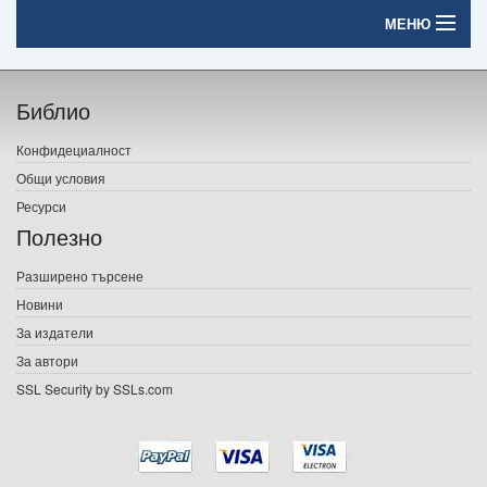
МЕНЮ
Начало
Библио
Печатни книги
Конфидециалност
Електронни книги
Общи условия
Ресурси
Е-списания
Полезно
Игри
Разширено търсене
Новини
Подаръци
За издатели
Ваучери
За автори
SSL Security by SSLs.com
Промоции
Контакти