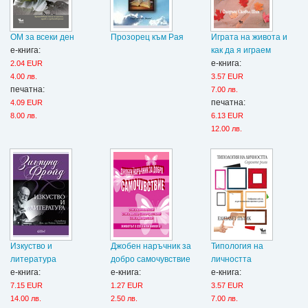
ОМ за всеки ден
Прозорец към Рая
Играта на живота и
е-книга:
как да я играем
е-книга:
2.04 EUR
4.00 лв.
3.57 EUR
печатна:
7.00 лв.
печатна:
4.09 EUR
8.00 лв.
6.13 EUR
12.00 лв.
Изкуство и
Джобен наръчник за
Типология на
литература
добро самочувствие
личността
е-книга:
е-книга:
е-книга:
7.15 EUR
1.27 EUR
3.57 EUR
14.00 лв.
2.50 лв.
7.00 лв.