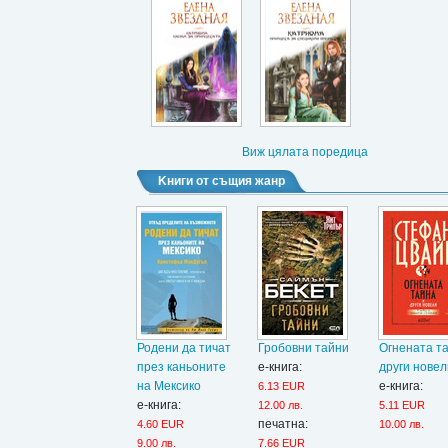
Виж цялата поредица
Kниги от същия жанр
Родени да тичат
Гробовни тайни
Огнената т
през каньоните
е-книга:
други новел
на Мексико
е-книга:
6.13 EUR
е-книга:
12.00 лв.
5.11 EUR
печатна:
4.60 EUR
10.00 лв.
9.00 лв.
7.66 EUR