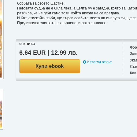
борбата за своето щастие.
Неговата съдба не е била лека, а целта му е загадка, която за Катр
разбира, че не губи само този, който никога не се предава.
И Кат, стискайки зъби, ще търси слабите места на съпруга си, ще 
Предизвикателството е хвърлено, играта започва.
е-книга
Фор
6.64 EUR | 12.99 лв.
Защ
Ука
Изтегли откъс
Купи ebook
Съв
Как