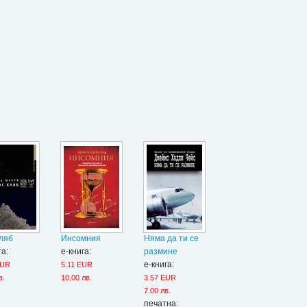
ляб
Инсомния
Няма да ти се
га:
е-книга:
размине
е-книга:
EUR
5.11 EUR
в.
10.00 лв.
3.57 EUR
7.00 лв.
печатна: