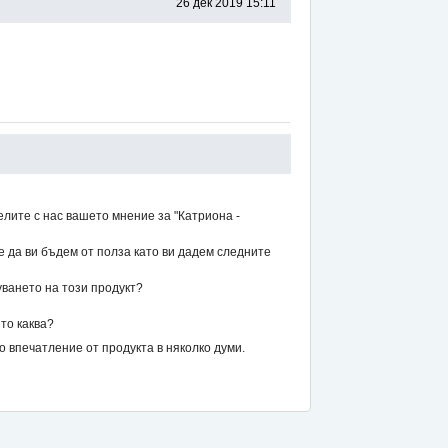
26 дек 2019 15:11
елите с нас вашето мнение за "Катриона -
же да ви бъдем от полза като ви дадем следните
уването на този продукт?
то каква?
впечатление от продукта в няколко думи.