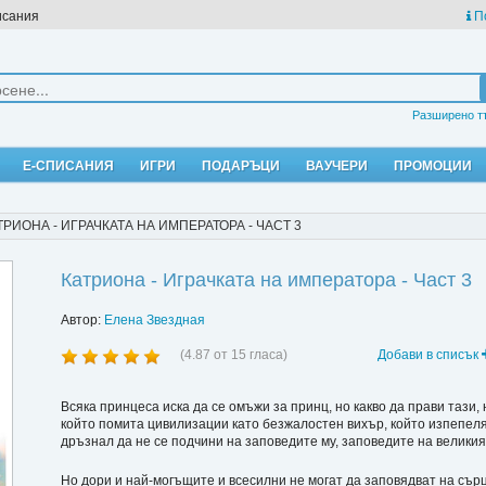
исания
П
Разширено т
Е-СПИСАНИЯ
ИГРИ
ПОДАРЪЦИ
ВАУЧЕРИ
ПРОМОЦИИ
ТРИОНА - ИГРАЧКАТА НА ИМПЕРАТОРА - ЧАСТ 3
Катриона - Играчката на императора - Част 3
Автор:
Елена Звездная
(
4.87
от
15
гласа)
Добави в списък
Всяка принцеса иска да се омъжи за принц, но какво да прави тази, 
който помита цивилизации като безжалостен вихър, който изпепеляв
дръзнал да не се подчини на заповедите му, заповедите на велик
Но дори и най-могъщите и всесилни не могат да заповядват на сърце