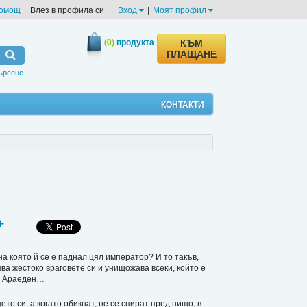
омощ
Влез в профила си
Вход
|
Моят профил
(0)
продукта
КЪМ
ПЛАЩАНЕ
ърсене
КОНТАКТИ
на която й се е паднал цял император? И то такъв,
а жестоко враговете си и унищожава всеки, който е
ия Араеден…
то си, а когато обикнат, не се спират пред нищо, в