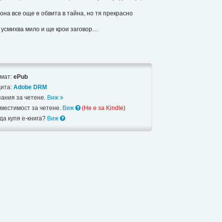
иона все още е обвита в тайна, но тя прекрасно
се усмихва мило и ще крои заговор…
мат:
ePub
ита:
Adobe DRM
зания за четене.
Виж
местимост за четене.
Виж
(Не e за Kindle)
 да купя е-книга?
Виж