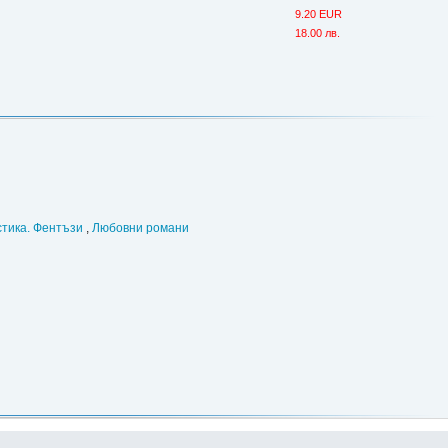
9.20 EUR
18.00 лв.
тика. Фентъзи
,
Любовни романи