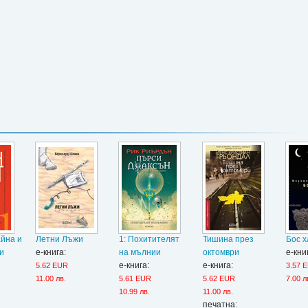
айна и
Летни Лъжи
1: Похитителят
Тишина през
Бос х
и
е-книга:
на мълнии
октомври
е-кни
е-книга:
е-книга:
5.62 EUR
3.57 
11.00 лв.
5.61 EUR
5.62 EUR
7.00 л
10.99 лв.
11.00 лв.
печатна: