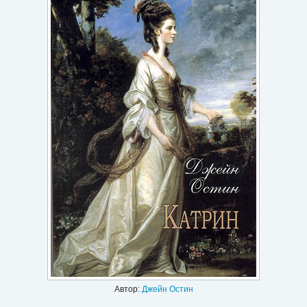
Игри
Подаръци
Ваучери
Промоции
Контакти
Вход
Регистрация
Автор:
Джейн Остин