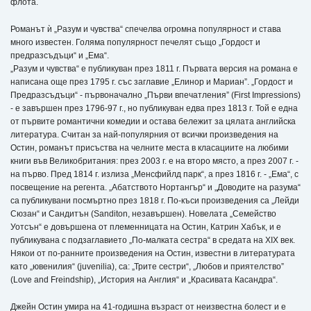
флота.
Романът ѝ „Разум и чувства“ спечелва огромна популярност и става
много известен. Голяма популярност печелят също „Гордост и
предразсъдъци“ и „Ема“.
„Разум и чувства“ е публикуван през 1811 г. Първата версия на романа е
написана още през 1795 г. със заглавие „Елинор и Мариан”. „Гордост и
Предразсъдъци“ - първоначално „Първи впечатления” (First Impressions)
- е завършен през 1796-97 г., но публикуван едва през 1813 г. Той е една
от първите романтични комедии и остава бележит за цялата английска
литература. Считан за най-популярния от всички произведения на
Остин, романът присъства на челните места в класациите на любими
книги във Великобритания: през 2003 г. е на второ място, а през 2007 г. -
на първо. Пред 1814 г. излиза „Менсфийлд парк“, а през 1816 г. - „Ема“, с
посвещение на регента. „Абатството Нортангър“ и „Доводите на разума“
са публикувани посмъртно през 1818 г. По-къси произведения са „Лейди
Сюзан“ и Сандитън (Sanditon, незавършен). Новелата „Семейство
Уотсън“ е довършена от племенницата на Остин, Катрин Хабък, и е
публикувана с подзаглавието „По-малката сестра“ в средата на XIX век.
Някои от по-ранните произведения на Остин, известни в литературата
като „ювенилия“ (juvenilia), са: „Трите сестри“, „Любов и приятелство”
(Love and Freindship), „История на Англия“ и „Красивата Касандра“.
Джейн Остин умира на 41-годишна възраст от неизвестна болест и е