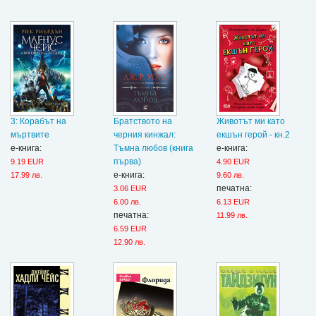
3: Корабът на
Братството на
Животът ми като
мъртвите
черния кинжал:
екшън герой - кн.2
е-книга:
Тъмна любов (книга
е-книга:
първа)
9.19 EUR
4.90 EUR
е-книга:
17.99 лв.
9.60 лв.
печатна:
3.06 EUR
6.00 лв.
6.13 EUR
печатна:
11.99 лв.
6.59 EUR
12.90 лв.