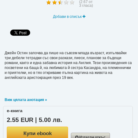
(
2.67
от
3
гласа)
Добави в списък
Джейн Остин започва да пише на съвсем млада възраст, изпълвайки
три дебели тетрадки със свои разкази, пиеси, планове за бъдещи
романи, както и една забавна история на Англия. Тези произведения са
посветени на баща й, на любимата й сестра Касандра, на племеннички
и приятелки, но в тях откриваме пълна картина на живота на
английската аристокрация през 19 век.
Виж цялата анотация »
е-книга
2.55 EUR | 5.00 лв.
Купи ebook
Изтегли откъс