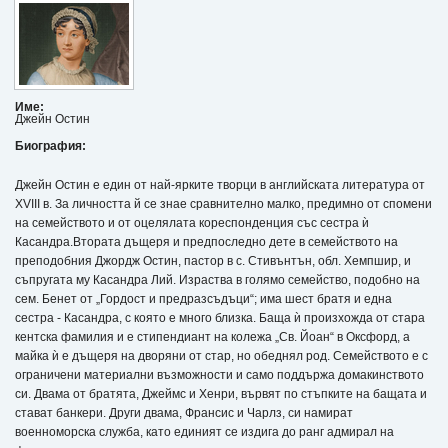
Име:
Джейн Остин
Биография:
Джейн Остин е един от най-ярките творци в английската литература от
ХVІІІ в. За личността й се знае сравнително малко, предимно от спомени
на семейството и от оцелялата кореспонденция със сестра ѝ
Касандра.Втората дъщеря и предпоследно дете в семейството на
преподобния Джордж Остин, пастор в с. Стивънтън, обл. Хемпшир, и
съпругата му Касандра Лий. Израства в голямо семейство, подобно на
сем. Бенет от „Гордост и предразсъдъци“; има шест братя и една
сестра - Касандра, с която е много близка. Баща ѝ произхожда от стара
кентска фамилия и е стипендиант на колежа „Св. Йоан“ в Оксфорд, а
майка ѝ е дъщеря на дворяни от стар, но обеднял род. Семейството е с
ограничени материални възможности и само поддържа домакинството
си. Двама от братята, Джеймс и Хенри, вървят по стъпките на бащата и
стават банкери. Други двама, Франсис и Чарлз, си намират
военноморска служба, като единият се издига до ранг адмирал на