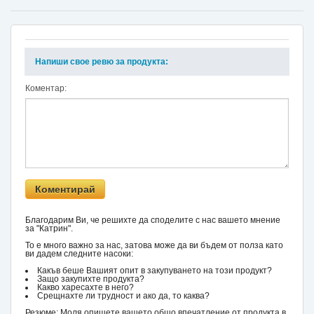
Напиши свое ревю за продукта:
Коментар:
Благодарим Ви, че решихте да споделите с нас вашето мнение
за "Катрин".
То е много важно за нас, затова може да ви бъдем от полза като
ви дадем следните насоки:
Какъв беше Вашият опит в закупуването на този продукт?
Защо закупихте продукта?
Какво харесахте в него?
Срещнахте ли трудност и ако да, то каква?
Резюме: Моля опишете вашето общо впечатление от продукта в