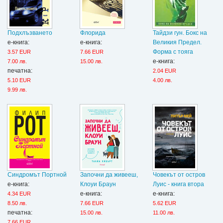
Подхлъзването
Флорида
Тайдзи гун. Бокс на
е-книга:
е-книга:
Великия Предел.
Форма с тояга
3.57 EUR
7.66 EUR
е-книга:
7.00 лв.
15.00 лв.
печатна:
2.04 EUR
5.10 EUR
4.00 лв.
9.99 лв.
Синдромът Портной
Започни да живееш,
Човекът от остров
е-книга:
Клоуи Браун
Луис - книга втора
е-книга:
е-книга:
4.34 EUR
8.50 лв.
7.66 EUR
5.62 EUR
печатна:
15.00 лв.
11.00 лв.
7.66 EUR