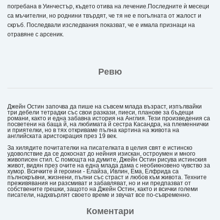
погребана в Уинчестър, където отива на лечение.Последните ѝ месеци
са мъчителни, но роднини твърдят, че тя не е погълната от жалост и
скръб. Последвали изследвания показват, че е имала признаци на
отравяне с арсеник.
Ревю
Джейн Остин започва да пише на съвсем млада възраст, изпълвайки
три дебели тетрадки със свои разкази, пиеси, планове за бъдещи
романи, както и една забавна история на Англия. Тези произведения са
посветени на баща й, на любимата й сестра Касандра, на племеннички
и приятелки, но в тях откриваме пълна картина на живота на
английската аристокрация през 19 век.
За хилядите почитателки на писателката в целия свят е истинско
удоволствие да се докоснат до нейния изискан, остроумен и много
живописен стил. С помощта на думите, Джейн Остин рисува истинския
живот, видян през очите на една млада дама с необикновено чувство за
хумор. Всичките й героини - Елайза, Ивлин, Ема, Елфрида са
пълнокръвни, жизнени, пълни със страст и любов към живота. Техните
преживявания ни разсмиват и забавляват, но и ни предпазват от
собствените грешки, защото на Джейн Остин, както и всички големи
писатели, надхвърлят своето време и звучат все по-съвременно.
Коментари