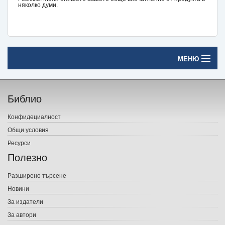
няколко думи.
МЕНЮ
Начало
Библио
Печатни книги
Конфидециалност
Електронни книги
Общи условия
Ресурси
Е-списания
Полезно
Игри
Разширено търсене
Новини
Подаръци
За издатели
Ваучери
За автори