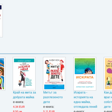
Край на мита за
Митът за
Искрата -
Как д
добрата майка
разглезеното
историята на
враг 
е-книга:
дете
една майка,
собст
е-книга:
отгледала гений
дете
4.34 EUR
е-книга:
е-кни
8.50 лв.
5.11 EUR