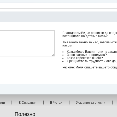
Благодарим Ви, че решихте да спод
потенциала на детския мозък".
То е много важно за нас, затова мо
насоки:
Какъв беше Вашият опит в закуп
Защо закупихте продукта?
Какво харесахте в него?
Срещнахте ли трудност и ако да, 
Резюме: Моля опишете вашето общо 
|
|
|
|
ниги
Е-Списания
Е-Четци
Указания за е-книги
Полезно