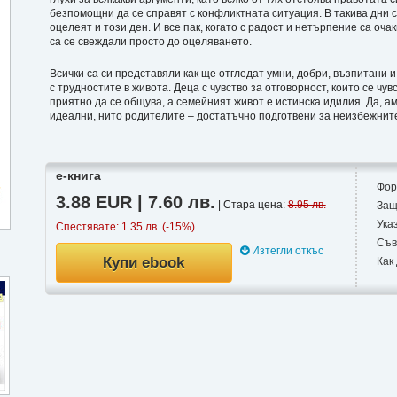
безпомощни да се справят с конфликтната ситуация. В такива дни с
оцелеят и този ден. И все пак, когато с радост и нетърпение са оча
са се свеждали просто до оцеляването.
Всички са си представяли как ще отгледат умни, добри, възпитани и
с трудностите в живота. Деца с чувство за отговорност, които се чувс
приятно да се общува, а семейният живот е истинска идилия. Да, ам
идеални, нито родителите – достатъчно подготвени за неизбежнит
е-книга
Фор
3.88 EUR | 7.60 лв.
| Стара цена:
8.95 лв.
Защ
Ука
Спестявате: 1.35 лв. (-15%)
Съв
Изтегли откъс
Купи ebook
Как