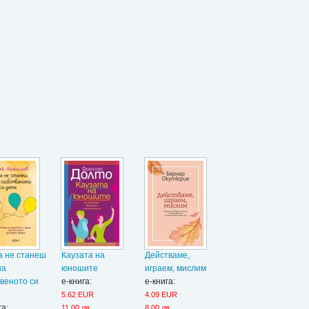
а не станеш
Каузата на
Действаме,
на
юношите
играем, мислим
веното си
е-книга:
е-книга:
5.62 EUR
4.09 EUR
га:
11.00 лв.
8.00 лв.