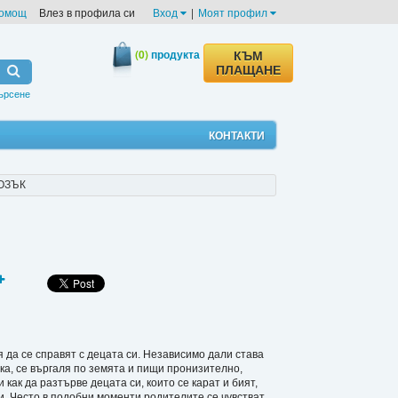
омощ
Влез в профила си
Вход
|
Моят профил
(0)
продукта
КЪМ
ПЛАЩАНЕ
ърсене
КОНТАКТИ
ОЗЪК
да се справят с децата си. Независимо дали става
чка, се въргаля по земята и пищи пронизително,
 как да разтърве децата си, които се карат и бият,
 си. Често в подобни моменти родителите се чувстват