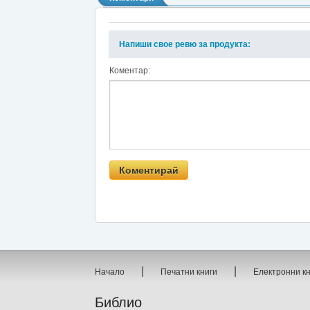
Напиши свое ревю за продукта:
Коментар:
|
|
Начало
Печатни книги
Електронни к
Библио