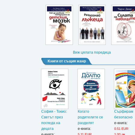
Виж цялата поредица
Kниги от същия жанр
София - Токио:
Когато
Сърфирам
Светът през
родителите се
безопасно
погледа на
разделят
е-книга:
децата
е-книга:
0.51 EUR
е-книга:
5.11 EUR
1.00 лв.