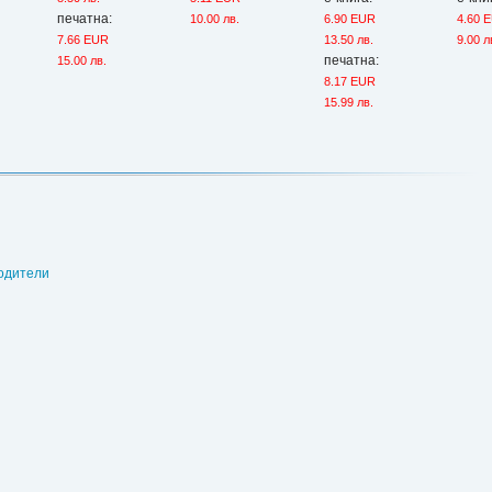
печатна:
10.00 лв.
6.90 EUR
4.60 
7.66 EUR
13.50 лв.
9.00 л
печатна:
15.00 лв.
8.17 EUR
15.99 лв.
одители