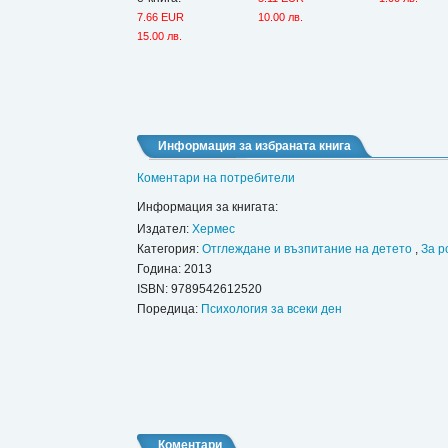
7.66 EUR
10.00 лв.
15.00 лв.
Информация за избраната книга
Коментари на потребители
Информация за книгата:
Издател:
Хермес
Категория:
Отглеждане и възпитание на детето
,
За р
Година: 2013
ISBN:
9789542612520
Поредица:
Психология за всеки ден
Коментари