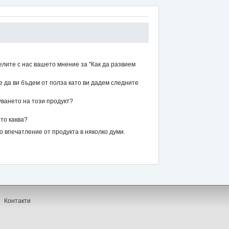
елите с нас вашето мнение за "Как да развием
же да ви бъдем от полза като ви дадем следните
уването на този продукт?
то каква?
впечатление от продукта в няколко думи.
Контакти