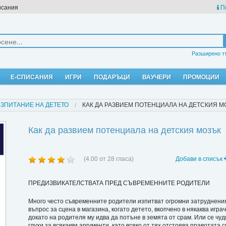
исания
П
Разширено т
Е-СПИСАНИЯ
ИГРИ
ПОДАРЪЦИ
ВАУЧЕРИ
ПРОМОЦИИ
ЪЗПИТАНИЕ НА ДЕТЕТО
КАК ДА РАЗВИЕМ ПОТЕНЦИАЛА НА ДЕТСКИЯ М
Как да развием потенциала на детския мозък
(
4.00
от
28
гласа)
Добави в списък
ПРЕДИЗВИКАТЕЛСТВАТА ПРЕД СЪВРЕМЕННИТЕ РОДИТЕЛИ
Много често съвременните родители изпитват огромни затруднения 
въпрос за сцена в магазина, когато детето, вкопчено в някаква игра
докато на родителя му идва да потъне в земята от срам. Или се чуди
глухи за всякакви аргументи, като всяко от тях отстоява правотата