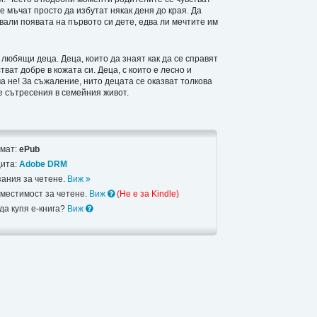
е мъчат просто да избутат някак деня до края. Да
квали появата на първото си дете, едва ли мечтите им
 любящи деца. Деца, които да знаят как да се справят
тват добре в кожата си. Деца, с които е лесно и
а не! За съжаление, нито децата се оказват толкова
е сътресения в семейния живот.
мат:
ePub
ита:
Adobe DRM
зания за четене.
Виж
местимост за четене.
Виж
(Не e за Kindle)
 да купя е-книга?
Виж