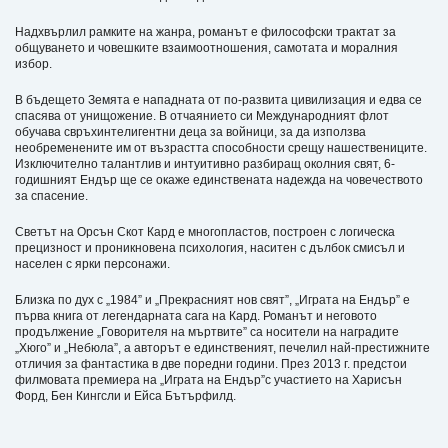
Надхвърлил рамките на жанра, романът е философски трактат за
общуването и човешките взаимоотношения, самотата и моралния
избор.
В бъдещето Земята е нападната от по-развита цивилизация и едва се
спасява от унищожение. В отчаянието си Международният флот
обучава свръхинтелигентни деца за войници, за да използва
необременените им от възрастта способности срещу нашествениците.
Изключително талантлив и интуитивно разбиращ околния свят, 6-
годишният Ендър ще се окаже единствената надежда на човечеството
за спасение.
Светът на Орсън Скот Кард е многопластов, построен с логическа
прецизност и проникновена психология, наситен с дълбок смисъл и
населен с ярки персонажи.
Близка по дух с „1984” и „Прекрасният нов свят”, „Играта на Ендър” е
първа книга от легендарната сага на Кард. Романът и неговото
продължение „Говорителя на мъртвите” са носители на наградите
„Хюго” и „Небюла”, а авторът е единственият, печелил най-престижните
отличия за фантастика в две поредни години. През 2013 г. предстои
филмовата премиера на „Играта на Ендър”с участието на Харисън
Форд, Бен Кингсли и Ейса Бътърфилд.