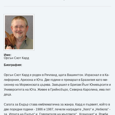
Име:
Орсън Скот Кард
Биография:
Ор­­­сън Скот Кард е ро­­ден в Рич­­­ланд, ща­­та Ва­­шин­­г­­­тон. Из­­­рас­­­нал е в Ка­­
ли­­фор­­­ния, Ари­­зо­­на и Юта. Две го­­ди­­ни е пре­­ка­­рал в Бра­­зи­­лия ка­­то ми­­
си­­о­­нер на Мор­­­мон­­с­­­ка­­та цър­­к­­­ва. За­­вър­­­шил е Бри­­гам Йънг Юни­­вър­­­си­­ти и
Уни­­вер­­­си­­те­­та на Юта. Жи­­вее в Грийн­­с­­­бъ­­ро, Се­­вер­­­на Ка­­ро­­ли­­на, има пет
де­­ца.
Са­­га­­та за Ен­­­дър ста­­ва ем­­б­­­ле­­ма­­тич­­­на за жан­­­ра. Кард е пър­­­ви­­ят, кой­­то в
две по­­ред­­­ни го­­ди­­ни - 1986 и 1987, пе­­че­­ли наг­­­ра­­ди­­те „Хю­­го“ и „Не­­бю­­ла“ -
за „Иг­­­ра­­та на Ен­­­дър“ и „Го­­во­­ри­­те­­ля на мър­­т­­­ви­­те“. „Ксе­­но­­цид“ и „Рож­­­би