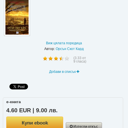
Виж цялата поредица
Автор:
Орсън Скот Кард
(
3.33
от
9
гласа)
Добави в списък
е-книга
4.60 EUR | 9.00 лв.
Купи ebook
Изтегли откъс