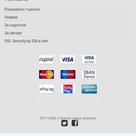
Игри
Разширено търсене
Новини
Подаръци
За издатели
Ваучери
За автори
SSL Security by SSLs.com
Промоции
Контакти
Вход
Регистрация
2011-2026 © Всички права запазени