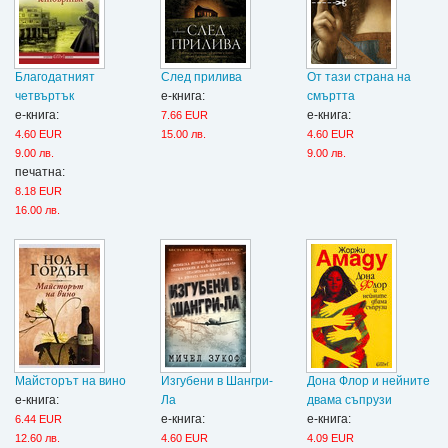
Благодатният
След прилива
От тази страна на
четвъртък
е-книга:
смъртта
е-книга:
е-книга:
7.66 EUR
4.60 EUR
15.00 лв.
4.60 EUR
9.00 лв.
9.00 лв.
печатна:
8.18 EUR
16.00 лв.
Майсторът на вино
Изгубени в Шангри-
Дона Флор и нейните
е-книга:
Ла
двама съпрузи
е-книга:
е-книга:
6.44 EUR
12.60 лв.
4.60 EUR
4.09 EUR