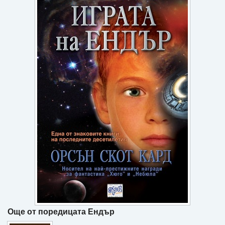
Игри
Подаръци
Ваучери
Промоции
Контакти
Вход
Регистрация
Още от поредицата Ендър