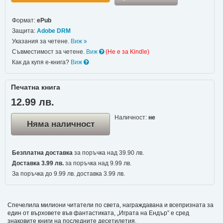
Формат:
ePub
Защита:
Adobe DRM
Указания за четене.
Виж
Съвместимост за четене.
Виж
(Не e за Kindle)
Как да купя е-книга?
Виж
Печатна книга
12.99 лв.
Наличност:
не
Няма наличност
Безплатна доставка
за поръчка над 39.90 лв.
Доставка 3.99 лв.
за поръчка над 9.99 лв.
За поръчка до 9.99 лв. доставка 3.99 лв.
Спечелила милиони читатели по света, награждавана и всепризната за
един от върховете във фантастиката, „Играта на Ендър” е сред
знаковите книги на последните десетилетия.