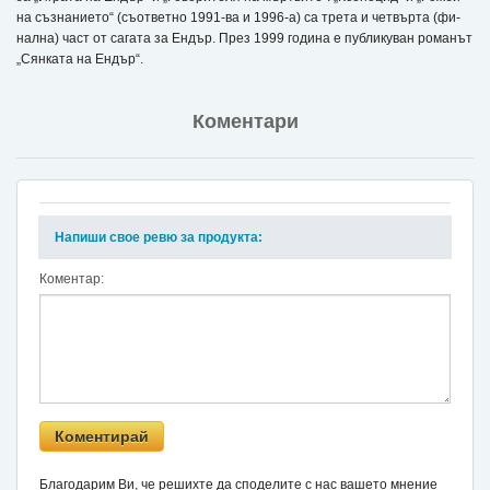
на съз­­­на­­ни­­е­­то“ (съ­­от­­­вет­­­но 1991-ва и 1996-а) са тре­­та и чет­­­вър­­­та (фи­­
нал­­­на) част от са­­га­­та за Ен­­­дър. През 1999 го­­ди­­на е пуб­­­ли­­ку­­ван ро­­ма­­нът
„Сянката на Ендър“.
Коментари
Напиши свое ревю за продукта:
Коментар:
Благодарим Ви, че решихте да споделите с нас вашето мнение