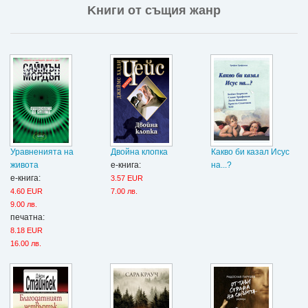
Kниги от същия жанр
Уравненията на
Двойна клопка
Какво би казал Исус
живота
е-книга:
на...?
е-книга:
3.57 EUR
4.60 EUR
7.00 лв.
9.00 лв.
печатна:
8.18 EUR
16.00 лв.