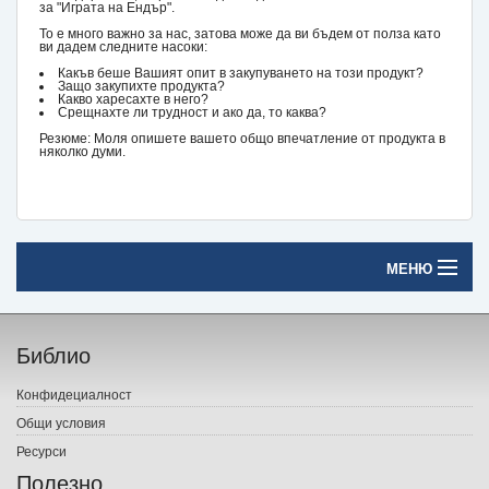
за "Играта на Ендър".
То е много важно за нас, затова може да ви бъдем от полза като
ви дадем следните насоки:
Какъв беше Вашият опит в закупуването на този продукт?
Защо закупихте продукта?
Какво харесахте в него?
Срещнахте ли трудност и ако да, то каква?
Резюме: Моля опишете вашето общо впечатление от продукта в
няколко думи.
МЕНЮ
Начало
Библио
Печатни книги
Конфидециалност
Електронни книги
Общи условия
Ресурси
Е-списания
Полезно