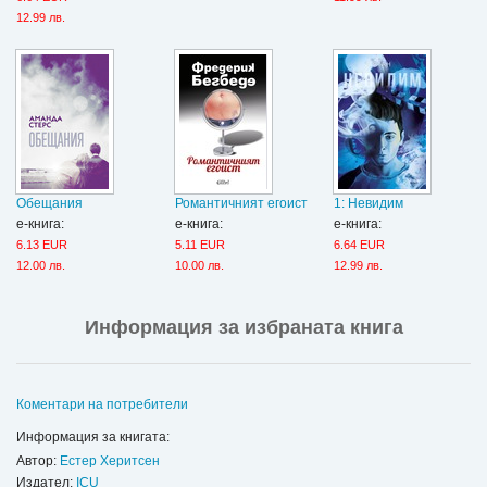
12.99 лв.
Обещания
Романтичният егоист
1: Невидим
е-книга:
е-книга:
е-книга:
6.13 EUR
5.11 EUR
6.64 EUR
12.00 лв.
10.00 лв.
12.99 лв.
Информация за избраната книга
Коментари на потребители
Информация за книгата:
Автор:
Естер Херитсен
Издател:
ICU