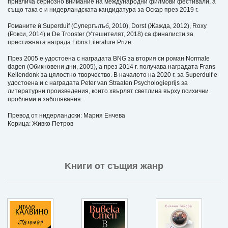
привлича сериозно внимание на международни филмови фестивали, а
също така е и нидерландската кандидатура за Оскар през 2019 г.
Романите ѝ Superduif (Супергълъб, 2010), Dorst (Жажда, 2012), Roxy
(Рокси, 2014) и De Trooster (Утешителят, 2018) са финалисти за
престижната награда Libris Literature Prize.
През 2005 е удостоена с наградата BNG за втория си роман Normale
dagen (Обикновени дни, 2005), а през 2014 г. получава наградата Frans
Kellendonk за цялостно творчество. В началото на 2020 г. за Superduif е
удостоена и с наградата Peter van Straaten Psychologieprijs за
литературни произведения, които хвърлят светлина върху психични
проблеми и заболявания.
Превод от нидерландски: Мария Енчева
Корица: Живко Петров
Kниги от същия жанр