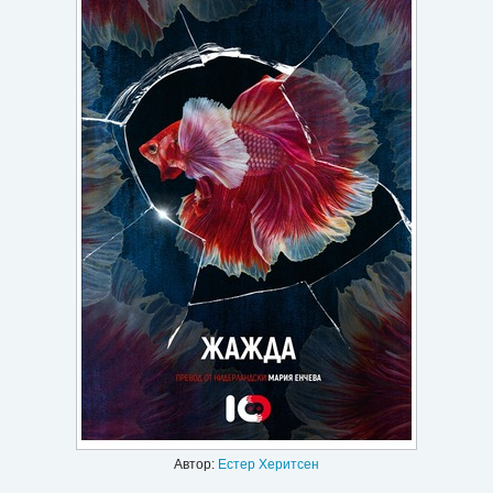
Игри
Подаръци
Ваучери
Промоции
Контакти
Вход
Регистрация
Автор:
Естер Херитсен