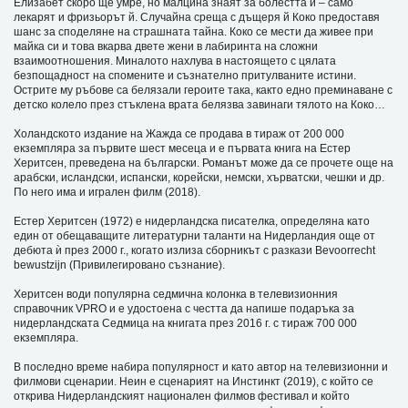
Елизабет скоро ще умре, но малцина знаят за болестта й – само
лекарят и фризьорът й. Случайна среща с дъщеря й Коко предоставя
шанс за споделяне на страшната тайна. Коко се мести да живее при
майка си и това вкарва двете жени в лабиринта на сложни
взаимоотношения. Миналото нахлува в настоящето с цялата
безпощадност на спомените и съзнателно притулваните истини.
Острите му ръбове са белязали героите така, както едно преминаване с
детско колело през стъклена врата белязва завинаги тялото на Коко…
Холандското издание на Жажда се продава в тираж от 200 000
екземпляра за първите шест месеца и е първата книга на Естер
Херитсен, преведена на български. Романът може да се прочете още на
арабски, исландски, испански, корейски, немски, хърватски, чешки и др.
По него има и игрален филм (2018).
Eстер Херитсен (1972) е нидерландска писателка, определяна като
един от обещаващите литературни таланти на Нидерландия още от
дебюта ѝ през 2000 г., когато излиза сборникът с разкази Bevoorrecht
bewustzijn (Привилегировано съзнание).
Херитсен води популярна седмична колонка в телевизионния
справочник VPRO и е удостоена с честта да напише подаръка за
нидерландската Седмица на книгата през 2016 г. с тираж 700 000
екземпляра.
В последно време набира популярност и като автор на телевизионни и
филмови сценарии. Неин е сценарият на Инстинкт (2019), с който се
открива Нидерландският национален филмов фестивал и който