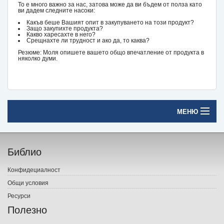
То е много важно за нас, затова може да ви бъдем от полза като
ви дадем следните насоки:
Какъв беше Вашият опит в закупуването на този продукт?
Защо закупихте продукта?
Какво харесахте в него?
Срещнахте ли трудност и ако да, то каква?
Резюме: Моля опишете вашето общо впечатление от продукта в
няколко думи.
МЕНЮ
Начало
Библио
Печатни книги
Конфидециалност
Електронни книги
Общи условия
Ресурси
Е-списания
Полезно
Игри