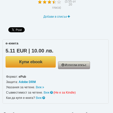
(
3.55
от
20
гласа)
Добави в списък
е-книга
5.11 EUR | 10.00 лв.
Купи ebook
Изтегли откъс
Формат:
ePub
Защита:
Adobe DRM
Указания за четене.
Виж
Съвместимост за четене.
Виж
(Не e за Kindle)
Как да купя е-книга?
Виж