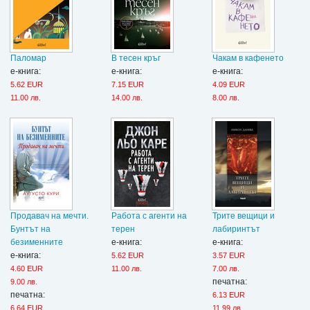
Паломар
В тесен кръг
Чакам в кафенето
е-книга:
е-книга:
е-книга:
5.62 EUR
7.15 EUR
4.09 EUR
11.00 лв.
14.00 лв.
8.00 лв.
Продавач на мечти.
Работа с агенти на
Трите вещици и
Бунтът на
терен
лабиринтът
безименните
е-книга:
е-книга:
е-книга:
5.62 EUR
3.57 EUR
4.60 EUR
11.00 лв.
7.00 лв.
печатна:
9.00 лв.
печатна:
6.13 EUR
6.64 EUR
11.99 лв.