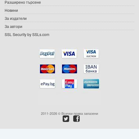
Разширено търсене
Новини
Подаръци
За издатели
Ваучери
За автори
SSL Security by SSLs.com
Промоции
Контакти
Вход
Регистрация
2011-2026 © Всички права запазени