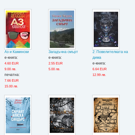
Аз и Камински
Загадъчна смърт
2: Повелителката на
е-книга:
е-книга:
дима
е-книга:
4.60 EUR
2.55 EUR
9.00 лв.
5.00 лв.
6.64 EUR
печатна:
12.99 лв.
7.66 EUR
15.00 лв.