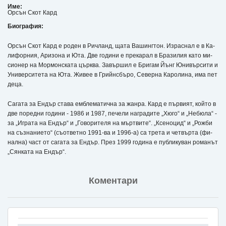
Име:
Орсън Скот Кард
Биография:
Ор­­­сън Скот Кард е ро­­ден в Рич­­­ланд, ща­­та Ва­­шин­­г­­­тон. Из­­­рас­­­нал е в Ка­­
ли­­фор­­­ния, Ари­­зо­­на и Юта. Две го­­ди­­ни е пре­­ка­­рал в Бра­­зи­­лия ка­­то ми­­
си­­о­­нер на Мор­­­мон­­с­­­ка­­та цър­­к­­­ва. За­­вър­­­шил е Бри­­гам Йънг Юни­­вър­­­си­­ти и
Уни­­вер­­­си­­те­­та на Юта. Жи­­вее в Грийн­­с­­­бъ­­ро, Се­­вер­­­на Ка­­ро­­ли­­на, има пет
де­­ца.
Са­­га­­та за Ен­­­дър ста­­ва ем­­б­­­ле­­ма­­тич­­­на за жан­­­ра. Кард е пър­­­ви­­ят, кой­­то в
две по­­ред­­­ни го­­ди­­ни - 1986 и 1987, пе­­че­­ли наг­­­ра­­ди­­те „Хю­­го“ и „Не­­бю­­ла“ -
за „Иг­­­ра­­та на Ен­­­дър“ и „Го­­во­­ри­­те­­ля на мър­­т­­­ви­­те“. „Ксе­­но­­цид“ и „Рож­­­би
на съз­­­на­­ни­­е­­то“ (съ­­от­­­вет­­­но 1991-ва и 1996-а) са тре­­та и чет­­­вър­­­та (фи­­
нал­­­на) част от са­­га­­та за Ен­­­дър. През 1999 го­­ди­­на е пуб­­­ли­­ку­­ван ро­­ма­­нът
„Сянката на Ендър“.
Коментари