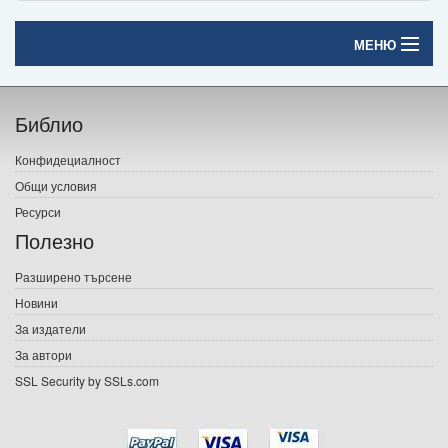
МЕНЮ
Начало
Библио
Печатни книги
Конфидециалност
Електронни книги
Общи условия
Ресурси
Е-списания
Полезно
Игри
Разширено търсене
Новини
Подаръци
За издатели
Ваучери
За автори
SSL Security by SSLs.com
Промоции
Контакти