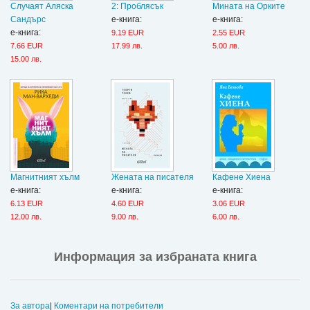
Случаят Аляска
2: Проблясък
Мината на Орките
Сандърс
е-книга:
е-книга:
е-книга:
9.19 EUR
2.55 EUR
7.66 EUR
17.99 лв.
5.00 лв.
15.00 лв.
Магнитният хълм
Жената на писателя
Кафене Хиена
е-книга:
е-книга:
е-книга:
6.13 EUR
4.60 EUR
3.06 EUR
12.00 лв.
9.00 лв.
6.00 лв.
Информация за избраната книга
За автора
|
Коментари на потребители