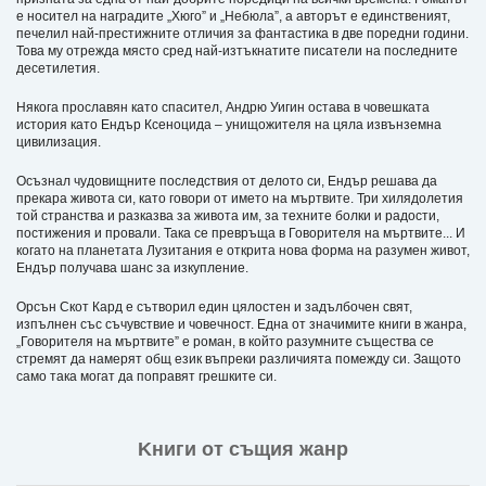
е носител на наградите „Хюго” и „Небюла”, а авторът е единственият,
печелил най-престижните отличия за фантастика в две поредни години.
Това му отрежда място сред най-изтъкнатите писатели на последните
десетилетия.
Някога прославян като спасител, Андрю Уигин остава в човешката
история като Ендър Ксеноцида – унищожителя на цяла извънземна
цивилизация.
Осъзнал чудовищните последствия от делото си, Ендър решава да
прекара живота си, като говори от името на мъртвите. Три хилядолетия
той странства и разказва за живота им, за техните болки и радости,
постижения и провали. Така се превръща в Говорителя на мъртвите... И
когато на планетата Лузитания е открита нова форма на разумен живот,
Ендър получава шанс за изкупление.
Орсън Скот Кард е сътворил един цялостен и задълбочен свят,
изпълнен със съчувствие и човечност. Една от значимите книги в жанра,
„Говорителя на мъртвите” е роман, в който разумните същества се
стремят да намерят общ език въпреки различията помежду си. Защото
само така могат да поправят грешките си.
Kниги от същия жанр