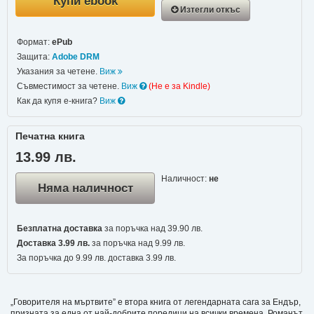
Купи ebook
Изтегли откъс
Формат:
ePub
Защита:
Adobe DRM
Указания за четене.
Виж
Съвместимост за четене.
Виж
(Не e за Kindle)
Как да купя е-книга?
Виж
Печатна книга
13.99 лв.
Наличност:
не
Няма наличност
Безплатна доставка
за поръчка над 39.90 лв.
Доставка 3.99 лв.
за поръчка над 9.99 лв.
За поръчка до 9.99 лв. доставка 3.99 лв.
„Говорителя на мъртвите” е втора книга от легендарната сага за Ендър,
призната за една от най-добрите поредици на всички времена. Романът