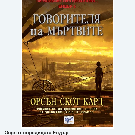
Игри
Подаръци
Ваучери
Промоции
Контакти
Вход
Регистрация
Още от поредицата Ендър