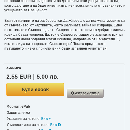
останали човешки същества. И за да втъчем тези уроци в живота си,
който да стане и да бъде живот, изпълнен всяка минута от съзнанието и
усещането за Свещеност.
Един от начините да разбереш как Да Живееш е да получиш уроците си
от сънуването, от картините, които Вели-ката Тайна ни изпраща. Една
от пътеките е Сънохващачът - Същество, което помага добрите мисли и
идеи да бъдат уловени. Да, той е Същество, защото е жив както всички
останали наши роднини в тази Вселена, направена от Създателя. Е,
искате ли да си направите Сънохващач? Тогава продължете
пътуването и нека с приключения бъде изпълнен животът ви!
е-книга
2.55 EUR | 5.00 лв.
Купи ebook
Изтегли откъс
Формат:
ePub
Защита:
няма
Указания за четене.
Виж
Съвместимост за четене.
Виж