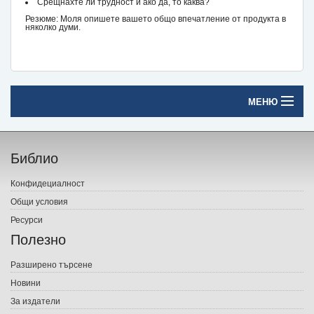
Срещнахте ли трудност и ако да, то каква?
Резюме: Моля опишете вашето общо впечатление от продукта в
няколко думи.
МЕНЮ
Начало
Библио
Печатни книги
Конфидециалност
Електронни книги
Общи условия
Ресурси
Е-списания
Полезно
Игри
Разширено търсене
Новини
Подаръци
За издатели