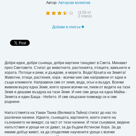
Автор:
Авторски колектив
(
3.50
от
2
гласа)
Добави в списък
Добри идеи, добри сънища, добри картини танцуват в Света. Минават
през Световете. Стигат до животните, растенията, птиците, камъните и
хората. Потоци и реки, и дъждове, и морета. Вода! Кръвта на Земята!
Животни, птици, растения, хора - всички ние сме направени от едни и
същи елементи. Направени сме от земя, вода, огън и въздух. Всички
живеем върху една Земя, която храни всички ни, пием от водите на тази
Земя и дишаме въздуха на тази Земя. И ние сме деца на една Майка -
Земята и един Баща - Небето. И сме свързани помежду си и сме
роднини.
Напътствията на Уакан Танка (Великата Тайна) стигат до нас по
различни начини. Идеите, сънищата, картините, които очите на
съзнанието ни виждат, са част от тези начини. И тези сънувани, видени
напътствия и уроци ни се дават, за да бъдем Истински Хора. За да
имаме добър живот, за да споделяме научените уроци с всички