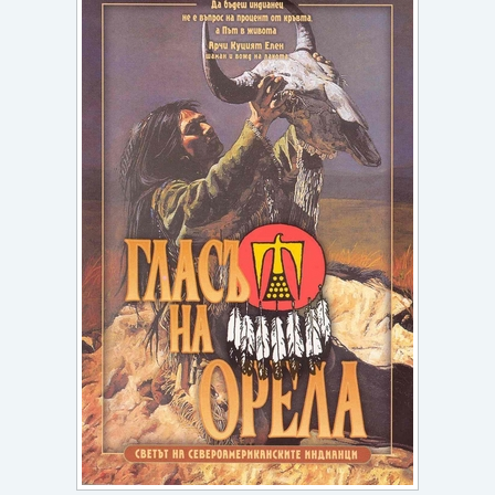
Игри
Подаръци
Ваучери
Промоции
Контакти
Вход
Регистрация