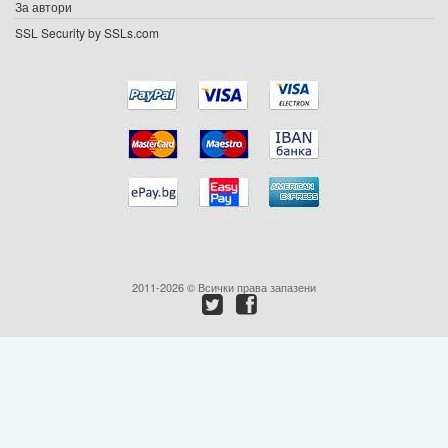
Ваучери
За автори
SSL Security by SSLs.com
Промоции
Контакти
Вход
Регистрация
2011-2026 © Всички права запазени