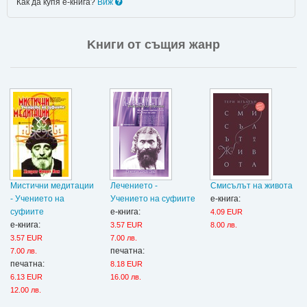
Как да купя е-книга?
Виж
Kниги от същия жанр
Мистични медитации
Лечението -
Смисълът на живота
- Учението на
Учението на суфиите
е-книга:
суфиите
е-книга:
4.09 EUR
е-книга:
3.57 EUR
8.00 лв.
3.57 EUR
7.00 лв.
печатна:
7.00 лв.
печатна:
8.18 EUR
6.13 EUR
16.00 лв.
12.00 лв.