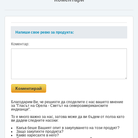
Напиши свое ревю за продукта:
Коментар:
Благодарим Ви, че решихте да споделите с нас вашето мнение
за "Гласът на Орела - Светът на североамериканските
индианци".
То е много важно за нас, затова може да ви бъдем от полза като
ви дадем следните насоки:
Какъв беше Вашият опит в закупуването на този продукт?
Защо закупихте продукта?
Какво харесахте в него?