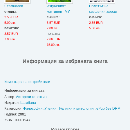
Стамболов
Изгубеният
Полетът на
е-книга:
континент МУ
свещения жерав
е-книга:
е-книга:
2.55 EUR
5.00 лв.
3.57 EUR
2.55 EUR
печатна:
7.00 лв.
5.00 лв.
печатна:
3.57 EUR
7.00 лв.
7.66 EUR
15.00 лв.
Информация за избраната книга
Коментари на потребители
Информация за книгата:
Автор:
Авторски колектив
Издател:
Шамбала
Категория:
Философия. Учения
,
Религия и митология
,
ePub без DRM
Година: 2001
ISBN:
10001947
Коментари