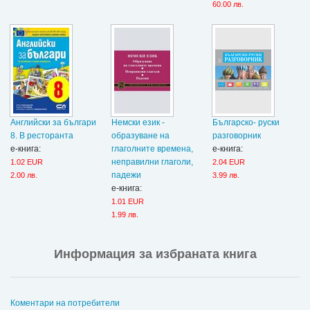
60.00 лв.
Английски зa българи
Немски език -
Българско- руски
8. В ресторанта
образуване на
разговорник
е-книга:
глаголните времена,
е-книга:
неправилни глаголи,
1.02 EUR
2.04 EUR
падежи
2.00 лв.
3.99 лв.
е-книга:
1.01 EUR
1.99 лв.
Информация за избраната книга
Коментари на потребители