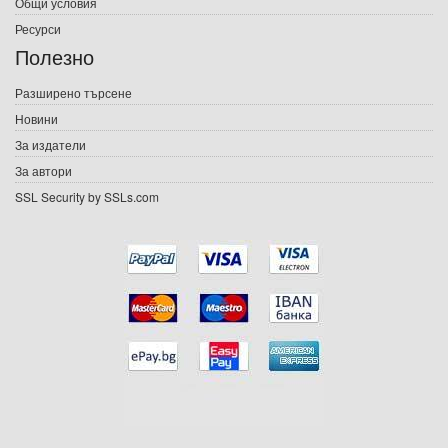
Общи условия
Ресурси
Е-списания
Полезно
Игри
Разширено търсене
Новини
Подаръци
За издатели
Ваучери
За автори
SSL Security by SSLs.com
Промоции
Контакти
Вход
Регистрация