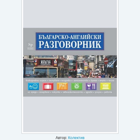
Игри
Подаръци
Ваучери
Промоции
Контакти
Вход
Регистрация
Автор:
Колектив