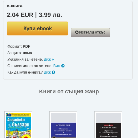
е-книга
2.04 EUR | 3.99 лв.
Купи ebook
Изтегли откъс
Формат:
PDF
Защита:
няма
Указания за четене.
Виж
Съвместимост за четене.
Виж
Как да купя е-книга?
Виж
Kниги от същия жанр