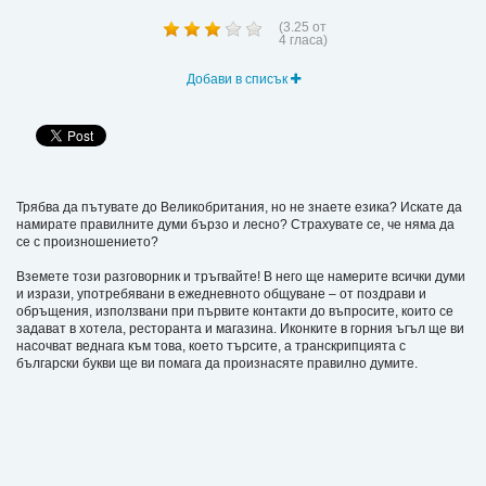
(
3.25
от
4
гласа)
Добави в списък
Трябва да пътувате до Великобритания, но не знаете езика? Искате да
намирате правилните думи бързо и лесно? Страхувате се, че няма да
се с произношението?
Вземете този разговорник и тръгвайте! В него ще намерите всички думи
и изрази, употребявани в ежедневното общуване – от поздрави и
обръщения, използвани при първите контакти до въпросите, които се
задават в хотела, ресторанта и магазина. Иконките в горния ъгъл ще ви
насочват веднага към това, което търсите, а транскрипцията с
български букви ще ви помага да произнасяте правилно думите.