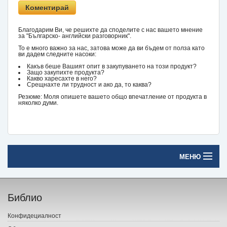
Благодарим Ви, че решихте да споделите с нас вашето мнение
за "Българско- английски разговорник".
То е много важно за нас, затова може да ви бъдем от полза като
ви дадем следните насоки:
Какъв беше Вашият опит в закупуването на този продукт?
Защо закупихте продукта?
Какво харесахте в него?
Срещнахте ли трудност и ако да, то каква?
Резюме: Моля опишете вашето общо впечатление от продукта в
няколко думи.
МЕНЮ
Начало
Библио
Печатни книги
Конфидециалност
Електронни книги