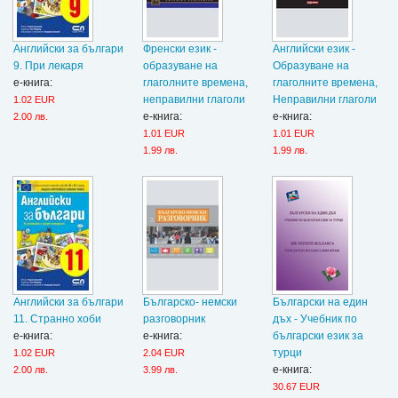
Английски зa българи
Френски език -
Английски език -
9. При лекаря
образуване на
Образуване на
е-книга:
глаголните времена,
глаголните времена,
неправилни глаголи
Неправилни глаголи
1.02 EUR
е-книга:
е-книга:
2.00 лв.
1.01 EUR
1.01 EUR
1.99 лв.
1.99 лв.
Английски зa българи
Българско- немски
Български на един
11. Странно хоби
разговорник
дъх - Учебник по
е-книга:
е-книга:
български език за
турци
1.02 EUR
2.04 EUR
е-книга:
2.00 лв.
3.99 лв.
30.67 EUR