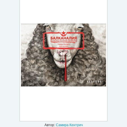
Игри
Подаръци
Ваучери
Промоции
Контакти
Вход
Регистрация
Автор:
Самира Кентрич