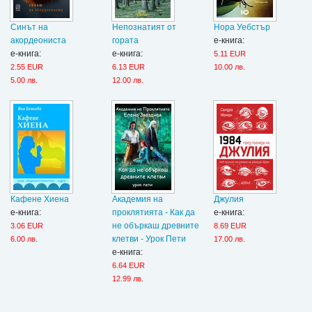
Синът на
Непознатият от
Нора Уебстър
акордеониста
гората
е-книга:
е-книга:
е-книга:
5.11 EUR
2.55 EUR
6.13 EUR
10.00 лв.
5.00 лв.
12.00 лв.
Кафене Хиена
Академия на
Джулия
е-книга:
проклятията - Как да
е-книга:
не объркаш древните
3.06 EUR
8.69 EUR
клетви - Урок Пети
6.00 лв.
17.00 лв.
е-книга:
6.64 EUR
12.99 лв.