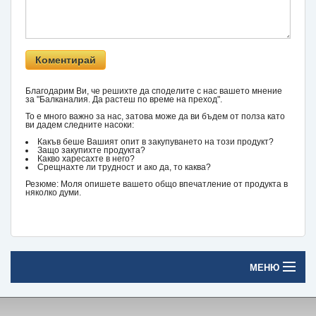
Благодарим Ви, че решихте да споделите с нас вашето мнение
за "Балканалия. Да растеш по време на преход".
То е много важно за нас, затова може да ви бъдем от полза като
ви дадем следните насоки:
Какъв беше Вашият опит в закупуването на този продукт?
Защо закупихте продукта?
Какво харесахте в него?
Срещнахте ли трудност и ако да, то каква?
Резюме: Моля опишете вашето общо впечатление от продукта в
няколко думи.
МЕНЮ
Начало