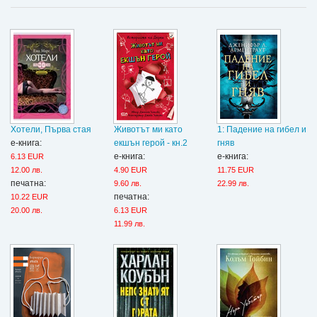
Хотели, Първа стая
Животът ми като
1: Падение на гибел и
е-книга:
екшън герой - кн.2
гняв
е-книга:
е-книга:
6.13 EUR
12.00 лв.
4.90 EUR
11.75 EUR
печатна:
9.60 лв.
22.99 лв.
печатна:
10.22 EUR
20.00 лв.
6.13 EUR
11.99 лв.