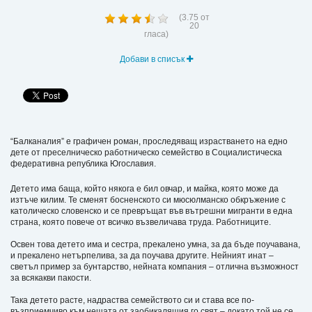
(
3.75
от
20
гласа)
Добави в списък
“Балканалия” е графичен роман, проследяващ израстването на едно
дете от преселническо работническо семейство в Социалистическа
федеративна република Югославия.
Детето има баща, който някога е бил овчар, и майка, която може да
изтъче килим. Те сменят босненското си мюсюлманско обкръжение с
католическо словенско и се превръщат във вътрешни мигранти в една
страна, която повече от всичко възвеличава труда. Работниците.
Освен това детето има и сестра, прекалено умна, за да бъде поучавана,
и прекалено нетърпелива, за да поучава другите. Нейният инат –
светъл пример за бунтарство, нейната компания – отлична възможност
за всякакви пакости.
Така детето расте, надраства семейството си и става все по-
възприемчиво към нещата от заобикалящия го свят – докато той не се