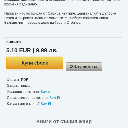
променя радикално.
Написан и илюстриран от Самира Кентрич, „Балканалия“ е дълбоко
личен и съкровен колаж от моментите в нейния собствен живот.
Българският превод е дело на Георги Стойчев.
е-книга
5.10 EUR | 9.99 лв.
Купи ebook
Изтегли откъс
Формат:
PDF
Защита:
няма
Указания за четене.
Виж
Съвместимост за четене.
Виж
Как да купя е-книга?
Виж
Kниги от същия жанр