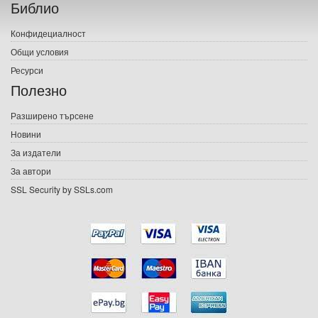
Библио
Печатни книги
Конфидециалност
Електронни книги
Общи условия
Ресурси
Е-списания
Полезно
Игри
Разширено търсене
Новини
Подаръци
За издатели
Ваучери
За автори
SSL Security by SSLs.com
Промоции
Контакти
Вход
Регистрация