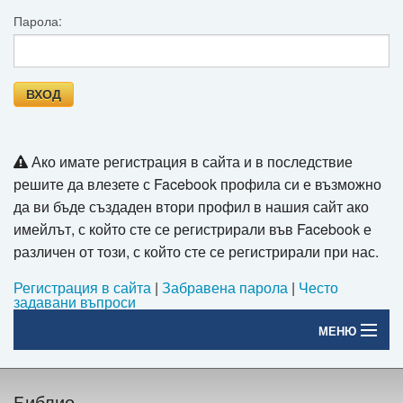
Парола:
Игри
Подаръци
Ваучери
Промоции
Ако имате регистрация в сайта и в последствие
решите да влезете с Facebook профила си е възможно
Контакти
да ви бъде създаден втори профил в нашия сайт ако
Вход
имейлът, с който сте се регистрирали във Facebook е
различен от този, с който сте се регистрирали при нас.
Регистрация
Регистрация в сайта
|
Забравена парола
|
Често
задавани въпроси
МЕНЮ
Начало
Библио