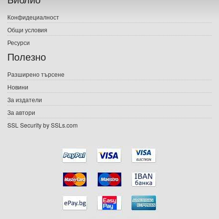
Печатни книги
Конфидециалност
Електронни книги
Общи условия
Ресурси
Е-списания
Полезно
Игри
Разширено търсене
Новини
Подаръци
За издатели
Ваучери
За автори
SSL Security by SSLs.com
Промоции
Контакти
Вход
Регистрация