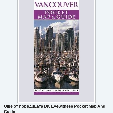
Игри
Подаръци
Ваучери
Промоции
Контакти
Вход
Регистрация
Още от поредицата DK Eyewitness Pocket Map And
Guide