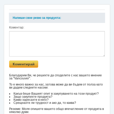
Напиши свое ревю за продукта:
Коментар:
Благодарим Ви, че решихте да споделите с нас вашето мнение
за "Vancouver".
То е много важно за нас, затова може да ви бъдем от полза като
ви дадем следните насоки:
Какъв беше Вашият опит в закупуването на този продукт?
Защо закупихте продукта?
Какво харесахте в него?
Срещнахте ли трудност и ако да, то каква?
Резюме: Моля опишете вашето общо впечатление от продукта в
няколко думи.