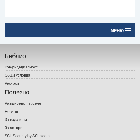
МЕНЮ
Начало
Библио
Печатни книги
Конфидециалност
Електронни книги
Общи условия
Ресурси
Е-списания
Полезно
Игри
Разширено търсене
Новини
Подаръци
За издатели
Ваучери
За автори
SSL Security by SSLs.com