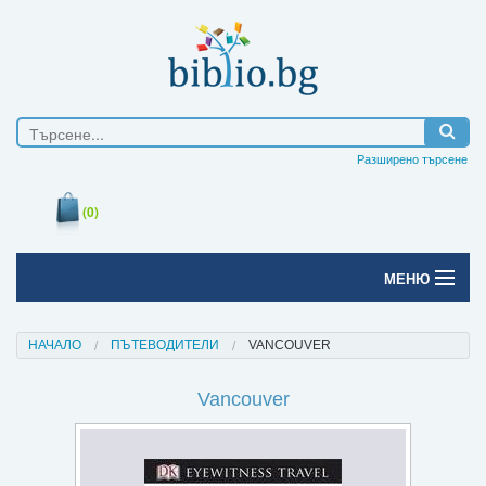
Разширено търсене
(0)
МЕНЮ
Начало
НАЧАЛО
ПЪТЕВОДИТЕЛИ
VANCOUVER
Печатни книги
Vancouver
Електронни книги
Е-списания