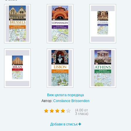
Виж цялата поредица
Автор:
Constance Brissenden
(
4.00
от
3
гласа)
Добави в списък