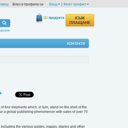
омощ
Влез в профила си
Вход
|
Моят профил
(0)
продукта
КЪМ
ПЛАЩАНЕ
ърсене
КОНТАКТИ
f four elephants which, in turn, stand on the shell of the
s also a global publishing phenomenon with sales of over 70
including the various guides, mapps, diaries and other