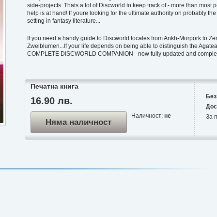
side-projects. Thats a lot of Discworld to keep track of - more than most 
help is at hand! If youre looking for the ultimate authority on probably the
setting in fantasy literature...
If you need a handy guide to Discworld locales from Ankh-Morpork to Zem
Zweiblumen...If your life depends on being able to distinguish the Agate
COMPLETE DISCWORLD COMPANION - now fully updated and complete
Печатна книга
Без
16.90 лв.
Дос
Наличност:
не
За п
Няма наличност