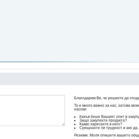
Благодарим Ви, че решихте да сподел
То е много важно за нас, затова мо
насоки:
Какъв беше Вашият опит в закуп
Защо закупихте продукта?
Какво харесахте в него?
Срещнахте ли трудност и ако да, 
Резюме: Моля опишете вашето общо 