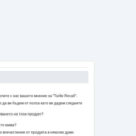
ите с нас вашето мнение за "Turtle Recall".
же да ви бъдем от полза като ви дадем следните
уването на този продукт?
то каква?
впечатление от продукта в няколко думи.