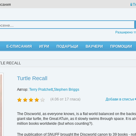
исания
П
Разширено т
Е-СПИСАНИЯ
ИГРИ
ПОДАРЪЦИ
ВАУЧЕРИ
ПРОМОЦИИ
TLE RECALL
Turtle Recall
Автор:
Terry Pratchett
,
Stephen Briggs
(
4.06
от
17
гласа)
Добави в списък
The Discworld, as everyone knows, is a flat world balanced on the backs o
giant star turtle, the Great ATuin, as it slowly swims through space. It i
million books worldwide (but whos counting?).
The publication of SNUFF brought the Discworld canon to 39 books - not 