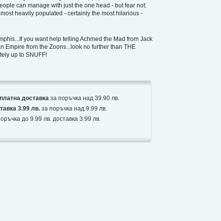
people can manage with just the one head - but fear not:
 most heavily populated - certainly the most hilarious -
phis...If you want help telling Achmed the Mad from Jack
an Empire from the Zoons...look no further than THE
ly up to SNUFF!
платна доставка
за поръчка над 39.90 лв.
тавка 3.99 лв.
за поръчка над 9.99 лв.
оръчка до 9.99 лв. доставка 3.99 лв.