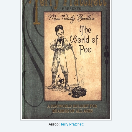
Игри
Подаръци
Ваучери
Промоции
Контакти
Вход
Регистрация
Автор:
Terry Pratchett