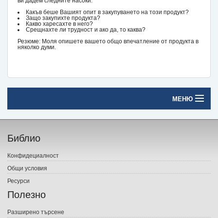
ви дадем следните насоки:
Какъв беше Вашият опит в закупуването на този продукт?
Защо закупихте продукта?
Какво харесахте в него?
Срещнахте ли трудност и ако да, то каква?
Резюме: Моля опишете вашето общо впечатление от продукта в
няколко думи.
МЕНЮ
Начало
Библио
Печатни книги
Конфидециалност
Електронни книги
Общи условия
Ресурси
Е-списания
Полезно
Игри
Разширено търсене