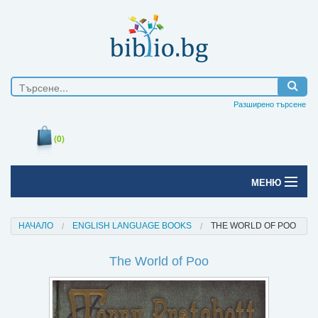
Разширено търсене
(0)
МЕНЮ
Начало
НАЧАЛО
ENGLISH LANGUAGE BOOKS
THE WORLD OF POO
Печатни книги
The World of Poo
Електронни книги
Е-списания