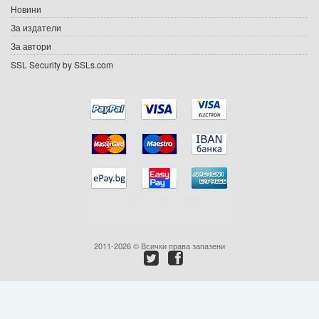
Новини
Подаръци
За издатели
Ваучери
За автори
SSL Security by SSLs.com
Промоции
Контакти
Вход
Регистрация
2011-2026 © Всички права запазени