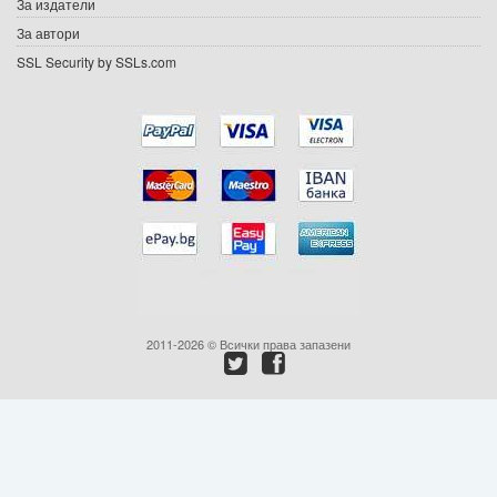
За издатели
Ваучери
За автори
SSL Security by SSLs.com
Промоции
Контакти
Вход
Регистрация
2011-2026 © Всички права запазени