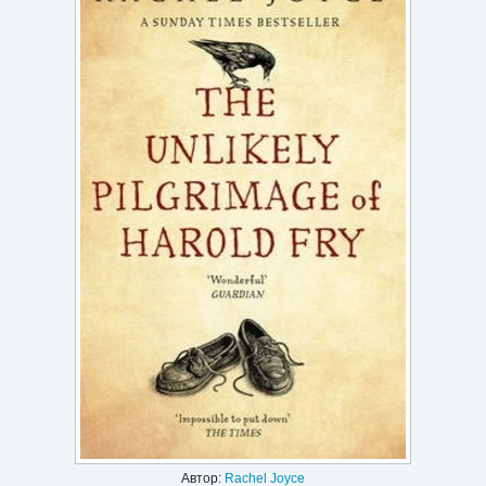
Игри
Подаръци
Ваучери
Промоции
Контакти
Вход
Регистрация
Автор:
Rachel Joyce