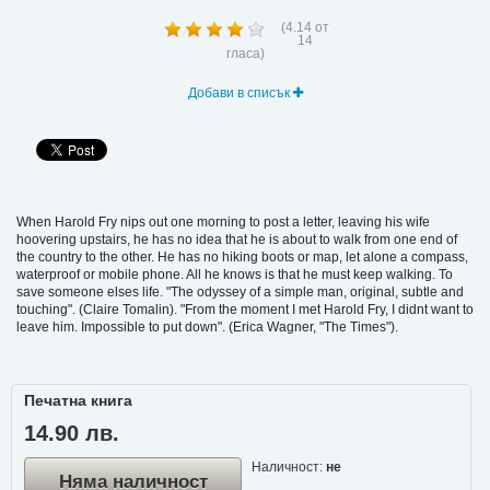
(
4.14
от
14
гласа)
Добави в списък
When Harold Fry nips out one morning to post a letter, leaving his wife
hoovering upstairs, he has no idea that he is about to walk from one end of
the country to the other. He has no hiking boots or map, let alone a compass,
waterproof or mobile phone. All he knows is that he must keep walking. To
save someone elses life. "The odyssey of a simple man, original, subtle and
touching". (Claire Tomalin). "From the moment I met Harold Fry, I didnt want to
leave him. Impossible to put down". (Erica Wagner, "The Times").
Печатна книга
14.90 лв.
Наличност:
не
Няма наличност