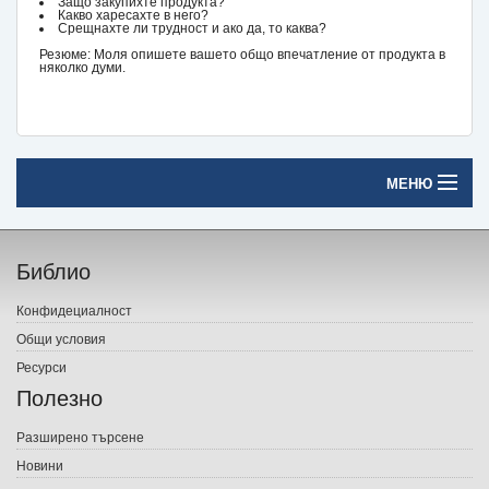
Защо закупихте продукта?
Какво харесахте в него?
Срещнахте ли трудност и ако да, то каква?
Резюме: Моля опишете вашето общо впечатление от продукта в
няколко думи.
МЕНЮ
Начало
Библио
Печатни книги
Конфидециалност
Електронни книги
Общи условия
Ресурси
Е-списания
Полезно
Игри
Разширено търсене
Новини
Подаръци