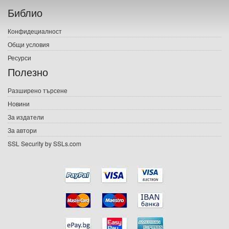
Библио
Печатни книги
Конфидециалност
Електронни книги
Общи условия
Ресурси
Е-списания
Полезно
Игри
Разширено търсене
Новини
Подаръци
За издатели
Ваучери
За автори
SSL Security by SSLs.com
Промоции
Контакти
Вход
Регистрация