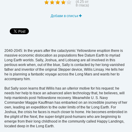
(
4.25
от
8
гласа)
Добави в списък
2040-2045: In the years after the cataclysmic Yellowstone eruption there is
massive economic dislocation as populations flee Datum Earth to myriad
Long Earth worlds. Sally, Joshua, and Lobsang are all involved in this
perilous work when, out of the blue, Sally is contacted by her long-vanished
father and inventor of the original Stepper device, Willis Linsay. He tells her
he is planning a fantastic voyage across the Long Mars and wants her to
accompany him.
But Sally soon learns that Willis has an ulterior motive for his request: he
needs her help to trace an advanced alien technology that, he believes, will
help mankinds post-Yellowstone recovery. Meanwhile U. S. Navy
Commander Maggie Kauffman has embarked on an incredible journey of her
own, leading an expedition to the outer limits of the far Long Earth. For
Joshua, the crisis he faces is much closer to home. He becomes embroiled in
the plight of the Next, the super-bright post-humans who are beginning to
emerge from their long childhood in the community called Happy Landings,
located deep in the Long Earth.