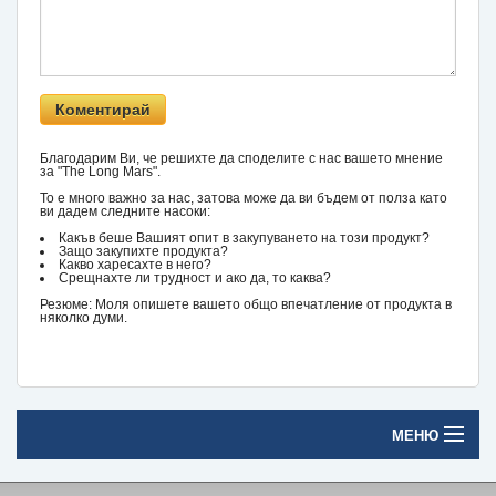
Благодарим Ви, че решихте да споделите с нас вашето мнение
за "The Long Mars".
То е много важно за нас, затова може да ви бъдем от полза като
ви дадем следните насоки:
Какъв беше Вашият опит в закупуването на този продукт?
Защо закупихте продукта?
Какво харесахте в него?
Срещнахте ли трудност и ако да, то каква?
Резюме: Моля опишете вашето общо впечатление от продукта в
няколко думи.
МЕНЮ
Начало