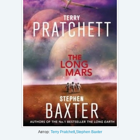
Игри
Подаръци
Ваучери
Промоции
Контакти
Вход
Регистрация
Автор:
Terry Pratchett
,
Stephen Baxter