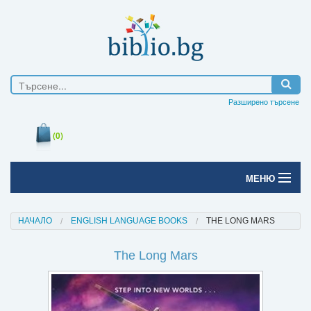
Разширено търсене
(0)
МЕНЮ
Начало
НАЧАЛО
ENGLISH LANGUAGE BOOKS
THE LONG MARS
Печатни книги
The Long Mars
Електронни книги
Е-списания