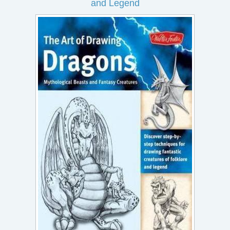
and Legend
Игри
Подаръци
Ваучери
Промоции
Контакти
Вход
Регистрация