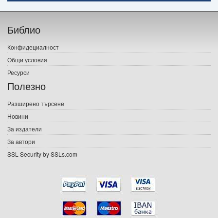
Начало
Библио
Печатни книги
Конфидециалност
Електронни книги
Общи условия
Ресурси
Е-списания
Полезно
Игри
Разширено търсене
Новини
Подаръци
За издатели
Ваучери
За автори
SSL Security by SSLs.com
Промоции
Контакти
Вход