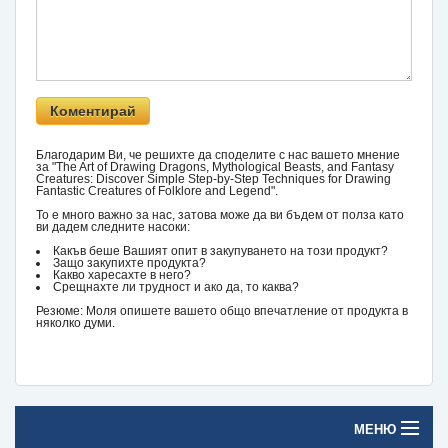
Благодарим Ви, че решихте да споделите с нас вашето мнение
за "The Art of Drawing Dragons, Mythological Beasts, and Fantasy
Creatures: Discover Simple Step-by-Step Techniques for Drawing
Fantastic Creatures of Folklore and Legend".
То е много важно за нас, затова може да ви бъдем от полза като
ви дадем следните насоки:
Какъв беше Вашият опит в закупуването на този продукт?
Защо закупихте продукта?
Какво харесахте в него?
Срещнахте ли трудност и ако да, то каква?
Резюме: Моля опишете вашето общо впечатление от продукта в
няколко думи.
МЕНЮ