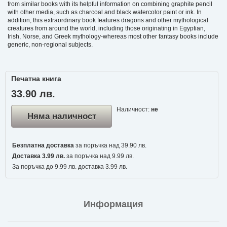
from similar books with its helpful information on combining graphite pencil
with other media, such as charcoal and black watercolor paint or ink. In
addition, this extraordinary book features dragons and other mythological
creatures from around the world, including those originating in Egyptian,
Irish, Norse, and Greek mythology-whereas most other fantasy books include
generic, non-regional subjects.
Печатна книга
33.90 лв.
Наличност:
не
Няма наличност
Безплатна доставка
за поръчка над 39.90 лв.
Доставка 3.99 лв.
за поръчка над 9.99 лв.
За поръчка до 9.99 лв. доставка 3.99 лв.
Информация