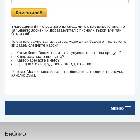
Благодарим Ви, че решихте да споделите с нас вашето мнение
за "SimetroBooks - Книгоразделител с пискюл - Търси! Мечтай!
Откривай!".
То е много важно за нас, затова може да ви бъдем от полза като
ви дадем следните насоки:
Какъв беше Вашият опит в закупуването на този продукт?
Защо закупихте продукта?
Какво харесахте в него?
Срещнахте ли трудност и ако да, то каква?
Резюме: Моля опишете вашето общо впечатление от продукта в
няколко думи.
МЕНЮ
Начало
Библио
Печатни книги