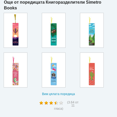
Още от поредицата Книгоразделители Simetro
Books
Виж цялата поредица
(
3.64
от
11
гласа)