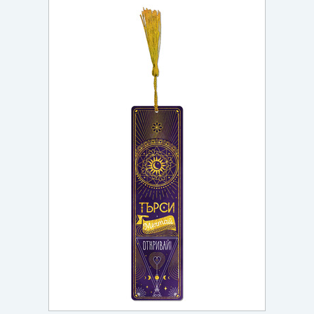
Игри
Подаръци
Ваучери
Промоции
Контакти
Вход
Регистрация