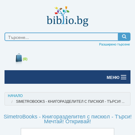
Разширено търсене
(0)
МЕНЮ
Начало
НАЧАЛО
SIMETROBOOKS - КНИГОРАЗДЕЛИТЕЛ С ПИСКЮЛ - ТЪРСИ! ...
Печатни книги
SimetroBooks - Книгоразделител с пискюл - Търси!
Електронни книги
Мечтай! Откривай!
Е-списания