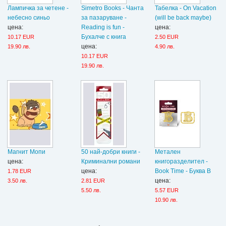
Лампичка за четене -
Simetro Books - Чанта
Табелка - On Vacation
небесно синьо
за пазаруване -
(will be back maybe)
цена:
Reading is fun -
цена:
Бухалче с книга
10.17 EUR
2.50 EUR
цена:
19.90 лв.
4.90 лв.
10.17 EUR
19.90 лв.
Магнит Мопи
50 най-добри книги -
Метален
цена:
Криминални романи
книгоразделител -
цена:
Book Time - Буква В
1.78 EUR
цена:
3.50 лв.
2.81 EUR
5.50 лв.
5.57 EUR
10.90 лв.