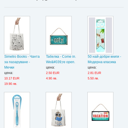
Simetro Books - Чанта
Табелка - Come in.
50 най-добри книги -
за пазаруване -
We&#039;re open.
Модерна класика
Мечки
цена:
цена:
цена:
2.50 EUR
2.81 EUR
10.17 EUR
4.90 лв.
5.50 лв.
19.90 лв.