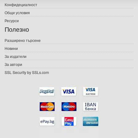
Конфидециалност
Електронни книги
Общи условия
Ресурси
Е-списания
Полезно
Игри
Разширено търсене
Новини
Подаръци
За издатели
Ваучери
За автори
SSL Security by SSLs.com
Промоции
Контакти
Вход
Регистрация