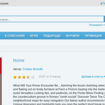
исания
П
Разширено т
Е-СПИСАНИЯ
ИГРИ
ПОДАРЪЦИ
ВАУЧЕРИ
ПРОМОЦИИ
Rome
Автор:
Cristian Bonetto
(
3.67
от
3
гласа)
Добави в списък
What Will Your Rome Encounter Be... Admiring the brush-clutching rebel, 
and flaking out on funky furniture at Freni e Frizioni Gazing into the Gal
sized Versailles Locking lips, and padlocks, on the Ponte Milvio Finding 
the counterculture groove in Romes "centri sociali" Discover Twice The Ci
neighborhood maps for easy navigation Our Italian author recommends th
Unique itineraries and highlights help you plan the perfect short break i