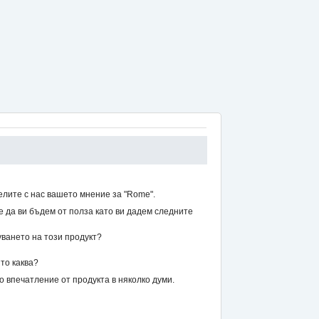
елите с нас вашето мнение за "Rome".
же да ви бъдем от полза като ви дадем следните
уването на този продукт?
то каква?
впечатление от продукта в няколко думи.