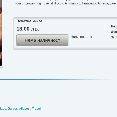
from prize-winning novelist Niccolo Ammaniti to Francesco Apreda, Exec
Печатна книга
Без
18.00 лв.
Дос
Наличност:
не
За п
Няма наличност
aps, Guides, Atlases
,
Travel