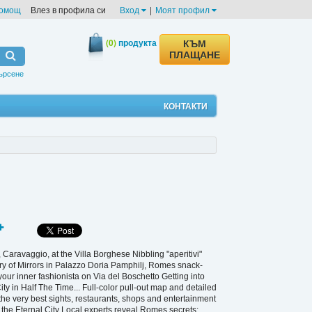
омощ
Влез в профила си
Вход
|
Моят профил
(0)
продукта
КЪМ
ПЛАЩАНЕ
ърсене
КОНТАКТИ
Caravaggio, at the Villa Borghese Nibbling "aperitivi"
lery of Mirrors in Palazzo Doria Pamphilj, Romes snack-
your inner fashionista on Via del Boschetto Getting into
ty in Half The Time... Full-color pull-out map and detailed
e very best sights, restaurants, shops and entertainment
n the Eternal City Local experts reveal Romes secrets: