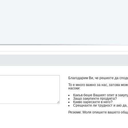
Благодарим Ви, че решихте да спод
То е много важно за нас, затова мо
насоки:
Какъв беше Вашият опит в закуп
Защо закупихте продукта?
Какво харесахте в него?
Срещнахте ли трудност и ако да, 
Резюме: Моля опишете вашето общо 