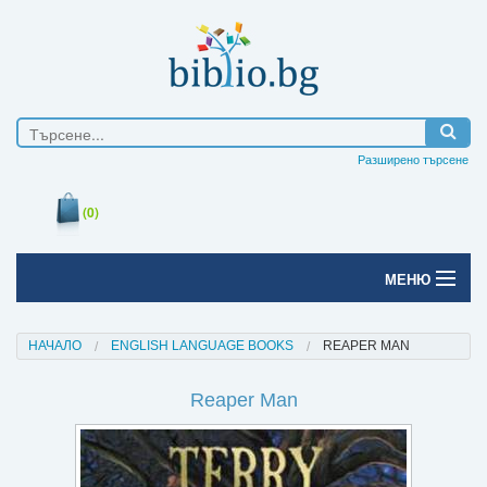
Разширено търсене
(0)
МЕНЮ
Начало
НАЧАЛО
ENGLISH LANGUAGE BOOKS
REAPER MAN
Печатни книги
Reaper Man
Електронни книги
Е-списания