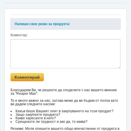
Напиши свое ревю за продукта:
Коментар:
Благодарим Ви, че решихте да споделите с нас вашето мнение
за "Reaper Man".
То е много важно за нас, затова може да ви бъдем от полза като
ви дадем следните насоки:
Какъв беше Вашият опит в закупуването на този продукт?
Защо закупихте продукта?
Какво харесахте в него?
Срещнахте ли трудност и ако да, то каква?
Резюме: Моля опишете вашето общо впечатление от продукта в