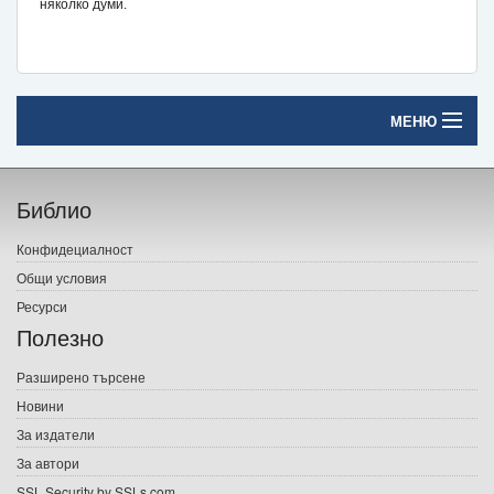
няколко думи.
МЕНЮ
Начало
Библио
Печатни книги
Конфидециалност
Електронни книги
Общи условия
Ресурси
Е-списания
Полезно
Игри
Разширено търсене
Новини
Подаръци
За издатели
Ваучери
За автори
SSL Security by SSLs.com