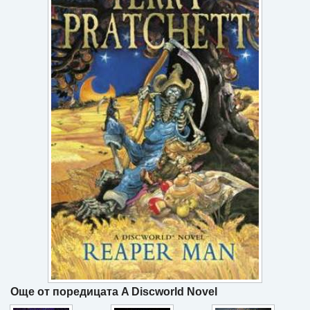
Игри
Подаръци
Ваучери
Промоции
Контакти
Вход
Регистрация
Още от поредицата A Discworld Novel