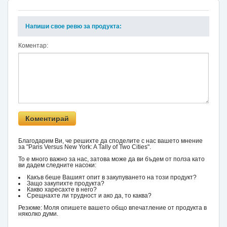
Напиши свое ревю за продукта:
Коментар:
Благодарим Ви, че решихте да споделите с нас вашето мнение
за "Paris Versus New York: A Tally of Two Cities".
То е много важно за нас, затова може да ви бъдем от полза като
ви дадем следните насоки:
Какъв беше Вашият опит в закупуването на този продукт?
Защо закупихте продукта?
Какво харесахте в него?
Срещнахте ли трудност и ако да, то каква?
Резюме: Моля опишете вашето общо впечатление от продукта в
няколко думи.