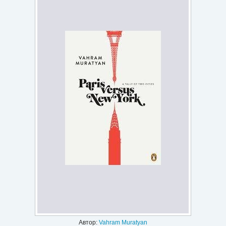
Игри
Подаръци
Ваучери
Промоции
Контакти
Вход
Регистрация
Автор:
Vahram Muratyan