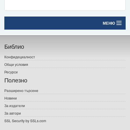
МЕНЮ
Начало
Библио
Печатни книги
Конфидециалност
Електронни книги
Общи условия
Ресурси
Е-списания
Полезно
Игри
Разширено търсене
Новини
Подаръци
За издатели
Ваучери
За автори
SSL Security by SSLs.com
Промоции