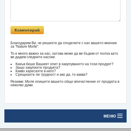
Благодарим Ви, че решихте да споделите с нас вашето мнение
за "Nature Morte".
То е много важно за нас, затова може да ви бъдем от полза като
ви дадем следните насоки:
Какъв беше Вашият опит в закупуването на този продукт?
Защо закупихте продукта?
Какво харесахте в него?
Срещнахте ли трудност и ако да, то каква?
Резюме: Моля опишете вашето общо впечатление от продукта в
няколко думи.
МЕНЮ
Начало