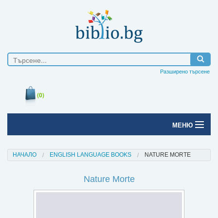
Разширено търсене
(0)
МЕНЮ
Начало
НАЧАЛО
ENGLISH LANGUAGE BOOKS
NATURE MORTE
Печатни книги
Nature Morte
Електронни книги
Е-списания