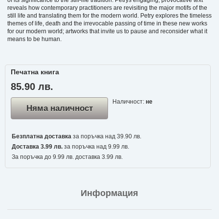
of its significance to the still-life tradition. Petrys engaging, provocative text
reveals how contemporary practitioners are revisiting the major motifs of the
still life and translating them for the modern world. Petry explores the timeless
themes of life, death and the irrevocable passing of time in these new works
for our modern world; artworks that invite us to pause and reconsider what it
means to be human.
Печатна книга
85.90 лв.
Наличност:
не
Няма наличност
Безплатна доставка
за поръчка над 39.90 лв.
Доставка 3.99 лв.
за поръчка над 9.99 лв.
За поръчка до 9.99 лв. доставка 3.99 лв.
Информация