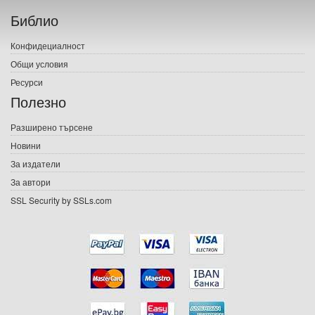
Библио
Печатни книги
Конфидециалност
Електронни книги
Общи условия
Ресурси
Е-списания
Полезно
Игри
Разширено търсене
Новини
Подаръци
За издатели
Ваучери
За автори
SSL Security by SSLs.com
Промоции
Контакти
Вход
Регистрация