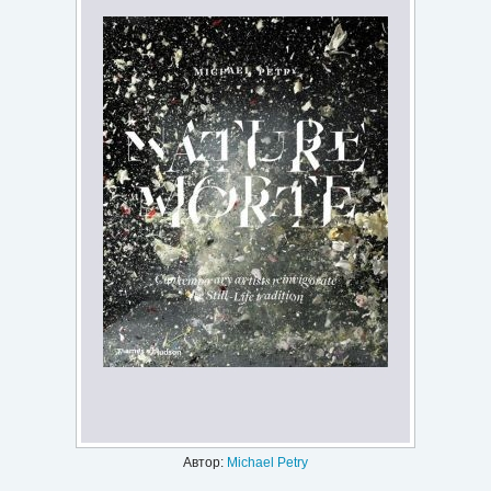
Игри
Подаръци
Ваучери
Промоции
Контакти
Вход
Регистрация
Автор:
Michael Petry