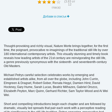
(
3.83
от
12
гласа)
Добави в списък
Thought-provoking and richly visual, Nature Morte brings together, for the first
time, the poignant, provocative re-imaginings of the traditional still life by over
180 international contemporary artists. This visually stunning and timely book
reveals how leading artists of the 21st century are reinvigorating the still life,
a genre previously synonymous with the sixteenth- and seventeenth-century
Old Masters.
Michael Petrys careful selection celebrates works by emerging and
established artists alike, from all over the globe, including John Currin,
Elmgreen & Dragset, Robert Gober, Renata Hegyi, Damien Hirst, David
Hockney, Gary Hume, Sarah Lucas, Beatriz Milhazes, Gabriel Orozco,
Elizabeth Peyton, Marc Quinn, Gerhard Richter, Sam Taylor-Wood and Ai Wei
Wei.
Short and compelling introductions begin each chapter and are followed by
dramatic, visually led spreads that pair each work with a perceptive reading