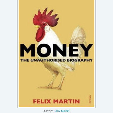
Игри
Подаръци
Ваучери
Промоции
Контакти
Вход
Регистрация
Автор:
Felix Martin