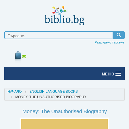
Разширено търсене
(0)
МЕНЮ
Начало
НАЧАЛО
ENGLISH LANGUAGE BOOKS
MONEY: THE UNAUTHORISED BIOGRAPHY
Печатни книги
Money: The Unauthorised Biography
Електронни книги
Е-списания