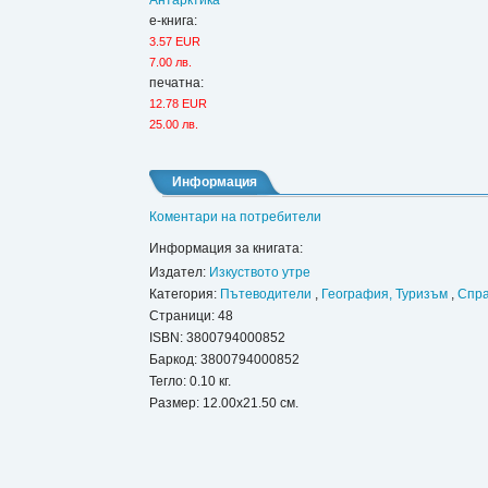
Антарктика
е-книга:
3.57 EUR
7.00 лв.
печатна:
12.78 EUR
25.00 лв.
Информация
Коментари на потребители
Информация за книгата:
Издател:
Изкуството утре
Категория:
Пътеводители
,
География, Туризъм
,
Спра
Страници: 48
ISBN:
3800794000852
Баркод: 3800794000852
Тегло: 0.10 кг.
Размер: 12.00x21.50 см.