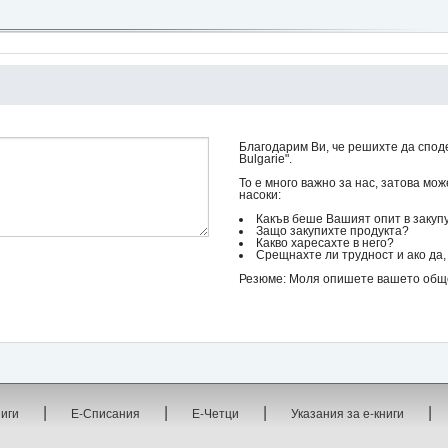
Благодарим Ви, че решихте да споде
Bulgarie".
То е много важно за нас, затова мо
насоки:
Какъв беше Вашият опит в закуп
Защо закупихте продукта?
Какво харесахте в него?
Срещнахте ли трудност и ако да, 
Резюме: Моля опишете вашето общо 
|
|
|
|
ниги
Е-Списания
Е-Четци
Указания за е-книги