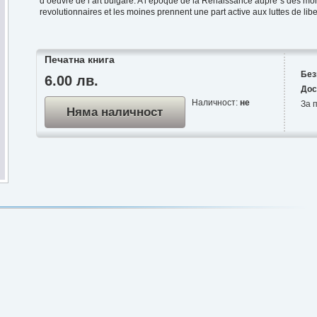
d’oeuvre de l’art bulgare. A l’epoque de la Renaissance aupre`s des mo
revolutionnaires et les moines prennent une part active aux luttes de libe
Печатна книга
Без
6.00 лв.
Дос
Наличност:
не
За п
Няма наличност