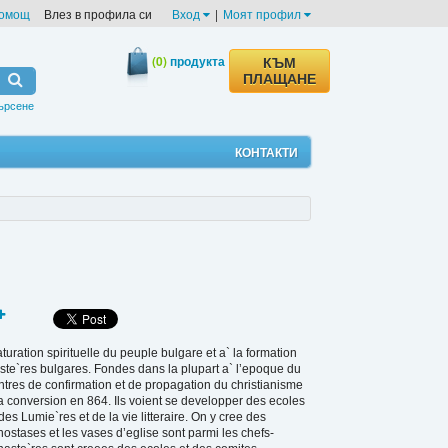
омощ
Влез в профила си
Вход
|
Моят профил
(0)
продукта
КЪМ
ПЛАЩАНЕ
ърсене
КОНТАКТИ
aturation spirituelle du peuple bulgare et a` la formation
aste`res bulgares. Fondes dans la plupart a` l’epoque du
tres de confirmation et de propagation du christianisme
a conversion en 864. Ils voient se developper des ecoles
s Lumie`res et de la vie litteraire. On y cree des
nostases et les vases d’eglise sont parmi les chefs-