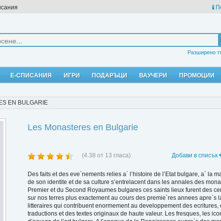
исания
П
Разширено т
Е-СПИСАНИЯ
ИГРИ
ПОДАРЪЦИ
ВАУЧЕРИ
ПРОМОЦИИ
S EN BULGARIE
Les Monasteres en Bulgarie
(
4.38
от
13
гласа)
Добави в списък
Des faits et des eve`nements relies a` l’histoire de l’Etat bulgare, a` la m
de son identite et de sa culture s’entrelacent dans les annales des mon
Premier et du Second Royaumes bulgares ces saints lieux furent des cen
sur nos terres plus exactement au cours des premie`res annees apre`s l
litteraires qui contribuent enormement au developpement des ecritures, de
traductions et des textes originaux de haute valeur. Les fresques, les ico