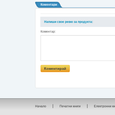
Коментари
Напиши свое ревю за продукта:
Коментар:
|
|
Начало
Печатни книги
Електронни к