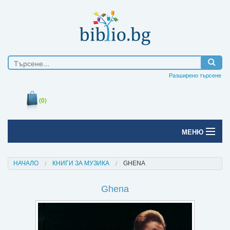
Разширено търсене
(0)
МЕНЮ
Начало
НАЧАЛО
КНИГИ ЗА МУЗИКА
GHENA
Печатни книги
Ghena
Електронни книги
Е-списания