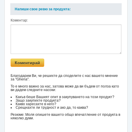
Напиши свое ревю за продукта:
Коментар:
Благодарим Ви, че решихте да споделите с нас вашето мнение
за "Ghena".
То е много важно за нас, затова може да ви бъдем от полза като
ви дадем следните насоки:
Какъв беше Вашият опит в закупуването на този продукт?
Защо закупихте продукта?
Какво харесахте в него?
Срещнахте ли трудност и ако да, то каква?
Резюме: Моля опишете вашето общо впечатление от продукта в
няколко думи.