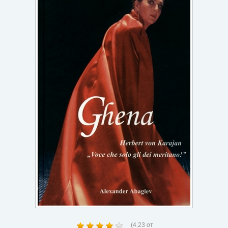
Игри
Подаръци
Ваучери
Промоции
Контакти
Вход
Регистрация
(
4.23
от