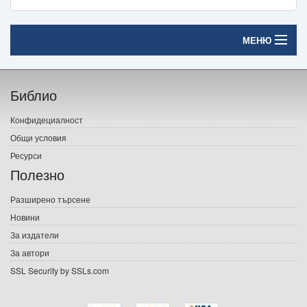
МЕНЮ
Начало
Библио
Печатни книги
Конфидециалност
Електронни книги
Общи условия
Ресурси
Е-списания
Полезно
Игри
Разширено търсене
Новини
Подаръци
За издатели
Ваучери
За автори
SSL Security by SSLs.com
Промоции