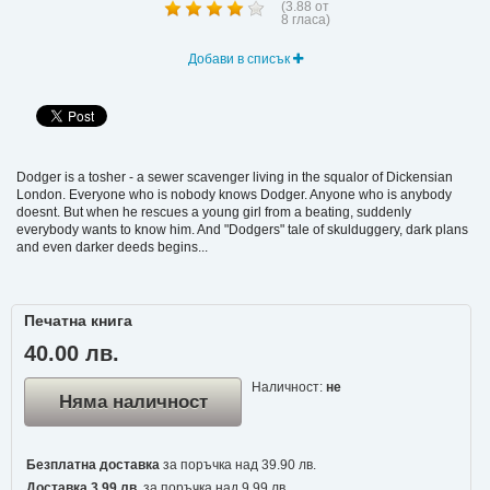
(
3.88
от
8
гласа)
Добави в списък
Dodger is a tosher - a sewer scavenger living in the squalor of Dickensian
London. Everyone who is nobody knows Dodger. Anyone who is anybody
doesnt. But when he rescues a young girl from a beating, suddenly
everybody wants to know him. And "Dodgers" tale of skulduggery, dark plans
and even darker deeds begins...
Печатна книга
40.00 лв.
Наличност:
не
Няма наличност
Безплатна доставка
за поръчка над 39.90 лв.
Доставка 3.99 лв.
за поръчка над 9.99 лв.