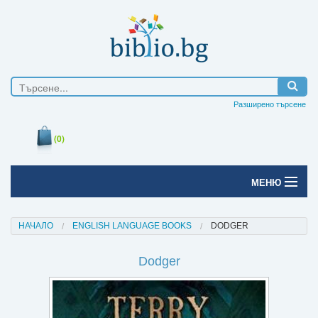
Разширено търсене
(0)
МЕНЮ
Начало
НАЧАЛО
ENGLISH LANGUAGE BOOKS
DODGER
Печатни книги
Dodger
Електронни книги
Е-списания