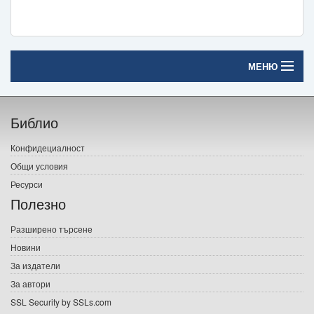
МЕНЮ
Начало
Библио
Печатни книги
Конфидециалност
Електронни книги
Общи условия
Ресурси
Е-списания
Полезно
Игри
Разширено търсене
Новини
Подаръци
За издатели
Ваучери
За автори
SSL Security by SSLs.com
Промоции