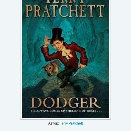
Игри
Подаръци
Ваучери
Промоции
Контакти
Вход
Регистрация
Автор:
Terry Pratchett