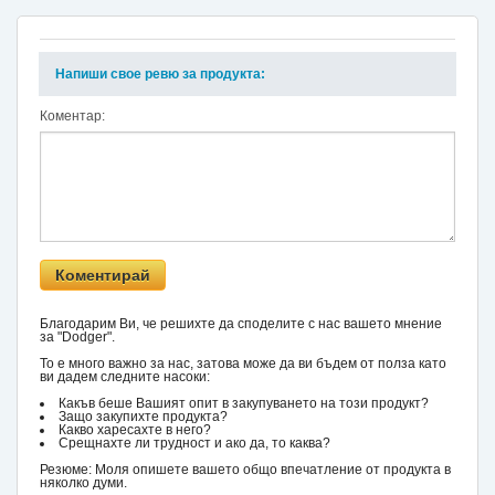
Напиши свое ревю за продукта:
Коментар:
Благодарим Ви, че решихте да споделите с нас вашето мнение
за "Dodger".
То е много важно за нас, затова може да ви бъдем от полза като
ви дадем следните насоки:
Какъв беше Вашият опит в закупуването на този продукт?
Защо закупихте продукта?
Какво харесахте в него?
Срещнахте ли трудност и ако да, то каква?
Резюме: Моля опишете вашето общо впечатление от продукта в
няколко думи.