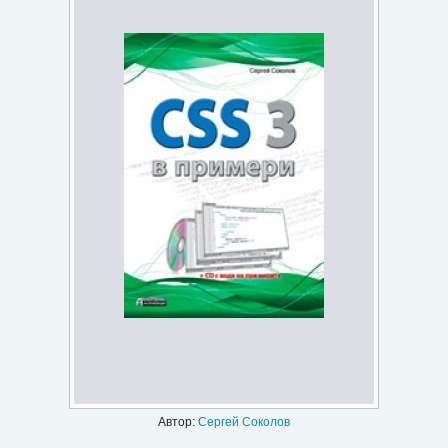
Игри
Подаръци
Ваучери
Промоции
Контакти
Вход
Регистрация
Автор:
Сергей Соколов