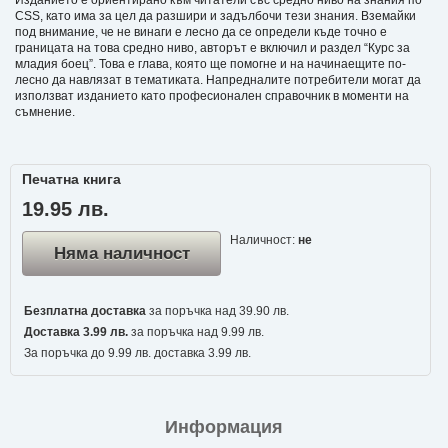
Изданието е ориентирано към читатели със средно ниво на знания по
CSS, като има за цел да разшири и задълбочи тези знания. Вземайки
под внимание, че не винаги е лесно да се определи къде точно е
границата на това средно ниво, авторът е включил и раздел “Курс за
младия боец”. Това е глава, която ще помогне и на начинаещите по-
лесно да навлязат в тематиката. Напредналите потребители могат да
използват изданието като професионален справочник в моменти на
съмнение.
Печатна книга
19.95 лв.
Наличност:
не
Няма наличност
Безплатна доставка
за поръчка над 39.90 лв.
Доставка 3.99 лв.
за поръчка над 9.99 лв.
За поръчка до 9.99 лв. доставка 3.99 лв.
Информация