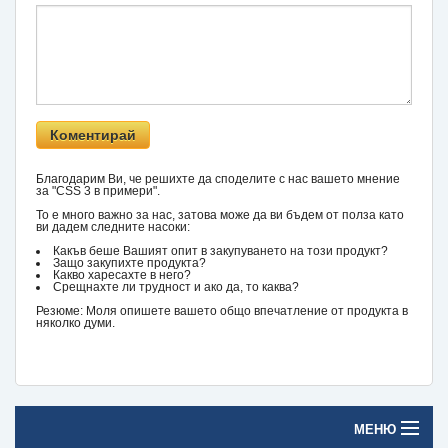
Благодарим Ви, че решихте да споделите с нас вашето мнение
за "CSS 3 в примери".
То е много важно за нас, затова може да ви бъдем от полза като
ви дадем следните насоки:
Какъв беше Вашият опит в закупуването на този продукт?
Защо закупихте продукта?
Какво харесахте в него?
Срещнахте ли трудност и ако да, то каква?
Резюме: Моля опишете вашето общо впечатление от продукта в
няколко думи.
МЕНЮ