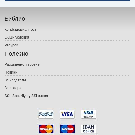
Начало
Библио
Печатни книги
Конфидециалност
Електронни книги
Общи условия
Ресурси
Е-списания
Полезно
Игри
Разширено търсене
Новини
Подаръци
За издатели
Ваучери
За автори
SSL Security by SSLs.com
Промоции
Контакти
Вход