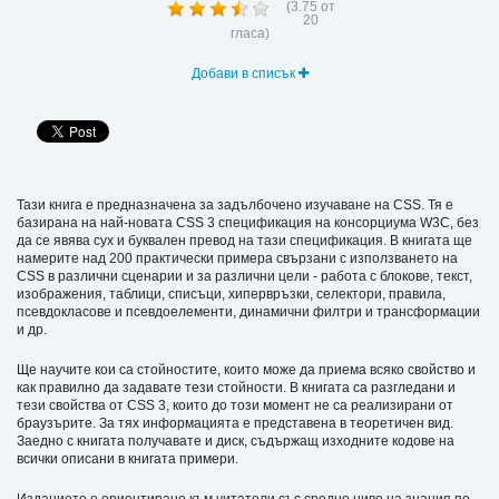
(
3.75
от
20
гласа)
Добави в списък
Тази книга е предназначена за задълбочено изучаване на CSS. Тя е
базирана на най-новата CSS 3 спецификация на консорциума W3C, без
да се явява сух и буквален превод на тази спецификация. В книгата ще
намерите над 200 практически примера свързани с използването на
CSS в различни сценарии и за различни цели - работа с блокове, текст,
изображения, таблици, списъци, хипервръзки, селектори, правила,
псевдокласове и псевдоелементи, динамични филтри и трансформации
и др.
Ще научите кои са стойностите, които може да приема всяко свойство и
как правилно да задавате тези стойности. В книгата са разгледани и
тези свойства от CSS 3, които до този момент не са реализирани от
браузърите. За тях информацията е представена в теоретичен вид.
Заедно с книгата получавате и диск, съдържащ изходните кодове на
всички описани в книгата примери.