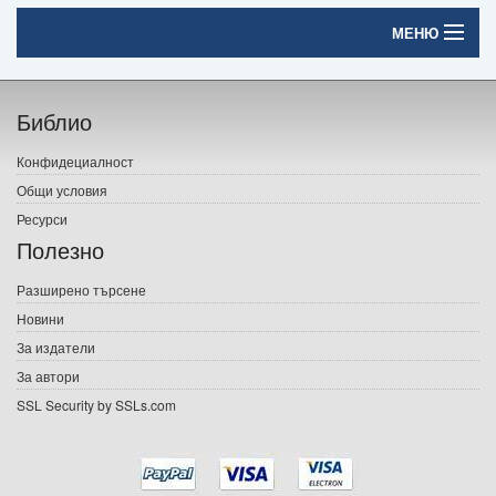
МЕНЮ
Начало
Библио
Печатни книги
Конфидециалност
Електронни книги
Общи условия
Ресурси
Е-списания
Полезно
Игри
Разширено търсене
Новини
Подаръци
За издатели
Ваучери
За автори
SSL Security by SSLs.com
Промоции
Контакти