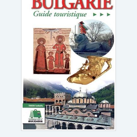
Игри
Подаръци
Ваучери
Промоции
Контакти
Вход
Регистрация