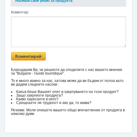
Напиши свое ревю за продукта:
Коментар:
Благодарим Ви, че решихте да споделите с нас вашето мнение
за "Bulgarie - Guide touristique".
То е много важно за нас, затова може да ви бъдем от полза като
ви дадем следните насоки:
Какъв беше Вашият опит в закупуването на този продукт?
Защо закупихте продукта?
Какво харесахте в него?
Срещнахте ли трудност и ако да, то каква?
Резюме: Моля опишете вашето общо впечатление от продукта в
няколко думи.