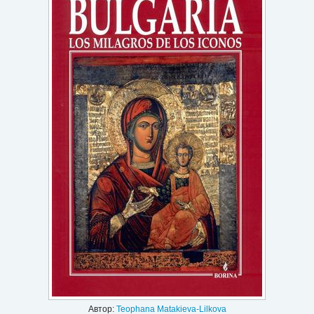
Игри
Подаръци
Ваучери
Промоции
Контакти
Вход
Регистрация
Автор:
Teophana Matakieva-Lilkova