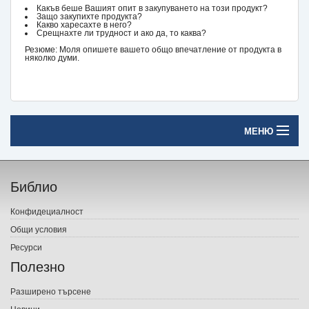
Какъв беше Вашият опит в закупуването на този продукт?
Защо закупихте продукта?
Какво харесахте в него?
Срещнахте ли трудност и ако да, то каква?
Резюме: Моля опишете вашето общо впечатление от продукта в
няколко думи.
МЕНЮ
Начало
Библио
Печатни книги
Конфидециалност
Електронни книги
Общи условия
Ресурси
Е-списания
Полезно
Игри
Разширено търсене
Новини