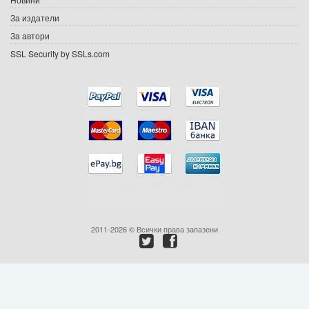
Подаръци
За издатели
Ваучери
За автори
SSL Security by SSLs.com
Промоции
Контакти
Вход
Регистрация
2011-2026 © Всички права запазени