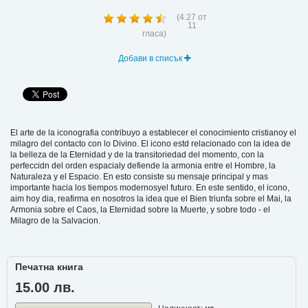
(
4.27
от
11
гласа)
Добави в списък
El arte de la iconografia contribuyo a establecer el conocimiento cristianoy el
milagro del contacto con lo Divino. El icono estd relacionado con la idea de
la belleza de la Eternidad у de la transitoriedad del momento, con la
perfeccidn del orden espacialу defiende la armonia entre el Hombre, la
Naturaleza у el Espacio. En esto consiste su mensaje principal у mas
importante hacia los tiempos modernosyel futuro. En este sentido, el icono,
aim hoy dia, reafirma en nosotros la idea que el Bien triunfa sobre el Mai, la
Armonia sobre el Caos, la Eternidad sobre la Muerte, у sobre todo - el
Milagro de la Salvacion.
Печатна книга
15.00 лв.