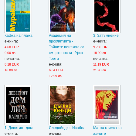
Кафка на плажа
Академия на
3: Затъмнение
е-книга:
проклятията -
е-книга:
Тайните понякога са
4.60 EUR
9.70 EUR
смъртоносни - Урок
9.00 лв.
18.99 лв.
печатна:
Трети
печатна:
е-книга:
8.18 EUR
11.19 EUR
16.00 лв.
6.64 EUR
21.90 лв.
12.99 лв.
1: Деветият дом
Следобеди с Изабел
Малка книжка за
е-книга:
е-книга:
жените