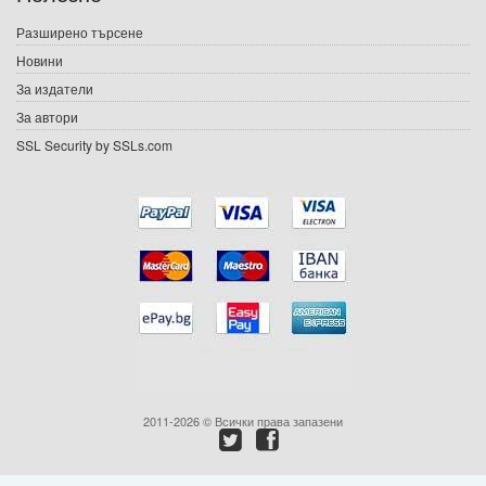
Игри
Разширено търсене
Новини
Подаръци
За издатели
Ваучери
За автори
SSL Security by SSLs.com
Промоции
Контакти
Вход
Регистрация
2011-2026 © Всички права запазени