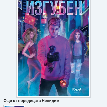
Игри
Подаръци
Ваучери
Промоции
Контакти
Вход
Регистрация
Още от поредицата Невидим