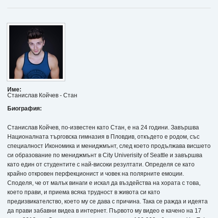
Име:
Станислав Койчев - Стан
Биография:
Станислав Койчев, по-известен като Стан, е на 24 години. Завършва
Националната търговска гимназия в Пловдив, откъдето е родом, със
специалност Икономика и мениджмънт, след което продължава висшето
си образование по мениджмънт в City Univerisity of Seattle и завършва
като един от студентите с най-високи резултати. Определя се като
крайно откровен перфекционист и човек на полярните емоции.
Споделя, че от малък винаги е искал да въздейства на хората с това,
което прави, и приема всяка трудност в живота си като
предизвикателство, което му се дава с причина. Така се ражда и идеята
да прави забавни видеа в интернет. Първото му видео е качено на 17