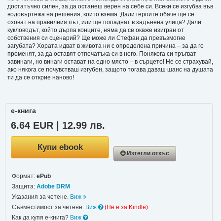
достатъчно силен, за да останеш верен на себе си. Всеки се изгубва във
водовъртежа на решения, които взема. Дали героите обаче ще се
озоват на правилния път, или ще попаднат в задънена улица? Дали
кукловодът, който дърпа конците, няма да се окаже изигран от
собствения си сценарий? Ще може ли Стефан да превъзмогне
загубата? Хората идват в живота ни с определена причина – за да го
променят, за да оставят отпечатъка си в него. Понякога си тръгват
завинаги, но винаги остават на едно място – в сърцето! Не се страхувай,
ако някога се почувстваш изгубен, защото тогава даваш шанс на душата
ти да се открие наново!
е-книга
6.64 EUR | 12.99 лв.
Купи ebook
Изтегли откъс
Формат:
ePub
Защита:
Adobe DRM
Указания за четене.
Виж
Съвместимост за четене.
Виж
(Не e за Kindle)
Как да купя е-книга?
Виж