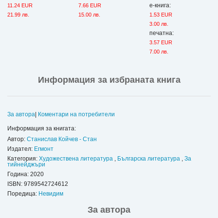
е-книга:
11.24 EUR
7.66 EUR
21.99 лв.
15.00 лв.
1.53 EUR
3.00 лв.
печатна:
3.57 EUR
7.00 лв.
Информация за избраната книга
За автора
|
Коментари на потребители
Информация за книгата:
Автор:
Станислав Койчев - Стан
Издател:
Егмонт
Категория:
Художествена литература
,
Българска литература
,
За
тийнейджъри
Година: 2020
ISBN:
9789542724612
Поредица:
Невидим
За автора