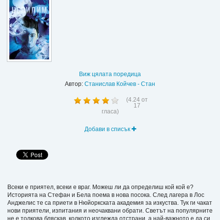
Виж цялата поредица
Автор:
Станислав Койчев - Стан
(
4.24
от
17
гласа)
Добави в списък
Всеки е приятел, всеки е враг. Можеш ли да определиш кой кой е?
Историята на Стефан и Бела поема в нова посока. След лагера в Лос
Анджелис те са приети в Нюйоркската академия за изкуства. Тук ги чакат
нови приятели, изпитания и неочаквани обрати. Светът на популярните
не е толкова бляскав, колкото изглежда отстрани, а най-важното е да си