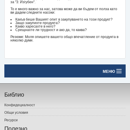
за "3: Изгубен".
То е много важно за нас, затова може да ви бъдем от полза като
ви дадем следните насоки:
Какъв беше Вашият опит в закупуването на този продукт?
Защо закупихте продукта?
Какво харесахте в него?
Срещнахте ли трудност и ако да, то каква?
Резюме: Моля опишете вашето общо впечатление от продукта в
няколко думи.
МЕНЮ
Начало
Библио
Печатни книги
Конфидециалност
Електронни книги
Общи условия
Ресурси
Е-списания
Полезно