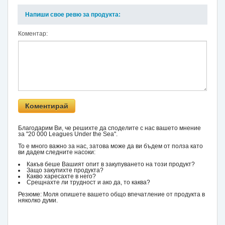
Напиши свое ревю за продукта:
Коментар:
Благодарим Ви, че решихте да споделите с нас вашето мнение
за "20 000 Leagues Under the Sea".
То е много важно за нас, затова може да ви бъдем от полза като
ви дадем следните насоки:
Какъв беше Вашият опит в закупуването на този продукт?
Защо закупихте продукта?
Какво харесахте в него?
Срещнахте ли трудност и ако да, то каква?
Резюме: Моля опишете вашето общо впечатление от продукта в
няколко думи.