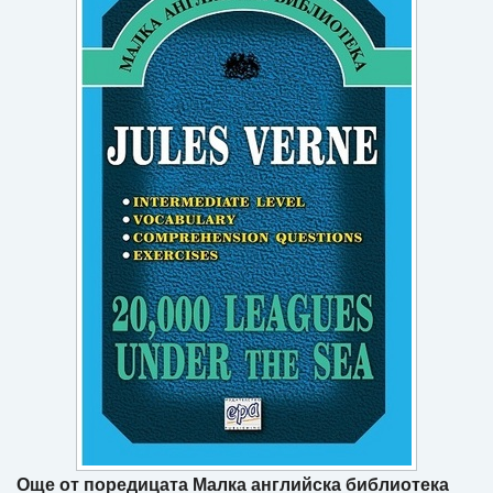
Игри
Подаръци
Ваучери
Промоции
Контакти
Вход
Регистрация
Още от поредицата Малка английска библиотека