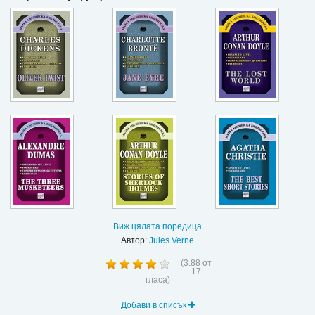
Виж цялата поредица
Автор:
Jules Verne
(
3.88
от
17
гласа)
Добави в списък