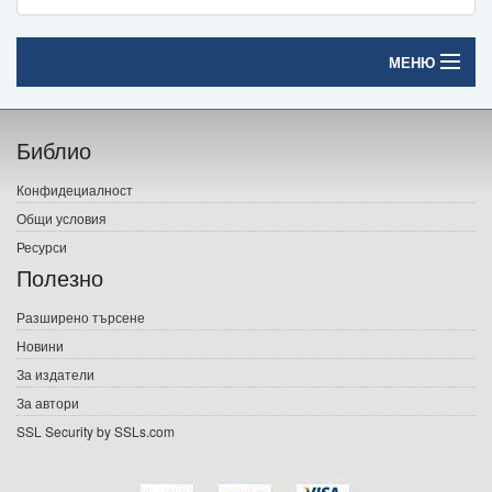
МЕНЮ
Начало
Библио
Печатни книги
Конфидециалност
Електронни книги
Общи условия
Ресурси
Е-списания
Полезно
Игри
Разширено търсене
Новини
Подаръци
За издатели
Ваучери
За автори
SSL Security by SSLs.com
Промоции